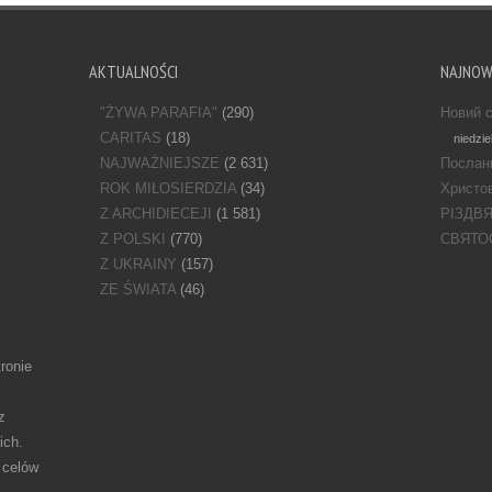
AKTUALNOŚCI
NAJNO
"ŻYWA PARAFIA"
(290)
Новий с
CARITAS
(18)
niedzie
NAJWAŻNIEJSZE
(2 631)
Послан
ROK MIŁOSIERDZIA
(34)
Христов
Z ARCHIDIECEJI
(1 581)
РІЗДВ
Z POLSKI
(770)
СВЯТО
Z UKRAINY
(157)
ZE ŚWIATA
(46)
ronie
z
ich.
 celów