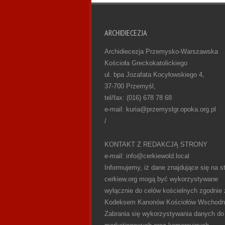
ARCHIDIECEZJA
Archidiecezja Przemysko-Warszawska
Kościoła Greckokatolickiego
ul. bpa Jozafata Kocyłowskiego 4,
37-700 Przemyśl,
tel/fax: (016) 678 78 68
e-mail: kuria@przemyslgr.opoka.org.pl
/
KONTAKT Z REDAKCJĄ STRONY
e-mail: info@cerkiewold.local
Informujemy, iż dane znajdujące się na st
cerkiew.org mogą być wykorzystywane
wyłącznie do celów kościelnych zgodnie 
Kodeksem Kanonów Kościołów Wschodn
Zabrania się wykorzystywania danych do