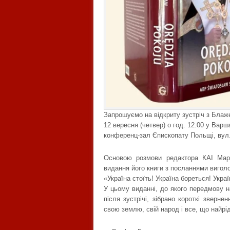
Запрошуємо на відкриту зустріч з Бла
12 вересня (четвер) о год. 12.00 у Варша
конференц-зал Єпископату Польщі, вул
Основою розмови редактора КАІ Марц
видання його книги з посланнями вигол
«Україна стоїть! Україна бореться! Укра
У цьому виданні, до якого передмову 
після зустрічі, зібрано короткі зверне
свою землю, свій народ і все, що найрід