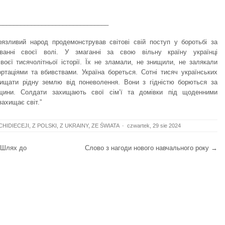
_______________________________
язливий народ продемонстрував світові свій поступ у боротьбі за
ванні своєї волі. У змаганні за свою вільну країну українці
воєї тисячолітньої історії. Їх не зламали, не знищили, не залякали
ртаціями та вбивствами. Україна бореться. Сотні тисяч українських
ищати рідну землю від поневолення. Вони з гідністю борються за
івщини. Солдати захищають свої сім’ї та домівки під щоденними
ахищає світ.”
CHIDIECEJI
,
Z POLSKI
,
Z UKRAINY
,
ZE ŚWIATA
·
czwartek, 29 sie 2024
«Шлях до
Слово з нагоди нового навчального року
→