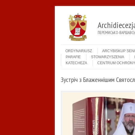
Archidiecez
ПЕРЕМИСЬКО-ВАРШАВСЬК
Menu
Skip to content
ORDYNARIUSZ
ARCYBISKUP SEN
PARAFIE
STOWARZYSZENIA
KATECHEZA
CENTRUM OCHRONY
Зустріч з Блаженнішим Святосл