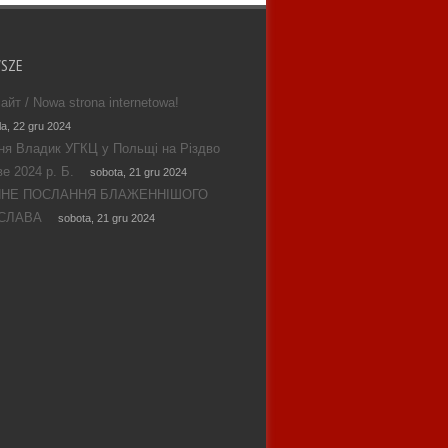
WSZE
айт / Nowa strona internetowa!
la, 22 gru 2024
ня Владик УГКЦ у Польщі на Різдво
е 2024 р. Б.
sobota, 21 gru 2024
ЯНЕ ПОСЛАННЯ БЛАЖЕННІШОГО
СЛАВА
sobota, 21 gru 2024