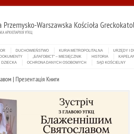
ja Przemysko-Warszawska Kościoła Greckokatol
А АРХІЄПАРХІЯ УГКЦ
IOR
DUCHOWIEŃSTWO
KURIA METROPOLITALNA
URZĘDY I 
DOKUMENTY
„БЛАГОВІСТ” – MIESIĘCZNIK
HISTORIA
KAPELAN
 DZIECKA
OCHRONA DANYCH OSOBOWYCH
SĄD KOŚCIELNY
авом | Презентація Книги