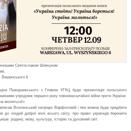
женнішим Святославом Шевчуком
ві,
. Вишинського 6
іна Пшецішевського з Главою УГКЦ буде презентація польського
ошеними упродовж першого року повномасштабної війни проти України:
їна молиться!»
написав Вселенський патріарх Варфоломій і яке можна буде придбати
ння до людей доброї волі всього світу, про право українців боронити
ніше: родину, мову, культуру, історію та духовний світ.