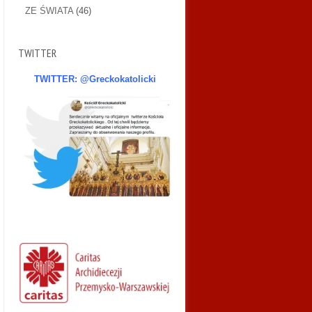
ZE ŚWIATA
(46)
TWITTER
TWITTER: @Greckokatolicki