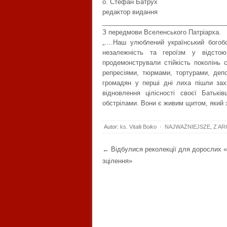
о. Стефан Батрух
редактор видання
___________________________________
З передмови Вселенського Патріарха.
„….Наш улюблений український богобо
незалежність та героїзм у відстою
продемонстрували стійкість поколінь с
репресіями, тюрмами, тортурами, депо
громадян у перші дні лиха пішли зах
відновлення цілісності своєї Батьк
обстрілами. Вони є живим щитом, який з
Autor:
ks. Vitalii Boiko
·
NAJWAŻNIEJSZE
,
Z AR
Post navigation
←
Відбулися реколекції для дорослих 
зцілення»