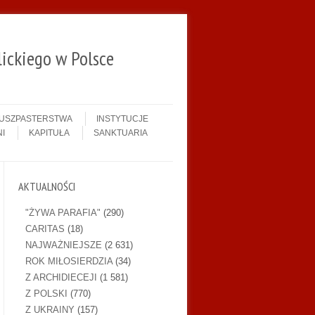
ickiego w Polsce
DUSZPASTERSTWA
INSTYTUCJE
I
KAPITUŁA
SANKTUARIA
AKTUALNOŚCI
"ŻYWA PARAFIA"
(290)
CARITAS
(18)
NAJWAŻNIEJSZE
(2 631)
ROK MIŁOSIERDZIA
(34)
Z ARCHIDIECEJI
(1 581)
Z POLSKI
(770)
Z UKRAINY
(157)