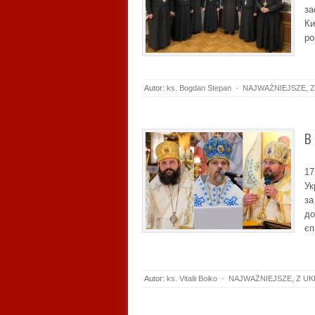
за
Ки
ро
Autor:
ks. Bogdan Stepan
·
NAJWAŻNIEJSZE
,
Z
В
17
Ук
за
до
єп
Autor:
ks. Vitalii Boiko
·
NAJWAŻNIEJSZE
,
Z UK