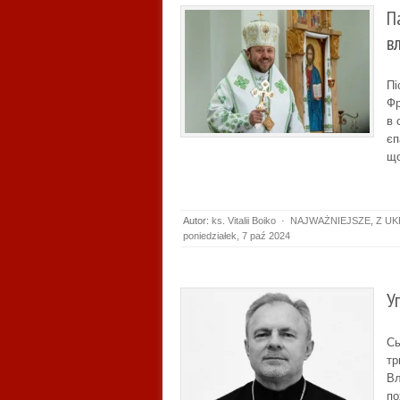
П
в
Пі
Фр
в 
єп
що
Autor:
ks. Vitalii Boiko
·
NAJWAŻNIEJSZE
,
Z UK
poniedziałek, 7 paź 2024
У
Сь
тр
Вл
по