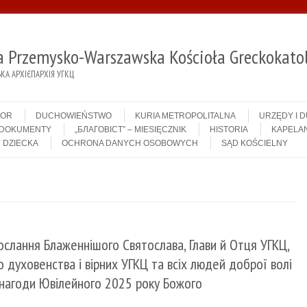
ja Przemysko-Warszawska Kościoła Greckokatol
А АРХІЄПАРХІЯ УГКЦ
IOR
DUCHOWIEŃSTWO
KURIA METROPOLITALNA
URZĘDY I 
DOKUMENTY
„БЛАГОВІСТ” – MIESIĘCZNIK
HISTORIA
KAPELAN
 DZIECKA
OCHRONA DANYCH OSOBOWYCH
SĄD KOŚCIELNY
ослання Блаженнішого Святослава, Глави й Отця УГКЦ,
о духовенства і вірних УГКЦ та всіх людей доброї волі
 нагоди Ювілейного 2025 року Божого