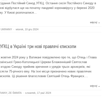
сідання Постійний Синод УГКЦ. Остання сесія Постійного Синоду в
єві відбулася ще на початку пандемії коронавірусу у березні 2020
ку. У Києві розпочалися…
więcej →
 UKRAINY
·
wtorek, 10 gru 2024
 УГКЦ в Україні три нові правлячі єпископи
 жовтня 2024 року у Ватикані повідомлено про те, що Отець і Глава
раїнської Греко-Католицької Церкви Блаженніший Святослав
 згодою Синоду прийняв зречення з урядів трьох архиєреїв, які
сягли 75-річного віку. На їхні місця призначено нових правлячих
ископів. Ці рішення благословив Святіший Отець Франциск.…
więcej →
RAINY
,
ZE ŚWIATA
·
czwartek, 17 paź 2024