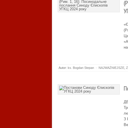
(
У
«
(Р
Це
«А
на
Autor:
ks. Bogdan Stepan
·
NAJWAŻNIEJSZE
,
Z
П
ДЕ
Тр
л
З
Ве