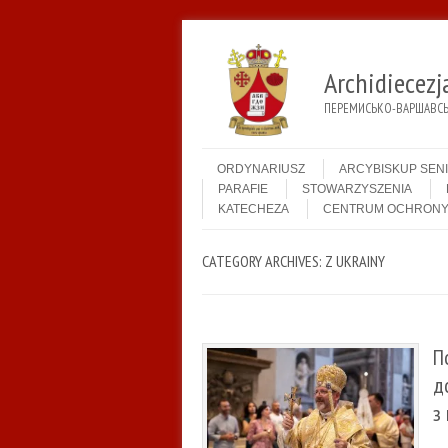
Archidiecez
ПЕРЕМИСЬКО-ВАРШАВСЬК
Menu
Skip to content
ORDYNARIUSZ
ARCYBISKUP SEN
PARAFIE
STOWARZYSZENIA
KATECHEZA
CENTRUM OCHRONY
CATEGORY ARCHIVES:
Z UKRAINY
П
д
з