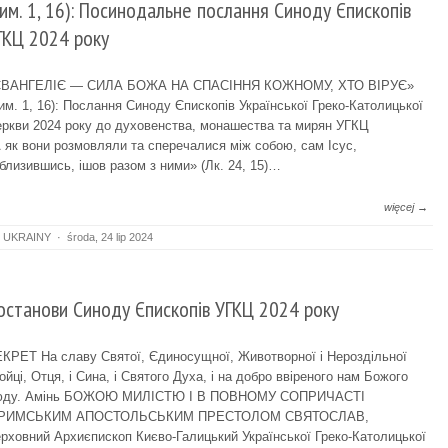
Рим. 1, 16): Посинодальне послання Синоду Єпископів
ГКЦ 2024 року
ЄВАНГЕЛІЄ — СИЛА БОЖА НА СПАСІННЯ КОЖНОМУ, ХТО ВІРУЄ»
им. 1, 16): Послання Синоду Єпископів Української Греко-Католицької
ркви 2024 року до духовенства, монашества та мирян УГКЦ
 як вони розмовляли та сперечалися між собою, сам Iсус,
близившись, ішов разом з ними» (Лк. 24, 15)…
więcej →
 UKRAINY
·
środa, 24 lip 2024
останови Синоду Єпископів УГКЦ 2024 року
КРЕТ На славу Святої, Єдиносущної, Животворної і Нероздільної
ойці, Отця, і Сина, і Святого Духа, і на добро ввіреного нам Божого
юду. Амінь БОЖОЮ МИЛІСТЮ І В ПОВНОМУ СОПРИЧАСТІ
 РИМСЬКИМ АПОСТОЛЬСЬКИМ ПРЕСТОЛОМ СВЯТОСЛАВ,
рховний Архиєпископ Києво-Галицький Української Греко-Католицької