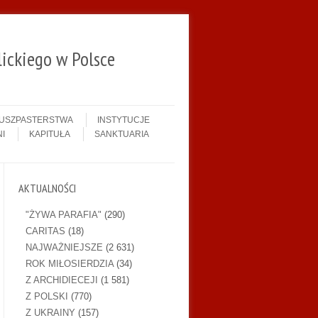
ickiego w Polsce
DUSZPASTERSTWA
INSTYTUCJE
I
KAPITUŁA
SANKTUARIA
AKTUALNOŚCI
"ŻYWA PARAFIA"
(290)
CARITAS
(18)
NAJWAŻNIEJSZE
(2 631)
ROK MIŁOSIERDZIA
(34)
Z ARCHIDIECEJI
(1 581)
Z POLSKI
(770)
Z UKRAINY
(157)