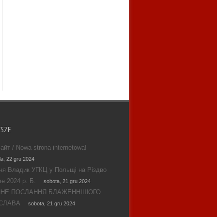
WSZE
айт / Nowa strona internetowa!
la, 22 gru 2024
ня Владик УГКЦ у Польщі на Різдво
е 2024 р. Б.
sobota, 21 gru 2024
ЯНЕ ПОСЛАННЯ БЛАЖЕННІШОГО
СЛАВА
sobota, 21 gru 2024