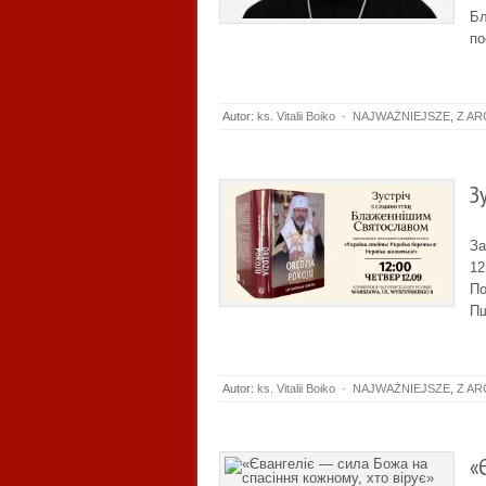
Бл
по
Autor:
ks. Vitalii Boiko
·
NAJWAŻNIEJSZE
,
Z AR
З
За
12
По
Пш
Autor:
ks. Vitalii Boiko
·
NAJWAŻNIEJSZE
,
Z AR
«