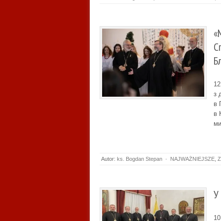
«
С
Б
12
з 
в 
в 
ми
Autor:
ks. Bogdan Stepan
·
NAJWAŻNIEJSZE
,
Z
У
10