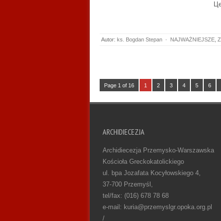
Це
Autor:
ks. Bogdan Stepan
·
NAJWAŻNIEJSZE
,
Z
Page 1 of 16
1
2
3
4
5
6
ARCHIDIECEZJA
Archidiecezja Przemysko-Warszawska
Kościoła Greckokatolickiego
ul. bpa Jozafata Kocyłowskiego 4,
37-700 Przemyśl,
tel/fax: (016) 678 78 68
e-mail: kuria@przemyslgr.opoka.org.pl
/