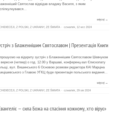
аженніший Святослав відвідав владику Василя, з яким
спілкулкувався…
więcej →
CHIDIECEJI
,
Z POLSKI
,
Z UKRAINY
,
ZE ŚWIATA
·
czwartek, 12 wrz 2024
устріч з Блаженнішим Святославом | Презентація Книги
прошуємо на відкриту зустріч з Блаженнішим Святославом Шевчуком
 вересня (четвер) о год. 12.00 у Варшаві, конференц-зал Єпископату
льщі, вул. Вишинського 6 Основою розмови редактора КАІ Марціна
ецішевського з Главою УГКЦ буде презентація польського видання…
więcej →
CHIDIECEJI
,
Z POLSKI
,
Z UKRAINY
,
ZE ŚWIATA
·
czwartek, 29 sie 2024
Євангеліє — сила Божа на спасіння кожному, хто вірує»