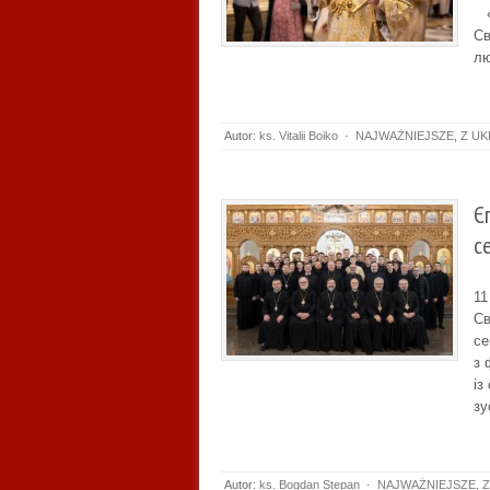
«І
Св
лю
Autor:
ks. Vitalii Boiko
·
NAJWAŻNIEJSZE
,
Z UK
Є
с
11
Св
се
з 
із
зу
Autor:
ks. Bogdan Stepan
·
NAJWAŻNIEJSZE
,
Z