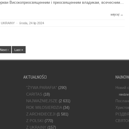
ркви Високопреосвященним і преосвященним владикам, всечесним…
więcej →
 UKRAINY
·
środa, 24 lip 2024
Next ›
Last »
AKTUALNOŚCI
NAJNO
"ŻYWA PARAFIA"
(290)
Новий с
CARITAS
(18)
niedzie
NAJWAŻNIEJSZE
(2 631)
Послан
ROK MIŁOSIERDZIA
(34)
Христов
Z ARCHIDIECEJI
(1 581)
РІЗДВ
Z POLSKI
(770)
СВЯТО
Z UKRAINY
(157)