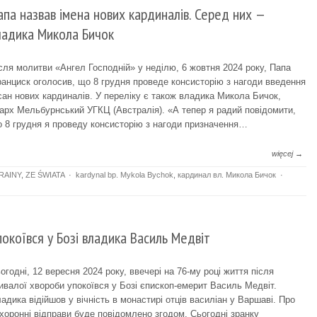
апа назвав імена нових кардиналів. Серед них —
ладика Микола Бичок
сля молитви «Ангел Господній» у неділю, 6 жовтня 2024 року, Папа
анциск оголосив, що 8 грудня проведе консисторію з нагоди введення
сан нових кардиналів. У переліку є також владика Микола Бичок,
арх Мельбурнський УГКЦ (Австралія). «А тепер я радий повідомити,
 8 грудня я проведу консисторію з нагоди призначення…
więcej →
RAINY
,
ZE ŚWIATA
·
kardynal bp. Mykola Bychok
,
кардинал вл. Микола Бичок
·
покоївся у Бозі владика Василь Медвіт
огодні, 12 вересня 2024 року, ввечері на 76-му році життя після
ивалої хвороби упокоївся у Бозі єпископ-емерит Василь Медвіт.
адика відійшов у вічність в монастирі отців василіан у Варшаві. Про
хоронні відправи буде повідомлено згодом. Сьогодні зранку