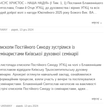
СУС ХРИСТОС – НАША НАДІЯ» (І Тим. 1, 1) Послання Блаженнішого
ятослава, Глави й Отця УГКЦ, до духовенства і вірних УГКЦ та всіх
дей доброї волі з нагоди Ювілейного 2025 року Божого Вих. ВА…
więcej →
RAINY
·
piątek, 13 gru 2024
пископи Постійного Синоду зустрілися із
емінаристами Київської духовної семінарії
 листопада єпископи Постійного Синоду УГКЦ на чолі з Блаженнішим
ятославом відвідали Київську Трьохсвятительську духовну
мінарію. Архиєреї оглянули навчальний заклад, ознайомилися
формаційним процесом, взяли участь у вечірні та поспілкувалися
 семінаристами. Блаженніший Святослав наголосив на важливості
стрічі єпископів Постійного Синоду із семінаристами, адже…
więcej →
 UKRAINY
·
piątek, 13 gru 2024