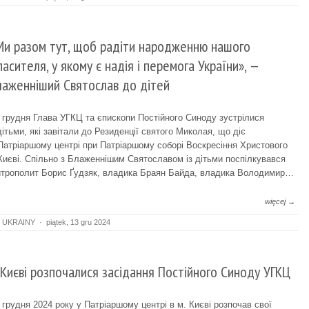
Ми разом тут, щоб радіти народженню нашого
пасителя, у якому є надія і перемога України», —
лаженніший Святослав до дітей
 грудня Глава УГКЦ та єпископи Постійного Синоду зустрілися
дітьми, які завітали до Резиденції святого Миколая, що діє
Патріаршому центрі при Патріаршому соборі Воскресіння Христового
Києві. Спільно з Блаженнішим Святославом із дітьми поспілкувався
трополит Борис Ґудзяк, владика Браян Байда, владика Володимир…
więcej →
 UKRAINY
·
piątek, 13 gru 2024
 Києві розпочалися засідання Постійного Синоду УГКЦ
 грудня 2024 року у Патріаршому центрі в м. Києві розпочав свої