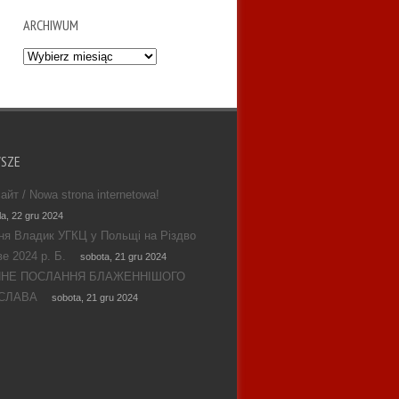
ARCHIWUM
Archiwum
WSZE
айт / Nowa strona internetowa!
la, 22 gru 2024
ня Владик УГКЦ у Польщі на Різдво
е 2024 р. Б.
sobota, 21 gru 2024
ЯНЕ ПОСЛАННЯ БЛАЖЕННІШОГО
СЛАВА
sobota, 21 gru 2024