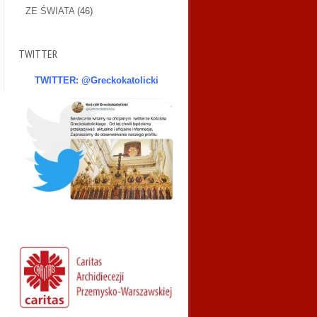
ZE ŚWIATA
(46)
TWITTER
TWITTER: @Greckokatolicki