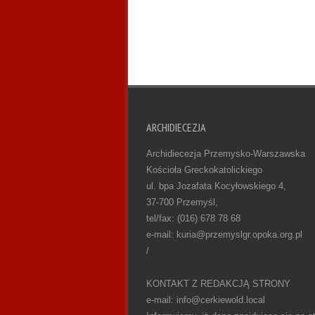
ARCHIDIECEZJA
Archidiecezja Przemysko-Warszawska
Kościoła Greckokatolickiego
ul. bpa Jozafata Kocyłowskiego 4,
37-700 Przemyśl,
tel/fax: (016) 678 78 68
e-mail: kuria@przemyslgr.opoka.org.pl
/
KONTAKT Z REDAKCJĄ STRONY
e-mail: info@cerkiewold.local