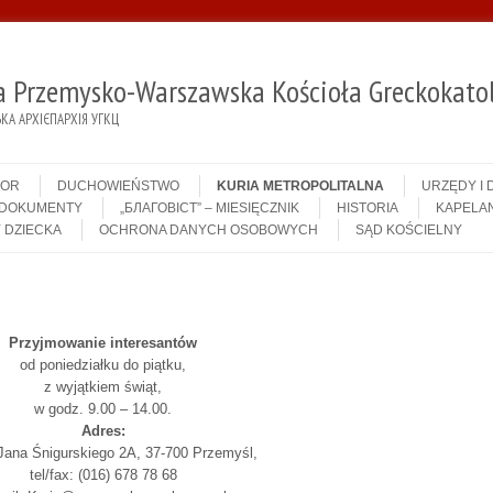
ja Przemysko-Warszawska Kościoła Greckokatol
А АРХІЄПАРХІЯ УГКЦ
IOR
DUCHOWIEŃSTWO
KURIA METROPOLITALNA
URZĘDY I
DOKUMENTY
„БЛАГОВІСТ” – MIESIĘCZNIK
HISTORIA
KAPELAN
 DZIECKA
OCHRONA DANYCH OSOBOWYCH
SĄD KOŚCIELNY
Przyjmowanie interesantów
od poniedziałku do piątku,
z wyjątkiem świąt,
w godz. 9.00 – 14.00.
Adres:
 Jana Śnigurskiego 2A, 37-700 Przemyśl,
tel/fax: (016) 678 78 68