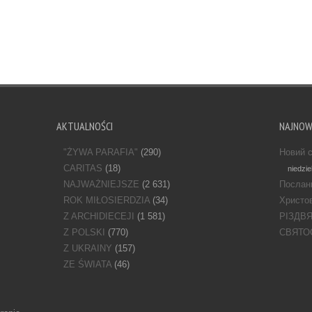
AKTUALNOŚCI
NAJNO
"ŻYWA PARAFIA"
(290)
Новий с
CARITAS
(18)
niedzie
NAJWAŻNIEJSZE
(2 631)
Послан
ROK MIŁOSIERDZIA
(34)
Христов
Z ARCHIDIECEJI
(1 581)
РІЗДВ
Z POLSKI
(770)
СВЯТО
Z UKRAINY
(157)
ZE ŚWIATA
(46)