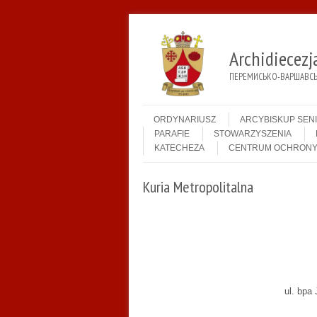
Archidiecez
ПЕРЕМИСЬКО-ВАРШАВСЬК
Menu
Skip to content
ORDYNARIUSZ
ARCYBISKUP SEN
PARAFIE
STOWARZYSZENIA
KATECHEZA
CENTRUM OCHRONY
Kuria Metropolitalna
ul. bpa