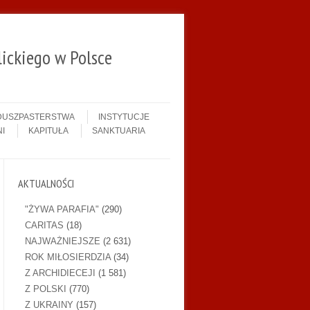
ickiego w Polsce
 DUSZPASTERSTWA
INSTYTUCJE
I
KAPITUŁA
SANKTUARIA
AKTUALNOŚCI
"ŻYWA PARAFIA"
(290)
CARITAS
(18)
NAJWAŻNIEJSZE
(2 631)
ROK MIŁOSIERDZIA
(34)
Z ARCHIDIECEJI
(1 581)
Z POLSKI
(770)
Z UKRAINY
(157)