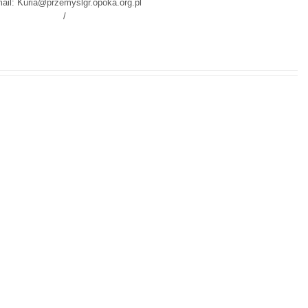
ail: Kuria@przemyslgr.opoka.org.pl
/