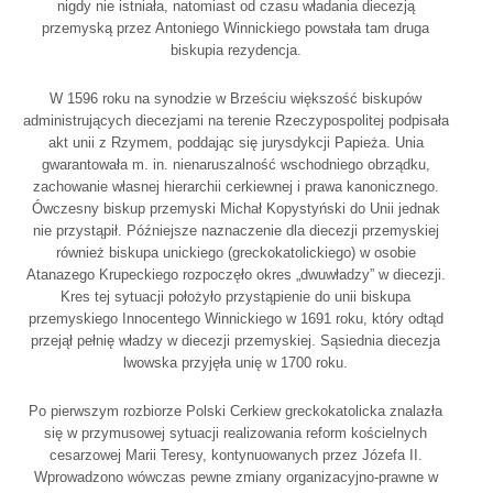
nigdy nie istniała, natomiast od czasu władania diecezją
przemyską przez Antoniego Winnickiego powstała tam druga
biskupia rezydencja.
W 1596 roku na synodzie w Brześciu większość biskupów
administrujących diecezjami na terenie Rzeczypospolitej podpisała
akt unii z Rzymem, poddając się jurysdykcji Papieża. Unia
gwarantowała m. in. nienaruszalność wschodniego obrządku,
zachowanie własnej hierarchii cerkiewnej i prawa kanonicznego.
Ówczesny biskup przemyski Michał Kopystyński do Unii jednak
nie przystąpił. Późniejsze naznaczenie dla diecezji przemyskiej
również biskupa unickiego (greckokatolickiego) w osobie
Atanazego Krupeckiego rozpoczęło okres „dwuwładzy” w diecezji.
Kres tej sytuacji położyło przystąpienie do unii biskupa
przemyskiego Innocentego Winnickiego w 1691 roku, który odtąd
przejął pełnię władzy w diecezji przemyskiej. Sąsiednia diecezja
lwowska przyjęła unię w 1700 roku.
Po pierwszym rozbiorze Polski Cerkiew greckokatolicka znalazła
się w przymusowej sytuacji realizowania reform kościelnych
cesarzowej Marii Teresy, kontynuowanych przez Józefa II.
Wprowadzono wówczas pewne zmiany organizacyjno-prawne w