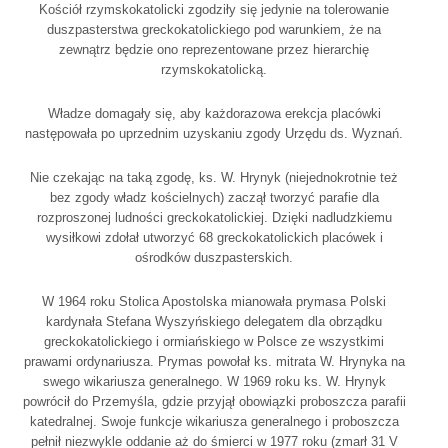
Kościół rzymskokatolicki zgodziły się jedynie na tolerowanie
duszpasterstwa greckokatolickiego pod warunkiem, że na
zewnątrz będzie ono reprezentowane przez hierarchię
rzymskokatolicką.
Władze domagały się, aby każdorazowa erekcja placówki
następowała po uprzednim uzyskaniu zgody Urzędu ds. Wyznań.
Nie czekając na taką zgodę, ks. W. Hrynyk (niejednokrotnie też
bez zgody władz kościelnych) zaczął tworzyć parafie dla
rozproszonej ludności greckokatolickiej. Dzięki nadludzkiemu
wysiłkowi zdołał utworzyć 68 greckokatolickich placówek i
ośrodków duszpasterskich.
W 1964 roku Stolica Apostolska mianowała prymasa Polski
kardynała Stefana Wyszyńskiego delegatem dla obrządku
greckokatolickiego i ormiańskiego w Polsce ze wszystkimi
prawami ordynariusza. Prymas powołał ks. mitrata W. Hrynyka na
swego wikariusza generalnego. W 1969 roku ks. W. Hrynyk
powrócił do Przemyśla, gdzie przyjął obowiązki proboszcza parafii
katedralnej. Swoje funkcje wikariusza generalnego i proboszcza
pełnił niezwykle oddanie aż do śmierci w 1977 roku (zmarł 31 V