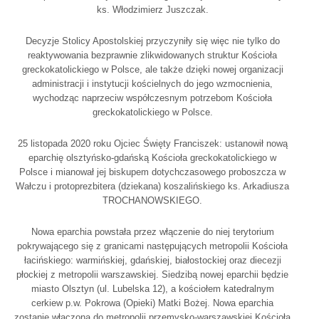
ks. Włodzimierz Juszczak.
Decyzje Stolicy Apostolskiej przyczyniły się więc nie tylko do
reaktywowania bezprawnie zlikwidowanych struktur Kościoła
greckokatolickiego w Polsce, ale także dzięki nowej organizacji
administracji i instytucji kościelnych do jego wzmocnienia,
wychodząc naprzeciw współczesnym potrzebom Kościoła
greckokatolickiego w Polsce.
25 listopada 2020 roku Ojciec Święty Franciszek: ustanowił nową
eparchię olsztyńsko-gdańską Kościoła greckokatolickiego w
Polsce i mianował jej biskupem dotychczasowego proboszcza w
Wałczu i protoprezbitera (dziekana) koszalińskiego ks. Arkadiusza
TROCHANOWSKIEGO.
Nowa eparchia powstała przez włączenie do niej terytorium
pokrywającego się z granicami następujących metropolii Kościoła
łacińskiego: warmińskiej, gdańskiej, białostockiej oraz diecezji
płockiej z metropolii warszawskiej. Siedzibą nowej eparchii będzie
miasto Olsztyn (ul. Lubelska 12), a kościołem katedralnym
cerkiew p.w. Pokrowa (Opieki) Matki Bożej. Nowa eparchia
zostanie włączona do metropolii przemysko-warszawskiej Kościoła