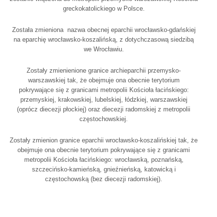
greckokatolickiego w Polsce.
Została zmieniona nazwa obecnej eparchii wrocławsko-gdańskiej
na eparchię wrocławsko-koszalińską, z dotychczasową siedzibą
we Wrocławiu.
Zostały zmienienione granice archieparchii przemysko-
warszawskiej tak, że obejmuje ona obecnie terytorium
pokrywające się z granicami metropolii Kościoła łacińskiego:
przemyskiej, krakowskiej, lubelskiej, łódzkiej, warszawskiej
(oprócz diecezji płockiej) oraz diecezji radomskiej z metropolii
częstochowskiej.
Zostały zmienion granice eparchii wrocławsko-koszalińskiej tak, że
obejmuje ona obecnie terytorium pokrywające się z granicami
metropolii Kościoła łacińskiego: wrocławską, poznańską,
szczecińsko-kamieńską, gnieźnieńską, katowicką i
częstochowską (bez diecezji radomskiej).