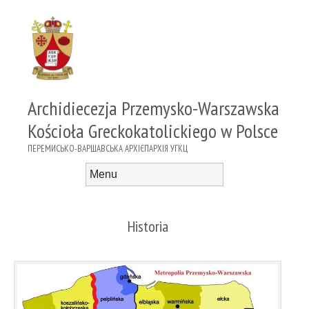
Archidiecezja Przemysko-Warszawska
Kościoła Greckokatolickiego w Polsce
ПЕРЕМИСЬКО-ВАРШАВСЬКА АРХІЄПАРХІЯ УГКЦ
Menu
Skip to content
Historia