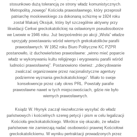
stosunkowo dużą tolerancją ze strony władz komunistycznych.
Metropolitą „nowego” Kościoła prawosławnego, który przeprosił
patriarchę moskiewskiego za dokonaną schizmę w 1924 roku
został Makarij Oksijuk, który był szczególnie aktywny przy
likwidacji Cerkwi greckokatolickiej na osławionym pseudosoborze
we Lwowie w 1946 roku. Już bezpośrednio po akcji „Wisła” władze
sprzyjały powstawaniu wśród wiernych grekokatolików parafii
prawosławnych. W 1952 roku Biuro Polityczne KC PZPR
postanowiło, iż duchowieństwo prawosławne: „winno mieć poparcie
władz w wykonywaniu kultu religijnego i erygowaniu parafii wśród
ludności prawosławnej”. Postanowiono również: „zdecydowanie
zwalczać organizowane przez nacjonalistyczne agentury
podziemne wyznania greckokatolickiego”. Miało to swoje
konsekwencje przez cały okres PRL. Powstały parafie
prawosławne nawet w tych miejscowościach, gdzie nie było
wiernych prawosławnych.
Ksiądz W. Hrynyk zaczął niezwłocznie wysyłać do władz
państwowych i kościelnych szereg petycji i pism w celu legalizacji
Kościoła greckokatolickiego. Wkrótce się okazało, że władze
państwowe nie zamierzają nadać osobowości prawnej Kościołowi
greckokatolickiemu. W wyniku pertraktacji prowadzonych przez