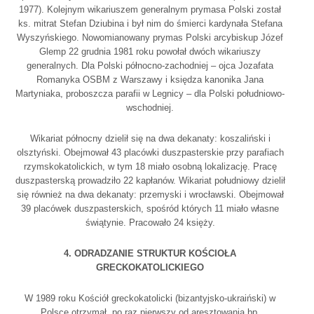
1977). Kolejnym wikariuszem generalnym prymasa Polski został
ks. mitrat Stefan Dziubina i był nim do śmierci kardynała Stefana
Wyszyńskiego. Nowomianowany prymas Polski arcybiskup Józef
Glemp 22 grudnia 1981 roku powołał dwóch wikariuszy
generalnych. Dla Polski północno-zachodniej – ojca Jozafata
Romanyka OSBM z Warszawy i księdza kanonika Jana
Martyniaka, proboszcza parafii w Legnicy – dla Polski południowo-
wschodniej.
Wikariat północny dzielił się na dwa dekanaty: koszaliński i
olsztyński. Obejmował 43 placówki duszpasterskie przy parafiach
rzymskokatolickich, w tym 18 miało osobną lokalizację. Pracę
duszpasterską prowadziło 22 kapłanów. Wikariat południowy dzielił
się również na dwa dekanaty: przemyski i wrocławski. Obejmował
39 placówek duszpasterskich, spośród których 11 miało własne
świątynie. Pracowało 24 księży.
4. ODRADZANIE STRUKTUR KOŚCIOŁA
GRECKOKATOLICKIEGO
W 1989 roku Kościół greckokatolicki (bizantyjsko-ukraiński) w
Polsce otrzymał, po raz pierwszy od aresztowania bp.