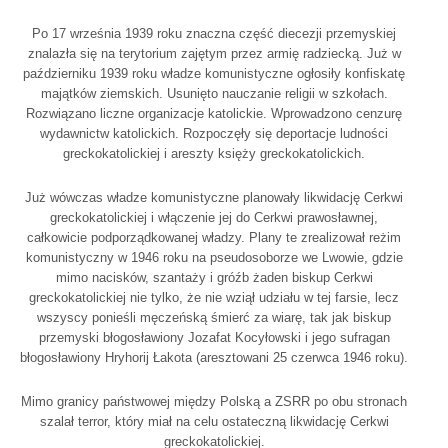
Po 17 września 1939 roku znaczna część diecezji przemyskiej
znalazła się na terytorium zajętym przez armię radziecką. Już w
październiku 1939 roku władze komunistyczne ogłosiły konfiskatę
majątków ziemskich. Usunięto nauczanie religii w szkołach.
Rozwiązano liczne organizacje katolickie. Wprowadzono cenzurę
wydawnictw katolickich. Rozpoczęły się deportacje ludności
greckokatolickiej i areszty księży greckokatolickich.
Już wówczas władze komunistyczne planowały likwidację Cerkwi
greckokatolickiej i włączenie jej do Cerkwi prawosławnej,
całkowicie podporządkowanej władzy. Plany te zrealizował reżim
komunistyczny w 1946 roku na pseudosoborze we Lwowie, gdzie
mimo nacisków, szantaży i gróźb żaden biskup Cerkwi
greckokatolickiej nie tylko, że nie wziął udziału w tej farsie, lecz
wszyscy ponieśli męczeńską śmierć za wiarę, tak jak biskup
przemyski błogosławiony Jozafat Kocyłowski i jego sufragan
błogosławiony Hryhorij Łakota (aresztowani 25 czerwca 1946 roku).
Mimo granicy państwowej między Polską a ZSRR po obu stronach
szalał terror, który miał na celu ostateczną likwidację Cerkwi
greckokatolickiej.