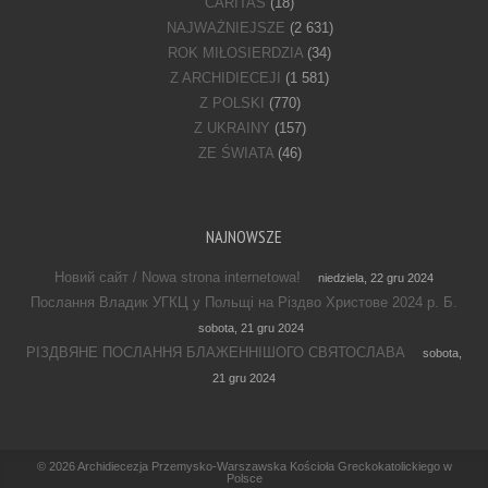
CARITAS
(18)
NAJWAŻNIEJSZE
(2 631)
ROK MIŁOSIERDZIA
(34)
Z ARCHIDIECEJI
(1 581)
Z POLSKI
(770)
Z UKRAINY
(157)
ZE ŚWIATA
(46)
NAJNOWSZE
Новий сайт / Nowa strona internetowa!
niedziela, 22 gru 2024
Послання Владик УГКЦ у Польщі на Різдво Христове 2024 р. Б.
sobota, 21 gru 2024
РІЗДВЯНЕ ПОСЛАННЯ БЛАЖЕННІШОГО СВЯТОСЛАВА
sobota,
21 gru 2024
Footer Menu
© 2026
Archidiecezja Przemysko-Warszawska Kościoła Greckokatolickiego w
Polsce