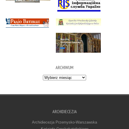
ARCHIWUM
Archiwum
ARCHIDIECEZJA
Archidiecezja Przemysko-Warszawska
Kościoła Greckokatolickiego