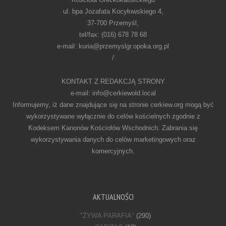
ul. bpa Jozafata Kocyłowskiego 4,
37-700 Przemyśl,
tel/fax: (016) 678 78 68
e-mail: kuria@przemyslgr.opoka.org.pl
/
KONTAKT Z REDAKCJĄ STRONY
e-mail: info@cerkiewold.local
Informujemy, iż dane znajdujące się na stronie cerkiew.org mogą być
wykorzystywane wyłącznie do celów kościelnych zgodnie z
Kodeksem Kanonów Kościołów Wschodnich. Zabrania się
wykorzystywania danych do celów marketingowych oraz
komercyjnych.
AKTUALNOŚCI
"ŻYWA PARAFIA"
(290)