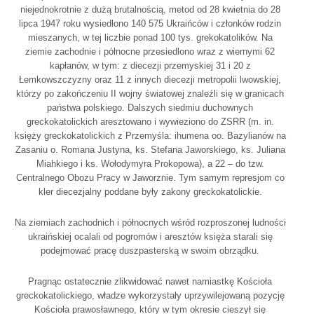
niejednokrotnie z dużą brutalnością, metod od 28 kwietnia do 28
lipca 1947 roku wysiedlono 140 575 Ukraińców i członków rodzin
mieszanych, w tej liczbie ponad 100 tys. grekokatolików. Na
ziemie zachodnie i północne przesiedlono wraz z wiernymi 62
kapłanów, w tym: z diecezji przemyskiej 31 i 20 z
Łemkowszczyzny oraz 11 z innych diecezji metropolii lwowskiej,
którzy po zakończeniu II wojny światowej znaleźli się w granicach
państwa polskiego. Dalszych siedmiu duchownych
greckokatolickich aresztowano i wywieziono do ZSRR (m. in.
księży greckokatolickich z Przemyśla: ihumena oo. Bazylianów na
Zasaniu o. Romana Justyna, ks. Stefana Jaworskiego, ks. Juliana
Miahkiego i ks. Wołodymyra Prokopowa), a 22 – do tzw.
Centralnego Obozu Pracy w Jaworznie. Tym samym represjom co
kler diecezjalny poddane były zakony greckokatolickie.
Na ziemiach zachodnich i północnych wśród rozproszonej ludności
ukraińskiej ocalali od pogromów i aresztów księża starali się
podejmować pracę duszpasterską w swoim obrządku.
Pragnąc ostatecznie zlikwidować nawet namiastkę Kościoła
greckokatolickiego, władze wykorzystały uprzywilejowaną pozycję
Kościoła prawosławnego, który w tym okresie cieszył się