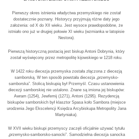
Pierwszy okres istnienia władyctwa przemyskiego nie został
dostatecznie poznany. Historycy przyjmują różne daty jego
założenia: od X do XII wieku. Jest wysoce prawdopodobne, że
istniało ono już w drugiej połowie XI wieku (wzmianka w latopisie
Nestora).
Pierwszą historyczną postacią jest biskup Antoni Dobrynia, który
został wyświęcony przez metropolitę kijowskiego w 1218 roku.
W 1422 roku diecezja przemyska została złączona z diecezją
samborską. W ten sposób powstała diecezja „przemysko-
samborska”. Stolicą biskupią był Przemyśl. Czasu ustanowienia
diecezji samborskiej nie ustalono. Znane są imiona jej biskupów:
Awram (1254), Jewfemij (1271), Antoni (1295). Rezydencją
biskupów samborskich był klasztor Spasa koło Sambora (miejsce
urodzenia Jego Ekscelencji Księdza Arcybiskupa Metropolity Jana
Martyniaka).
W XVII wieku biskupi przemyscy zaczęli oficjalnie używać tytułu
„przemysko-samborsko-sanocki”. Samodzielna diecezja sanocka