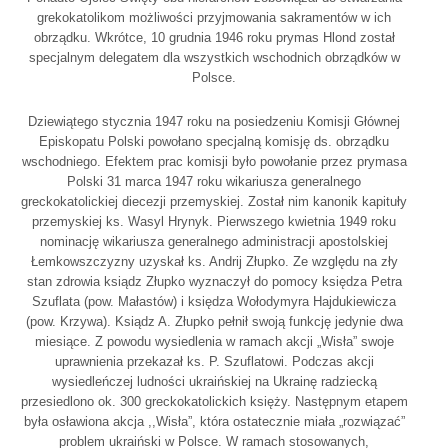
grekokatolikom możliwości przyjmowania sakramentów w ich
obrządku. Wkrótce, 10 grudnia 1946 roku prymas Hlond został
specjalnym delegatem dla wszystkich wschodnich obrządków w
Polsce.
Dziewiątego stycznia 1947 roku na posiedzeniu Komisji Głównej
Episkopatu Polski powołano specjalną komisję ds. obrządku
wschodniego. Efektem prac komisji było powołanie przez prymasa
Polski 31 marca 1947 roku wikariusza generalnego
greckokatolickiej diecezji przemyskiej. Został nim kanonik kapituły
przemyskiej ks. Wasyl Hrynyk. Pierwszego kwietnia 1949 roku
nominację wikariusza generalnego administracji apostolskiej
Łemkowszczyzny uzyskał ks. Andrij Złupko. Ze względu na zły
stan zdrowia ksiądz Złupko wyznaczył do pomocy księdza Petra
Szuflata (pow. Małastów) i księdza Wołodymyra Hajdukiewicza
(pow. Krzywa). Ksiądz A. Złupko pełnił swoją funkcję jedynie dwa
miesiące. Z powodu wysiedlenia w ramach akcji „Wisła” swoje
uprawnienia przekazał ks. P. Szuflatowi. Podczas akcji
wysiedleńczej ludności ukraińskiej na Ukrainę radziecką
przesiedlono ok. 300 greckokatolickich księży. Następnym etapem
była osławiona akcja ,,Wisła”, która ostatecznie miała „rozwiązać”
problem ukraiński w Polsce. W ramach stosowanych,