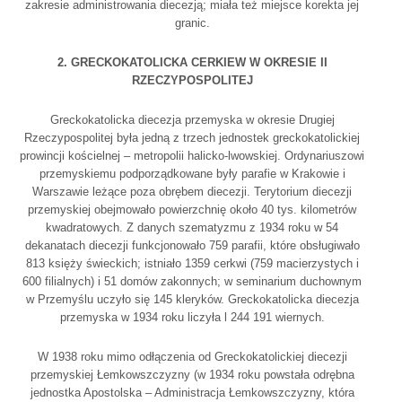
zakresie administrowania diecezją; miała też miejsce korekta jej
granic.
2. GRECKOKATOLICKA CERKIEW W OKRESIE II
RZECZYPOSPOLITEJ
Greckokatolicka diecezja przemyska w okresie Drugiej
Rzeczypospolitej była jedną z trzech jednostek greckokatolickiej
prowincji kościelnej – metropolii halicko-lwowskiej. Ordynariuszowi
przemyskiemu podporządkowane były parafie w Krakowie i
Warszawie leżące poza obrębem diecezji. Terytorium diecezji
przemyskiej obejmowało powierzchnię około 40 tys. kilometrów
kwadratowych. Z danych szematyzmu z 1934 roku w 54
dekanatach diecezji funkcjonowało 759 parafii, które obsługiwało
813 księży świeckich; istniało 1359 cerkwi (759 macierzystych i
600 filialnych) i 51 domów zakonnych; w seminarium duchownym
w Przemyślu uczyło się 145 kleryków. Greckokatolicka diecezja
przemyska w 1934 roku liczyła l 244 191 wiernych.
W 1938 roku mimo odłączenia od Greckokatolickiej diecezji
przemyskiej Łemkowszczyzny (w 1934 roku powstała odrębna
jednostka Apostolska – Administracja Łemkowszczyzny, która