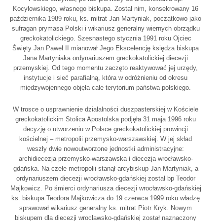
Kocyłowskiego, własnego biskupa. Został nim, konsekrowany 16
października 1989 roku, ks. mitrat Jan Martyniak, początkowo jako
sufragan prymasa Polski i wikariusz generalny wiernych obrządku
greckokatolickiego. Szesnastego stycznia 1991 roku Ojciec
Święty Jan Paweł II mianował Jego Ekscelencję księdza biskupa
Jana Martyniaka ordynariuszem greckokatolickiej diecezji
przemyskiej. Od tego momentu zaczęto reaktywować jej urzędy,
instytucje i sieć parafialną, która w odróżnieniu od okresu
międzywojennego objęła całe terytorium państwa polskiego.
W trosce o usprawnienie działalności duszpasterskiej w Kościele
greckokatolickim Stolica Apostolska podjęła 31 maja 1996 roku
decyzję o utworzeniu w Polsce greckokatolickiej prowincji
kościelnej – metropolii przemysko-warszawskiej. W jej skład
weszły dwie nowoutworzone jednostki administracyjne:
archidiecezja przemysko-warszawska i diecezja wrocławsko-
gdańska. Na czele metropolii stanął arcybiskup Jan Martyniak, a
ordynariuszem diecezji wrocławsko-gdańskiej został bp Teodor
Majkowicz. Po śmierci ordynariusza diecezji wrocławsko-gdańskiej
ks. biskupa Teodora Majkowicza do 19 czerwca 1999 roku władzę
sprawował wikariusz generalny ks. mitrat Piotr Kryk. Nowym
biskupem dla diecezji wrocławsko-gdańskiej został naznaczony