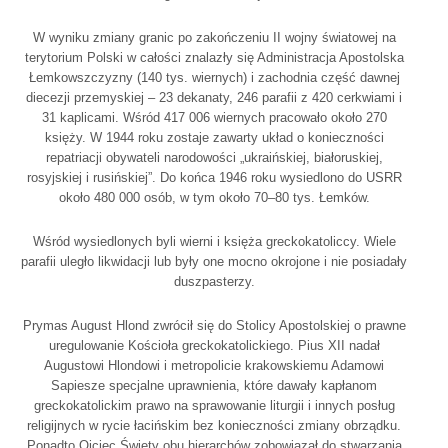
W wyniku zmiany granic po zakończeniu II wojny światowej na
terytorium Polski w całości znalazły się Administracja Apostolska
Łemkowszczyzny (140 tys. wiernych) i zachodnia część dawnej
diecezji przemyskiej – 23 dekanaty, 246 parafii z 420 cerkwiami i
31 kaplicami. Wśród 417 006 wiernych pracowało około 270
księży. W 1944 roku zostaje zawarty układ o konieczności
repatriacji obywateli narodowości „ukraińskiej, białoruskiej,
rosyjskiej i rusińskiej”. Do końca 1946 roku wysiedlono do USRR
około 480 000 osób, w tym około 70–80 tys. Łemków.
Wśród wysiedlonych byli wierni i księża greckokatoliccy. Wiele
parafii uległo likwidacji lub były one mocno okrojone i nie posiadały
duszpasterzy.
Prymas August Hlond zwrócił się do Stolicy Apostolskiej o prawne
uregulowanie Kościoła greckokatolickiego. Pius XII nadał
Augustowi Hlondowi i metropolicie krakowskiemu Adamowi
Sapiesze specjalne uprawnienia, które dawały kapłanom
greckokatolickim prawo na sprawowanie liturgii i innych posług
religijnych w rycie łacińskim bez konieczności zmiany obrządku.
Ponadto Ojciec Święty obu hierarchów zobowiązał do stwarzania