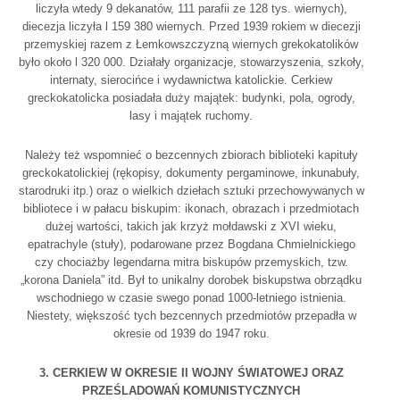
liczyła wtedy 9 dekanatów, 111 parafii ze 128 tys. wiernych),
diecezja liczyła l 159 380 wiernych. Przed 1939 rokiem w diecezji
przemyskiej razem z Łemkowszczyzną wiernych grekokatolików
było około l 320 000. Działały organizacje, stowarzyszenia, szkoły,
internaty, sierocińce i wydawnictwa katolickie. Cerkiew
greckokatolicka posiadała duży majątek: budynki, pola, ogrody,
lasy i majątek ruchomy.
Należy też wspomnieć o bezcennych zbiorach biblioteki kapituły
greckokatolickiej (rękopisy, dokumenty pergaminowe, inkunabuły,
starodruki itp.) oraz o wielkich dziełach sztuki przechowywanych w
bibliotece i w pałacu biskupim: ikonach, obrazach i przedmiotach
dużej wartości, takich jak krzyż mołdawski z XVI wieku,
epatrachyle (stuły), podarowane przez Bogdana Chmielnickiego
czy chociażby legendarna mitra biskupów przemyskich, tzw.
„korona Daniela” itd. Był to unikalny dorobek biskupstwa obrządku
wschodniego w czasie swego ponad 1000-letniego istnienia.
Niestety, większość tych bezcennych przedmiotów przepadła w
okresie od 1939 do 1947 roku.
3. CERKIEW W OKRESIE II WOJNY ŚWIATOWEJ ORAZ
PRZEŚLADOWAŃ KOMUNISTYCZNYCH