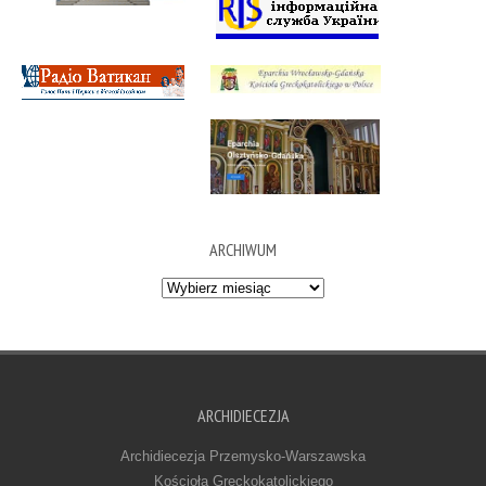
ARCHIWUM
Archiwum
ARCHIDIECEZJA
Archidiecezja Przemysko-Warszawska
Kościoła Greckokatolickiego