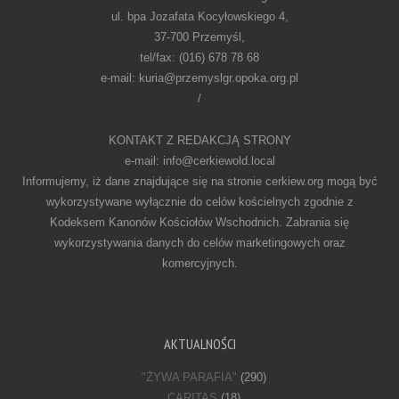
ul. bpa Jozafata Kocyłowskiego 4,
37-700 Przemyśl,
tel/fax: (016) 678 78 68
e-mail: kuria@przemyslgr.opoka.org.pl
/
KONTAKT Z REDAKCJĄ STRONY
e-mail: info@cerkiewold.local
Informujemy, iż dane znajdujące się na stronie cerkiew.org mogą być
wykorzystywane wyłącznie do celów kościelnych zgodnie z
Kodeksem Kanonów Kościołów Wschodnich. Zabrania się
wykorzystywania danych do celów marketingowych oraz
komercyjnych.
AKTUALNOŚCI
"ŻYWA PARAFIA"
(290)
CARITAS
(18)