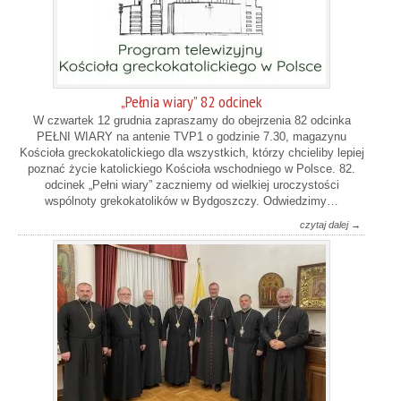
„Pełnia wiary” 82 odcinek
W czwartek 12 grudnia zapraszamy do obejrzenia 82 odcinka
PEŁNI WIARY na antenie TVP1 o godzinie 7.30, magazynu
Kościoła greckokatolickiego dla wszystkich, którzy chcieliby lepiej
poznać życie katolickiego Kościoła wschodniego w Polsce. 82.
odcinek „Pełni wiary” zaczniemy od wielkiej uroczystości
wspólnoty grekokatolików w Bydgoszczy. Odwiedzimy…
czytaj dalej →