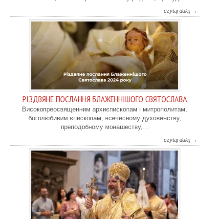
czytaj dalej →
РІЗДВЯНЕ ПОСЛАННЯ БЛАЖЕННІШОГО СВЯТОСЛАВА
Високопреосвященним архиєпископам і митрополитам,
боголюбивим єпископам, всечесному духовенству,
преподобному монашеству,…
czytaj dalej →