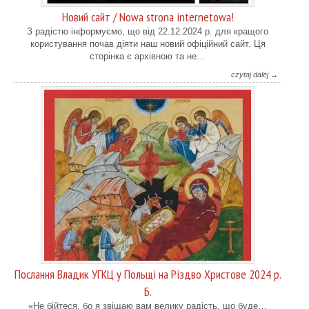
Новий сайт / Nowa strona internetowa!
З радістю інформуємо, що від 22.12.2024 р. для кращого
користування почав діяти наш новий офіційний сайт. Ця
сторінка є архівною та не…
czytaj dalej →
Послання Владик УГКЦ у Польщі на Різдво Христове 2024 р.
Б.
«Не бійтеся, бо я звіщаю вам велику радість, що буде…