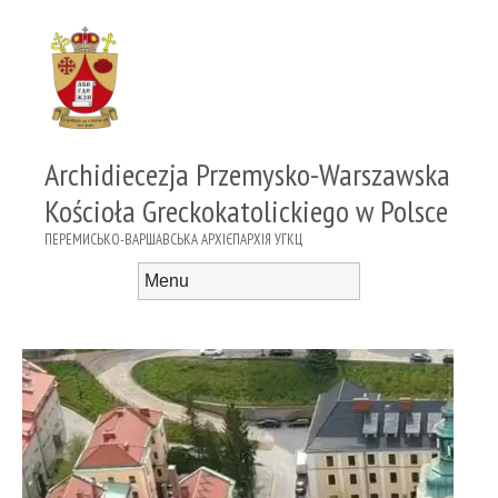
Archidiecezja Przemysko-Warszawska
Kościoła Greckokatolickiego w Polsce
ПЕРЕМИСЬКО-ВАРШАВСЬКА АРХІЄПАРХІЯ УГКЦ
Menu
Skip to content