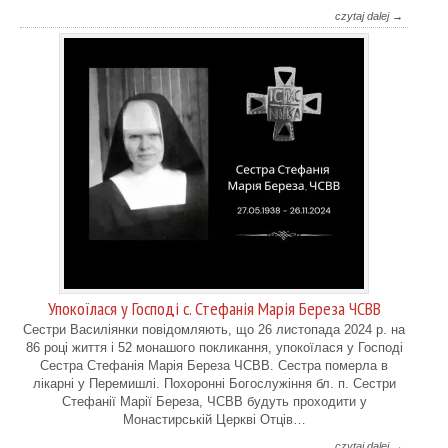
czytaj dalej →
Упокоїлася у Господі с. Стефанія Марія Береза ЧСВВ
Cестри Василіянки повідомляють, що 26 листопада 2024 р. на
86 році життя і 52 монашого покликання, упокоїлася у Господі
Сестра Стефанія Марія Береза ЧСВВ. Сестра померла в
лікарні у Перемишлі. Похоронні Богослужіння бл. п. Сестри
Стефанії Марії Береза, ЧСВВ будуть проходити у
Монастирській Церкві Отців…
czytaj dalej →