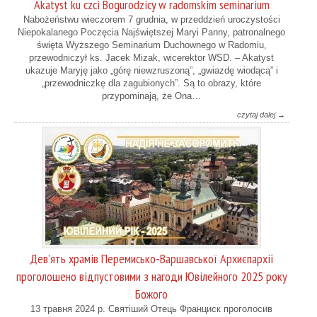
Akatyst ku czci Bogurodzicy w radomskim seminarium
Nabożeństwu wieczorem 7 grudnia, w przeddzień uroczystości
Niepokalanego Poczęcia Najświętszej Maryi Panny, patronalnego
święta Wyższego Seminarium Duchownego w Radomiu,
przewodniczył ks. Jacek Mizak, wicerektor WSD. – Akatyst
ukazuje Maryję jako „górę niewzruszoną”, „gwiazdę wiodącą” i
„przewodniczkę dla zagubionych”. Są to obrazy, które
przypominają, że Ona…
czytaj dalej →
Дев’ять храмів Перемисько-Варшавської Архиєпархії
проголошено відпустовими з нагоди Ювілейного 2025 року
Божого
13 травня 2024 р. Святіший Отець Франциск проголосив