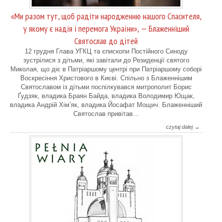
«Ми разом тут, щоб радіти народженню нашого Спасителя,
у якому є надія і перемога України», — Блаженніший
Святослав до дітей
12 грудня Глава УГКЦ та єпископи Постійного Синоду
зустрілися з дітьми, які завітали до Резиденції святого
Миколая, що діє в Патріаршому центрі при Патріаршому соборі
Воскресіння Христового в Києві. Спільно з Блаженнішим
Святославом із дітьми поспілкувався митрополит Борис
Ґудзяк, владика Браян Байда, владика Володимир Ющак,
владика Андрій Хім’як, владика Йосафат Мощич. Блаженніший
Святослав привітав…
czytaj dalej →