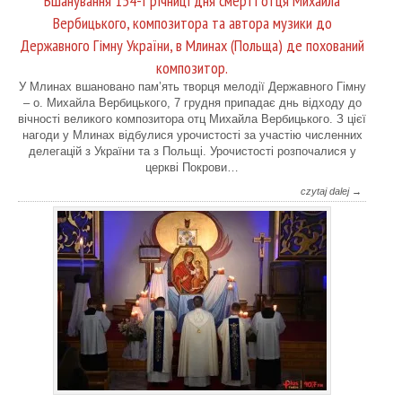
Вшанування 154-ї річниці дня смерті отця Михайла
Вербицького, композитора та автора музики до
Державного Гімну України, в Млинах (Польща) де похований
композитор.
У Млинах вшановано пам’ять творця мелодії Державного Гімну
– о. Михайла Вербицького, 7 грудня припадає днь відходу до
вічності великого композитора отц Михайла Вербицького. З цієї
нагоди у Млинах відбулися урочистості за участію численних
делегацій з України та з Польщі. Урочистості розпочалися у
церкві Покрови…
czytaj dalej →