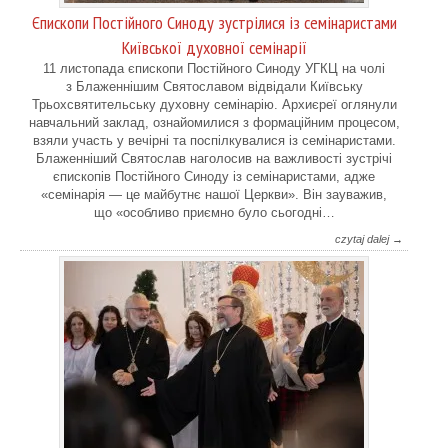
Єпископи Постійного Синоду зустрілися із семінаристами
Київської духовної семінарії
11 листопада єпископи Постійного Синоду УГКЦ на чолі
з Блаженнішим Святославом відвідали Київську
Трьохсвятительську духовну семінарію. Архиєреї оглянули
навчальний заклад, ознайомилися з формаційним процесом,
взяли участь у вечірні та поспілкувалися із семінаристами.
Блаженніший Святослав наголосив на важливості зустрічі
єпископів Постійного Синоду із семінаристами, адже
«семінарія — це майбутнє нашої Церкви». Він зауважив,
що «особливо приємно було сьогодні…
czytaj dalej →