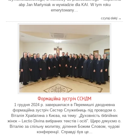
abp Jan Martyniak w wywiadzie dla KAI. W tym roku
emerytowany…
czytaj dalej →
Формаційна зустріч ССНДМ
1 грудня 2024 р. завершилася в Перемишлі дводневна
формаційна зустріч Сестер Служебниць під проводом о.
Віталія Храбатина з Києва, на тему: „Духовність біблійних
жінок – Lectio Divina вибраних текстів і осіб”. Щиро дякуємо о.
Віталію за спільну молитву, ділення Божим Словом, чудові
конференції. Справді був це…