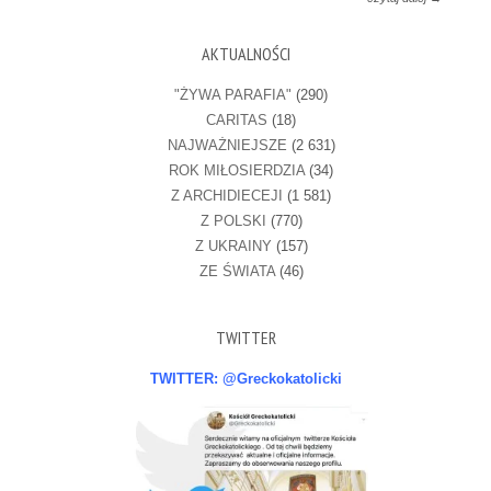
AKTUALNOŚCI
"ŻYWA PARAFIA"
(290)
CARITAS
(18)
NAJWAŻNIEJSZE
(2 631)
ROK MIŁOSIERDZIA
(34)
Z ARCHIDIECEJI
(1 581)
Z POLSKI
(770)
Z UKRAINY
(157)
ZE ŚWIATA
(46)
TWITTER
TWITTER: @Greckokatolicki