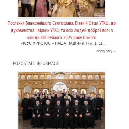
Послання Блаженнішого Святослава, Глави й Отця УГКЦ, до
духовенства і вірних УГКЦ та всіх людей доброї волі з
нагоди Ювілейного 2025 року Божого
«ІСУС ХРИСТОС – НАША НАДІЯ» (І Тим. 1, 1)…
czytaj dalej →
POZOSTAŁE INFORMACJE