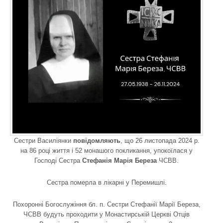
Cестри Василіянки
повідомляють
, що 26 листопада 2024 р.
на 86 році життя і 52 монашого покликання, упокоїлася у
Господі Сестра
Стефанія Марія Береза
ЧСВВ.
Сестра померла в лікарні у Перемишлі.
Похоронні Богослужіння бл. п. Сестри Стефанії Марії Береза,
ЧСВВ будуть проходити у Монастирській Церкві Отців