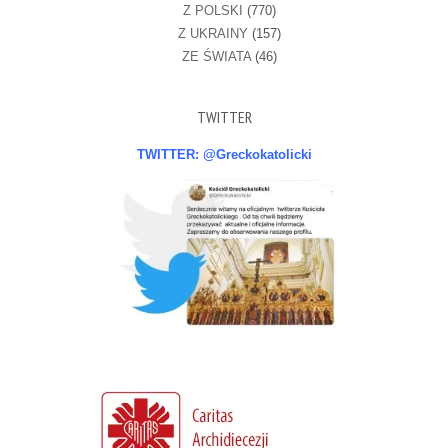
Z POLSKI
(770)
Z UKRAINY
(157)
ZE ŚWIATA
(46)
TWITTER
TWITTER: @Greckokatolicki