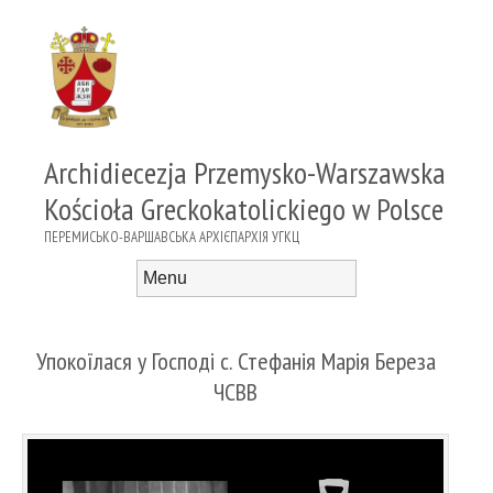
Archidiecezja Przemysko-Warszawska
Kościoła Greckokatolickiego w Polsce
ПЕРЕМИСЬКО-ВАРШАВСЬКА АРХІЄПАРХІЯ УГКЦ
Menu
Skip to content
Упокоїлася у Господі с. Стефанія Марія Береза
ЧСВВ