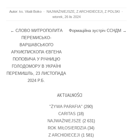
Autor:
ks. Vitalii Boiko
·
NAJWAŻNIEJSZE
,
Z ARCHIDIECEJI
,
Z POLSKI
·
wtorek, 26 lis 2024
Post navigation
←
СЛОВО МИТРОПОЛИТА
Формаційна зустріч ССНДМ
→
ПЕРЕМИСЬКО-
ВАРШАВСЬКОГО
АРХИЄПИСКОПА ЄВГЕНА
ПОПОВИЧА У РІЧНИЦЮ
ГОЛОДОМОРУ В УКРАЇНІ
ПЕРЕМИШЛЬ, 23 ЛИСТОПАДА
2024 Р.Б.
AKTUALNOŚCI
"ŻYWA PARAFIA"
(290)
CARITAS
(18)
NAJWAŻNIEJSZE
(2 631)
ROK MIŁOSIERDZIA
(34)
Z ARCHIDIECEJI
(1 581)