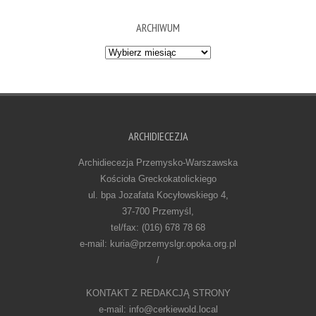
ARCHIWUM
Archiwum
ARCHIDIECEZJA
Archidiecezja Przemysko-Warszawska
Kościoła Greckokatolickiego
ul. bpa Jozafata Kocyłowskiego 4,
37-700 Przemyśl,
tel/fax: (016) 678 78 68
e-mail: kuria@przemyslgr.opoka.org.pl
/
KONTAKT Z REDAKCJĄ STRONY
e-mail: info@cerkiewold.local