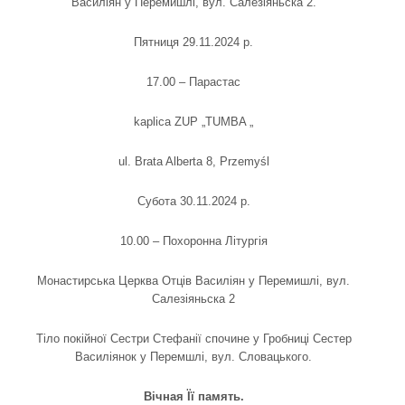
Василіян у Перемишлі, вул. Салезіяньска 2.
Пятниця 29.11.2024 р.
17.00 – Парастас
kaplica ZUP „TUMBA „
ul. Brata Alberta 8, Przemyśl
Субота 30.11.2024 p.
10.00 – Похоронна Літургія
Монастирськa Церквa Отців Василіян у Перемишлі, вул.
Салезіяньска 2
Тіло покійної Сестри Стефанії спочине у Гробниці Сестер
Василіянок у Перемшлі, вул. Словацького.
Вічная Її память.