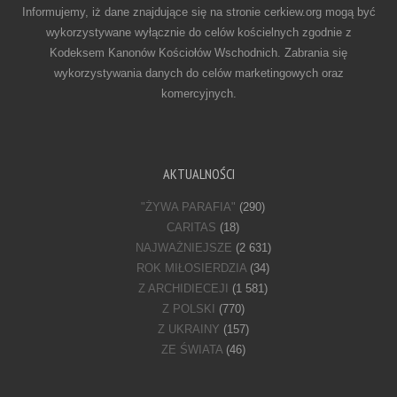
Informujemy, iż dane znajdujące się na stronie cerkiew.org mogą być
wykorzystywane wyłącznie do celów kościelnych zgodnie z
Kodeksem Kanonów Kościołów Wschodnich. Zabrania się
wykorzystywania danych do celów marketingowych oraz
komercyjnych.
AKTUALNOŚCI
"ŻYWA PARAFIA"
(290)
CARITAS
(18)
NAJWAŻNIEJSZE
(2 631)
ROK MIŁOSIERDZIA
(34)
Z ARCHIDIECEJI
(1 581)
Z POLSKI
(770)
Z UKRAINY
(157)
ZE ŚWIATA
(46)