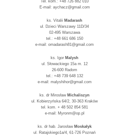
Tel. kom.: +48 726 882 010
E-mail: aychacz@gmail.com
ks. Vitalii
Madarash
ul. Dzieci Warszawy 11D/34
02-495 Warszawa
tel.: +48 661 686 150
e-mail: omadarash81@gmail.com
ks. Igor
Malysh
ul. Słowackiego 15a m. 12
26-600 Radom
tel.: +48 739 648 132
e-mail: malyshihor@gmail.com
ks. dr Mirosław
Michaliszyn
ul. Kobierzyńska 64/2, 30-363 Kraków
tel. kom. + 48 502 854 581
e-mail: Myronm@op.pl
ks. dr hab. Jarosław
Moskałyk
ul. Ratajskiego1a/4, 61-726 Poznań