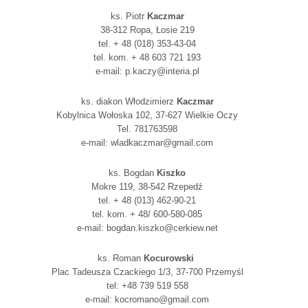
ks. Piotr
Kaczmar
38-312 Ropa, Łosie 219
tel. + 48 (018) 353-43-04
tel. kom. + 48 603 721 193
e-mail: p.kaczy@interia.pl
ks. diakon Włodzimierz
Kaczmar
Kobylnica Wołoska 102, 37-627 Wielkie Oczy
Tel. 781763598
e-mail: wladkaczmar@gmail.com
ks. Bogdan
Kiszko
Mokre 119, 38-542 Rzepedź
tel. + 48 (013) 462-90-21
tel. kom. + 48/ 600-580-085
e-mail: bogdan.kiszko@cerkiew.net
ks. Roman
Kocurowski
Plac Tadeusza Czackiego 1/3, 37-700 Przemyśl
tel: +48 739 519 558
e-mail: kocromano@gmail.com