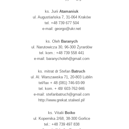
ks. Jurii
Atamaniuk
ul. Augustiańska 7, 31-064 Kraków
tel. +48 739 677 504
e-mail: georgo@ukr.net
ks. Oleh
Baranych
ul. Narutowicza 30, 96-300 Żyrardów
tel. kom.: +48 739 558 441
e-mail: baranycholeh@gmail.com
ks. mitrat dr Stefan
Batruch
ul. Al. Warszawska 71, 20-803 Lublin
tel/fax + 48 (081) 746-93-99
tel. kom. + 48/ 603-762-946
e-mail: stefanbatruch@gmail.com
http://www.grekat.stalwol.pl/
ks. Vitalii
Boiko
ul. Kopernika 2/68, 38-300 Gorlice
tel.: +48 739 497 838