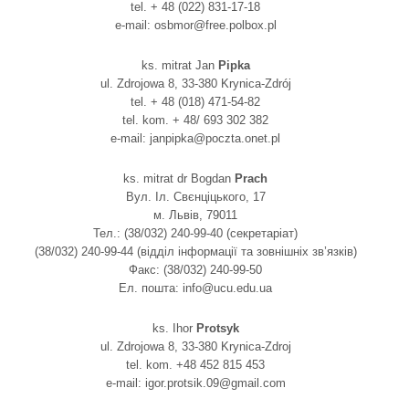
tel. + 48 (022) 831-17-18
e-mail: osbmor@free.polbox.pl
ks. mitrat Jan
Pipka
ul. Zdrojowa 8, 33-380 Krynica-Zdrój
tel. + 48 (018) 471-54-82
tel. kom. + 48/ 693 302 382
e-mail: janpipka@poczta.onet.pl
ks. mitrat dr Bogdan
Prach
Вул. Іл. Свєнціцького, 17
м. Львів, 79011
Тел.: (38/032) 240-99-40 (секретаріат)
(38/032) 240-99-44 (відділ інформації та зовнішніх зв’язків)
Факс: (38/032) 240-99-50
Ел. пошта: info@ucu.edu.ua
ks. Ihor
Protsyk
ul. Zdrojowa 8, 33-380 Krynica-Zdroj
tel. kom. +48 452 815 453
e-mail: igor.protsik.09@gmail.com