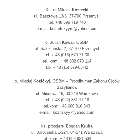
Ks. dr Mikołaj
Kostecki
ul. Basztowa 13/3, 37-700 Przemyśl
tel. +48 696 719 740
e-mail: kostetskyym@yahoo.com
o. Julian
Kowal
, OSBM
ul. Salezjańska 2, 37-700 Przemyśl
tel. + 48 (016) 670-71-30
tel. kom. + 48 602 670 114
fax + 48 (16) 679-03-42
o. Mikołaj
Kozićkyj
, OSBM – Protoihumen Zakonu Ojców
Bazylianów
ul. Miodowa 16, 00-246 Warszawa
tel. + 48 (022) 831-17-18
tel.kom: +48 606 816 343
e-mail: kozitskyy@yahoo.com
ks. protojerej Bogdan
Kruba
ul. Jarocińska 1/224, 04-171 Warszawa
tel. kom. + 48 693 821 534