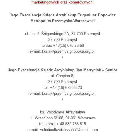
marketingowych oraz komercyjnych.
Jego Ekscelencja Ksiądz Arcybiskup Eugeniusz Popowicz
Metropolita Przemysko-Warszawski
ul. bp. J. Śnigurskiego 2A, 37-700 Przemyśl
37-700 Przemyśl
tel\fax +48(16) 678 78 68
e-mail: kuria@przemyslgr.opoka.org.pl,
/
Jego Ekscelencja Ksiądz Arcybiskup Jan Martyniak – Senior
ul. Chopina 8,
37-700 Przemyśl
tel. +48 (16) 678 35 23
e-mail: kuria@przemyslgr.opoka.org.pl,
/
ks. Volodymyr
Alfavitskyy
ul. Wrzeciono 6/108, 01-961 Warszawa
tel. kom.: + 48 882 758 815
e-mail: volodiaalfavitskyy777@gmail.com