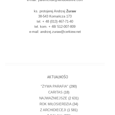
ks. protojerej Andrzej
Żuraw
38-543 Komańcza 173
tel. + 48 (013) 467-71-40
tel. kom. + 48/ 512-007-809
e-mail: andrzej.zuraw@cerkiew.net
AKTUALNOŚCI
"ŻYWA PARAFIA"
(290)
CARITAS
(18)
NAJWAŻNIEJSZE
(2 631)
ROK MIŁOSIERDZIA
(34)
Z ARCHIDIECEJI
(1 581)