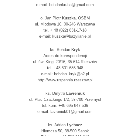
e-mail: bohdankruba@gmail.com
o. Jan Piotr
Kuszka
, OSBM
ul. Miodowa 16, 00-246 Warszawa
tel. + 48 (022) 831-17-18
e-mail: kuszka@bazylianie.pl
ks. Bohdan
Kryk
Adres do korespondencji
ul. św. Kingi 20/16, 35-614 Rzeszów
tel. +48 501 685 948
e-mail:
bohdan_kryk@o2.pl
http://www.uspennia.rzeszow.pl
ks. Dmytro
Lavreniuk
ul. Plac Czackiego 1/2, 37-700 Przemyśl
tel. kom. +48 695 847 536
e-mail: lavreniuk01@gmail.com
ks. Adrian
Łychacz
Hłomcza 50, 38-500 Sanok