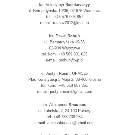
ks. Volodymyr
Rachkovskyy
ul. Bernardyńska 19/36, 02-676 Warszawa
tel.: +48 576 003 857
e-mail: rachov2012@mail.ru
ks. Paweł
Rohuń
ul. Bernardyńska 19/35
02-904 Warszawa
tel. kom. +48 509 801 625
e-mail: prohun@wp.pl
o. Justyn
Rusin
, OFMCap
Plac Konstytucji 3 Maja 2, 38-400 Krosno
tel. kom.: +48 518 987 251
e-mail: justyn.rusin@gmail.com
ks. Aliaksandr
Shautsou
ul. Lubelska 7, 24-100 Puławy
tel. +48 733 739 254
e-mail: a.alesshaucou@gmail.com