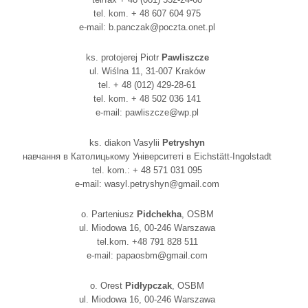
tel. kom. + 48 607 604 975
e-mail: b.panczak@poczta.onet.pl
ks. protojerej Piotr
Pawliszcze
ul. Wiślna 11, 31-007 Kraków
tel. + 48 (012) 429-28-61
tel. kom. + 48 502 036 141
e-mail: pawliszcze@wp.pl
ks. diakon Vasylii
Petryshyn
навчання в Католицькому Університеті в Eichstätt-Ingolstadt
tel. kom.: + 48 571 031 095
e-mail: wasyl.petryshyn@gmail.com
o. Parteniusz
Pidchekha
, OSBM
ul. Miodowa 16, 00-246 Warszawa
tel.kom. +48 791 828 511
e-mail: papaosbm@gmail.com
o. Orest
Pidłypczak
, OSBM
ul. Miodowa 16, 00-246 Warszawa