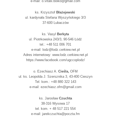
e-mail:
o.vitalii.boiko@gmail.com
ks. Krzysztof
Błażejewski
ul. kardynała Stefana Wyszyńskiego 3/3
37-600 Lubaczów
ks. Vasyl
Berkyta
ul. Piotrkowska 243/3,
90-546 Łódź
tel.: +48 511 006 701
e-mail: lodz@lodz.cerkiew.net.pl
Adres internetowy: www.lodz.cerkiew.net.pl
https://www.facebook.com/ugccoplodz/
o. Ezechiasz A.
Cieśla,
OFM
ul. ks. Leopolda J. Szersznika 3, 43-400 Cieszyn
Tel. kom.: +48 880 322 143
e-mail: ezechiasz.ofm@gmail.com
ks. Jarosław
Czuchta
38-316 Wysowa 17
tel. kom. + 48 517 221 554
e-mail: jarekczuchta@poczta.fm