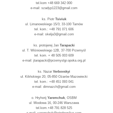
tel.kom +48 669 342 000
e-mail: szadyp1223@gmail.com
ks. Piotr
Tsiviuk
ul. Limanowskiego 15/3; 33-100 Tarnów
tel. kom.: +48 791 071 606
e-mail: skelja3@gmail.com
ks. protojerej Jan
Tarapacki
ul. T. Wiśniowskiego 12B, 37-700 Przemyśl
tel. kom. + 48 505 003 609
e-mail: jtarapacki@przemyslgr.opoka.org.pl
ks. Nazar
Verbovskyi
ul. Kilińskiego 20, 05-850 Ożarów Mazowiecki
tel. kom.: +48 451 093 041
e-mail: dimnazch@gmail.com
o. Hryhorij
Yaremchuk
, OSBM
ul. Miodowa 16, 00-246 Warszawa
tel.kom.+48 791 828 525
e-mail: yaremchuk@windowslive.com