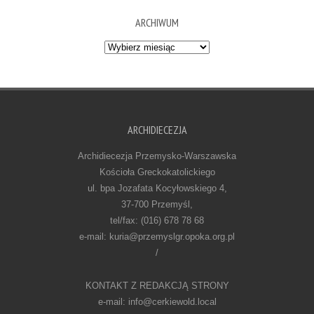
ARCHIWUM
Archiwum
ARCHIDIECEZJA
Archidiecezja Przemysko-Warszawska
Kościoła Greckokatolickiego
ul. bpa Jozafata Kocyłowskiego 4,
37-700 Przemyśl,
tel/fax: (016) 678 78 68
e-mail: kuria@przemyslgr.opoka.org.pl
/
KONTAKT Z REDAKCJĄ STRONY
e-mail: info@cerkiewold.local