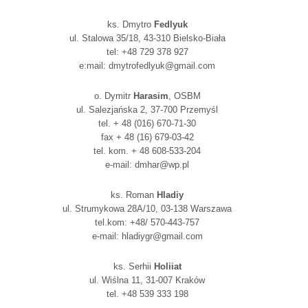
ks. Dmytro
Fedlyuk
ul. Stalowa 35/18, 43-310 Bielsko-Biała
tel: +48 729 378 927
e:mail: dmytrofedlyuk@gmail.com
o. Dymitr
Harasim
, OSBM
ul. Salezjańska 2, 37-700 Przemyśl
tel. + 48 (016) 670-71-30
fax + 48 (16) 679-03-42
tel. kom. + 48 608-533-204
e-mail: dmhar@wp.pl
ks. Roman
Hladiy
ul. Strumykowa 28A/10, 03-138 Warszawa
tel.kom: +48/ 570-443-757
e-mail: hladiygr@gmail.com
ks. Serhii
Holiiat
ul. Wiślna 11, 31-007 Kraków
tel. +48 539 333 198