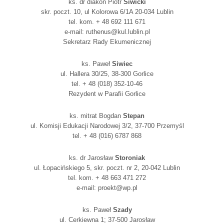
ks. dr diakon Piotr
Siwicki
skr. poczt. 10, ul Kolorowa 6/1A 20-034 Lublin
tel. kom. + 48 692 111 671
e-mail: ruthenus@kul.lublin.pl
Sekretarz Rady Ekumenicznej
ks. Paweł
Siwiec
ul. Hallera 30/25, 38-300 Gorlice
tel. + 48 (018) 352-10-46
Rezydent w Parafii Gorlice
ks. mitrat Bogdan
Stepan
ul. Komisji Edukacji Narodowej 3/2, 37-700 Przemyśl
tel. + 48 (016) 6787 868
ks. dr Jarosław
Storoniak
ul. Łopacińskiego 5, skr. poczt. nr 2, 20-042 Lublin
tel. kom. + 48 663 471 272
e-mail: proekt@wp.pl
ks. Paweł
Szady
ul. Cerkiewna 1; 37-500 Jarosław