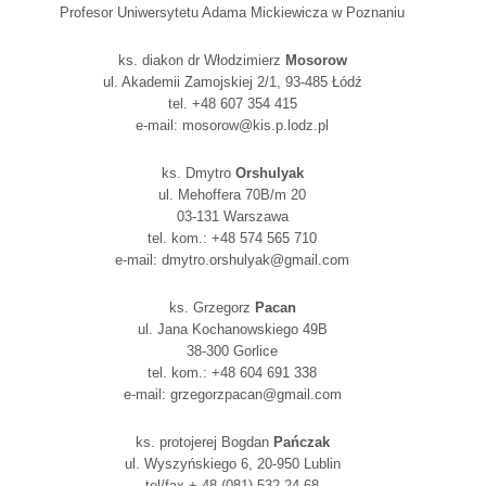
Profesor Uniwersytetu Adama Mickiewicza w Poznaniu
ks. diakon dr Włodzimierz
Mosorow
ul. Akademii Zamojskiej 2/1, 93-485 Łódź
tel. +48 607 354 415
e-mail: mosorow@kis.p.lodz.pl
ks. Dmytro
Orshulyak
ul. Mehoffera 70B/m 20
03-131 Warszawa
tel. kom.: +48 574 565 710
e-mail: dmytro.orshulyak@gmail.com
ks. Grzegorz
Pacan
ul. Jana Kochanowskiego 49B
38-300 Gorlice
tel. kom.: +48 604 691 338
e-mail: grzegorzpacan@gmail.com
ks. protojerej Bogdan
Pańczak
ul. Wyszyńskiego 6, 20-950 Lublin
tel/fax + 48 (081) 532-24-68