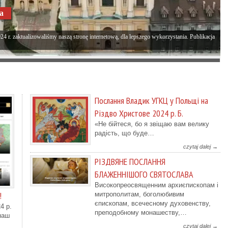
na
4 r. zaktualizowaliśmy naszą stronę internetową, dla lepszego wykorzystania. Publikacja
Послання Владик УГКЦ у Польщі на
Різдво Христове 2024 р. Б.
«Не бійтеся, бо я звіщаю вам велику
радість, що буде…
czytaj dalej →
РІЗДВЯНЕ ПОСЛАННЯ
БЛАЖЕННІШОГО СВЯТОСЛАВА
Високопреосвященним архиєпископам і
!
митрополитам, боголюбивим
єпископам, всечесному духовенству,
4 р.
преподобному монашеству,…
наш
czytaj dalej →