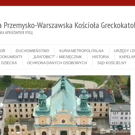
ja Przemysko-Warszawska Kościoła Greckokatol
А АРХІЄПАРХІЯ УГКЦ
IOR
DUCHOWIEŃSTWO
KURIA METROPOLITALNA
URZĘDY I 
DOKUMENTY
„БЛАГОВІСТ” – MIESIĘCZNIK
HISTORIA
KAPELAN
 DZIECKA
OCHRONA DANYCH OSOBOWYCH
SĄD KOŚCIELNY