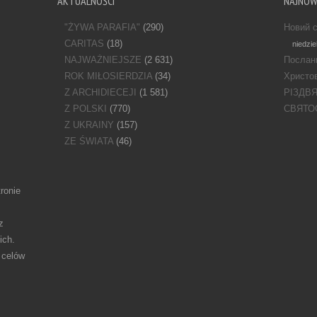
AKTUALNOŚCI
NAJNO
"ŻYWA PARAFIA"
(290)
Новий с
CARITAS
(18)
niedzie
NAJWAŻNIEJSZE
(2 631)
Послан
ROK MIŁOSIERDZIA
(34)
Христов
Z ARCHIDIECEJI
(1 581)
РІЗДВ
Z POLSKI
(770)
СВЯТО
Z UKRAINY
(157)
ZE ŚWIATA
(46)
ronie
z
ich.
 celów