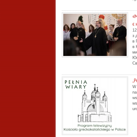
«М
є 
12
з 
в 
в 
ми
Ющ
Св
„P
W 
na
ws
ws
ur