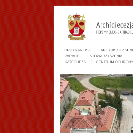
Archidiecez
ПЕРЕМИСЬКО-ВАРШАВСЬК
Menu
Skip to content
ORDYNARIUSZ
ARCYBISKUP SEN
PARAFIE
STOWARZYSZENIA
KATECHEZA
CENTRUM OCHRONY