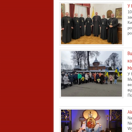
У 
10
за
Ки
ро
ро
Вш
ко
Мл
У 
Ми
ве
ві
По
Ak
Na
Ni
Wy