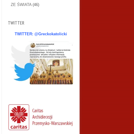
ZE ŚWIATA
(46)
TWITTER
TWITTER: @Greckokatolicki