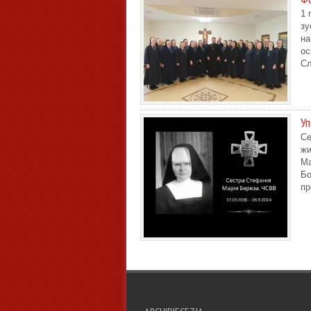
1 
зу
на
ос
Сл
Уп
Cе
жи
Ма
Бо
пр