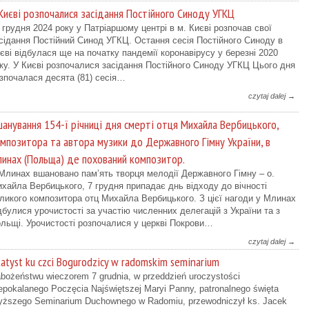
Києві розпочалися засідання Постійного Синоду УГКЦ
 грудня 2024 року у Патріаршому центрі в м. Києві розпочав свої
сідання Постійний Синод УГКЦ. Остання сесія Постійного Синоду в
єві відбулася ще на початку пандемії коронавірусу у березні 2020
ку. У Києві розпочалися засідання Постійного Синоду УГКЦ Цього дня
зпочалася десята (81) сесія…
czytaj dalej →
анування 154-ї річниці дня смерті отця Михайла Вербицького,
мпозитора та автора музики до Державного Гімну України, в
инах (Польща) де похований композитор.
Млинах вшановано пам’ять творця мелодії Державного Гімну – о.
хайла Вербицького, 7 грудня припадає днь відходу до вічності
ликого композитора отц Михайла Вербицького. З цієї нагоди у Млинах
дбулися урочистості за участію численних делегацій з України та з
льщі. Урочистості розпочалися у церкві Покрови…
czytaj dalej →
atyst ku czci Bogurodzicy w radomskim seminarium
bożeństwu wieczorem 7 grudnia, w przeddzień uroczystości
epokalanego Poczęcia Najświętszej Maryi Panny, patronalnego święta
ższego Seminarium Duchownego w Radomiu, przewodniczył ks. Jacek