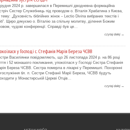
грудня 2024 р. завершилася в Перемишлі дводневна формаційна
стріч Сестер Служебниць під проводом о. Віталія Храбатина з Києва,
 тему: „Духовність біблійних жінок – Lectio Divina вибраних текстів і
іб”. Щиро дякуємо о. Віталію за спільну молитву, ділення Божим
овом, чудові конференції. Справді був це…
czytaj dalej →
окоїлася у Господі с. Стефанія Марія Береза ЧСВВ
стри Василіянки повідомляють, що 26 листопада 2024 р. на 86 році
ття і 52 монашого покликання, упокоїлася у Господі Сестра Стефанія
рія Береза ЧСВВ. Сестра померла в лікарні у Перемишлі. Похоронні
гослужіння бл. п. Сестри Стефанії Марії Береза, ЧСВВ будуть
оходити у Монастирській Церкві Отців…
czytaj dalej →