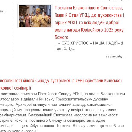
Послання Блаженнішого Святослава,
lej →
Глави й Отця УГКЦ, до духовенства і
вірних УГКЦ та всіх людей доброї
волі з нагоди Ювілейного 2025 року
Божого
«ІСУС ХРИСТОС – НАША НАДІЯ» (І
Тим. 1, 1)…
czytaj dalej →
ископи Постійного Синоду зустрілися із семінаристами Київської
ховної семінарії
 листопада єпископи Постійного Синоду УГКЦ на чолі з Блаженнішим
ятославом відвідали Київську Трьохсвятительську духовну
мінарію. Архиєреї оглянули навчальний заклад, ознайомилися
формаційним процесом, взяли участь у вечірні та поспілкувалися
 семінаристами. Блаженніший Святослав наголосив на важливості
стрічі єпископів Постійного Синоду із семінаристами, адже
емінарія — це майбутнє нашої Церкви». Він зауважив, що «особливо
иємно було сьогодні…