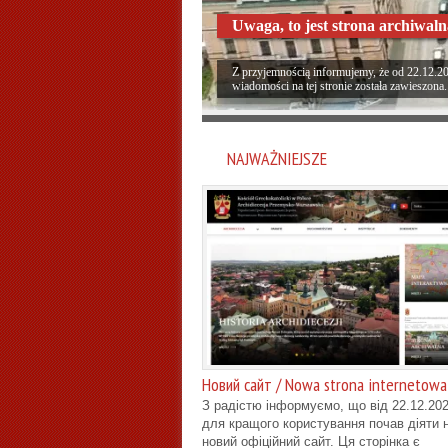
Uwaga, to jest strona archiwal
Z przyjemnością informujemy, że od 22.12.202
wiadomości na tej stronie została zawieszona.
NAJWAŻNIEJSZE
Новий сайт / Nowa strona internetowa
З радістю інформуємо, що від 22.12.202
для кращого користування почав діяти 
новий офіційний сайт. Ця сторінка є