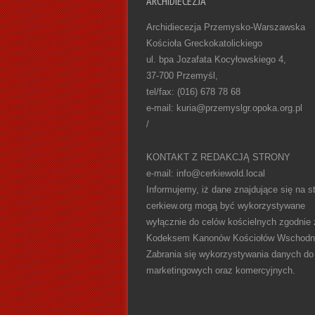
ARCHIDIECEZJA
Archidiecezja Przemysko-Warszawska
Kościoła Greckokatolickiego
ul. bpa Jozafata Kocyłowskiego 4,
37-700 Przemyśl,
tel/fax: (016) 678 78 68
e-mail: kuria@przemyslgr.opoka.org.pl
/
KONTAKT Z REDAKCJĄ STRONY
e-mail: info@cerkiewold.local
Informujemy, iż dane znajdujące się na st
cerkiew.org mogą być wykorzystywane
wyłącznie do celów kościelnych zgodnie 
Kodeksem Kanonów Kościołów Wschodn
Zabrania się wykorzystywania danych do
marketingowych oraz komercyjnych.