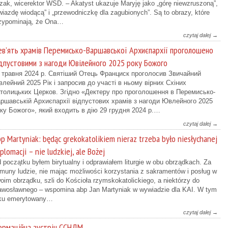
zak, wicerektor WSD. – Akatyst ukazuje Maryję jako „górę niewzruszoną”,
wiazdę wiodącą” i „przewodniczkę dla zagubionych”. Są to obrazy, które
zypominają, że Ona…
czytaj dalej →
в’ять храмів Перемисько-Варшавської Архиєпархії проголошено
дпустовими з нагоди Ювілейного 2025 року Божого
 травня 2024 р. Святіший Отець Франциск проголосив Звичайний
лейний 2025 Рік і запросив до участі в ньому вірних Схіних
толицьких Церков. Згідно «Дектеру про проголошення в Перемисько-
ршавській Архиєпархії відпустових храмів з нагоди Ювлейного 2025
ку Божого», який входить в дію 29 грудня 2024 р.…
czytaj dalej →
p Martyniak: będąc grekokatolikiem nieraz trzeba było niesłychanej
plomacji – nie ludzkiej, ale Bożej
 początku byłem birytualny i odprawiałem liturgie w obu obrządkach. Za
muny ludzie, nie mając możliwości korzystania z sakramentów i posług w
oim obrządku, szli do Kościoła rzymskokatolickiego, a niektórzy do
awosławnego – wspomina abp Jan Martyniak w wywiadzie dla KAI. W tym
ku emerytowany…
czytaj dalej →
рмаційна зустріч ССНДМ