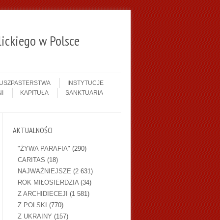
ickiego w Polsce
DUSZPASTERSTWA
INSTYTUCJE
I
KAPITUŁA
SANKTUARIA
AKTUALNOŚCI
"ŻYWA PARAFIA"
(290)
CARITAS
(18)
NAJWAŻNIEJSZE
(2 631)
ROK MIŁOSIERDZIA
(34)
Z ARCHIDIECEJI
(1 581)
Z POLSKI
(770)
Z UKRAINY
(157)