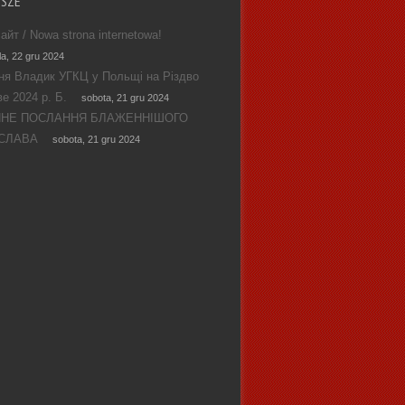
WSZE
айт / Nowa strona internetowa!
la, 22 gru 2024
ня Владик УГКЦ у Польщі на Різдво
е 2024 р. Б.
sobota, 21 gru 2024
ЯНЕ ПОСЛАННЯ БЛАЖЕННІШОГО
СЛАВА
sobota, 21 gru 2024