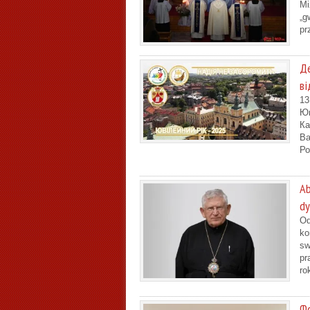
Mi
„g
pr
Де
ві
13
Юв
Ка
Ва
Ро
Ab
dy
Od
ko
sw
pr
ro
Фо