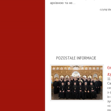
архівною та не…
czytaj da
POZOSTAŁE INFORMACJE
Єп
ду
11
Св
се
з 
із
зу
«с
пр