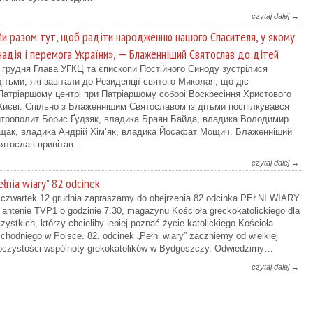
czytaj dalej →
и разом тут, щоб радіти народженню нашого Спасителя, у якому
надія і перемога України», — Блаженніший Святослав до дітей
 грудня Глава УГКЦ та єпископи Постійного Синоду зустрілися
дітьми, які завітали до Резиденції святого Миколая, що діє
Патріаршому центрі при Патріаршому соборі Воскресіння Христового
Києві. Спільно з Блаженнішим Святославом із дітьми поспілкувався
трополит Борис Ґудзяк, владика Браян Байда, владика Володимир
ак, владика Андрій Хім’як, владика Йосафат Мощич. Блаженніший
ятослав привітав…
czytaj dalej →
ełnia wiary” 82 odcinek
czwartek 12 grudnia zapraszamy do obejrzenia 82 odcinka PEŁNI WIARY
 antenie TVP1 o godzinie 7.30, magazynu Kościoła greckokatolickiego dla
zystkich, którzy chcieliby lepiej poznać życie katolickiego Kościoła
chodniego w Polsce. 82. odcinek „Pełni wiary” zaczniemy od wielkiej
oczystości wspólnoty grekokatolików w Bydgoszczy. Odwiedzimy…
czytaj dalej →