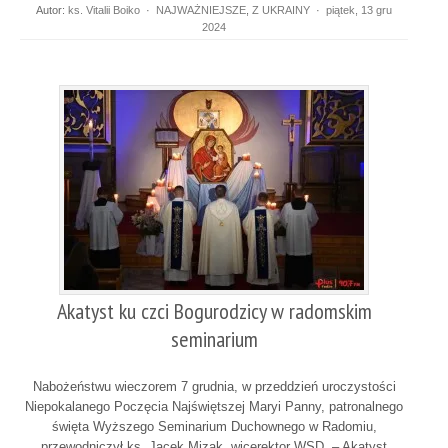
Autor:
ks. Vitalii Boiko
·
NAJWAŻNIEJSZE
,
Z UKRAINY
·
piątek, 13 gru
2024
Akatyst ku czci Bogurodzicy w radomskim
seminarium
Nabożeństwu wieczorem 7 grudnia, w przeddzień uroczystości
Niepokalanego Poczęcia Najświętszej Maryi Panny, patronalnego
święta Wyższego Seminarium Duchownego w Radomiu,
przewodniczył ks. Jacek Mizak, wicerektor WSD. – Akatyst