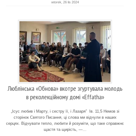
wtorek, 26 lis 2024
Люблінська «Обнова» вкотре згуртувала молодь
в реколекційному домі «Effatha»
„Ісус любив і Марту, і сестру її, і Лазаря” Ів. 11,5 Немов зі
сторінок Святого Писання, ці слова ми відчули в наших
серцях. Відчувати тепло, любити й розуміти, що таке справжнє
щастя та щирість, —…