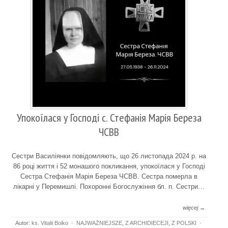
Упокоїлася у Господі с. Стефанія Марія Береза
ЧСВВ
Cестри Василіянки повідомляють, що 26 листопада 2024 р. на
86 році життя і 52 монашого покликання, упокоїлася у Господі
Сестра Стефанія Марія Береза ЧСВВ. Сестра померла в
лікарні у Перемишлі. Похоронні Богослужіння бл. п. Сестри…
więcej →
Autor:
ks. Vitalii Boiko
·
NAJWAŻNIEJSZE
,
Z ARCHIDIECEJI
,
Z POLSKI
·