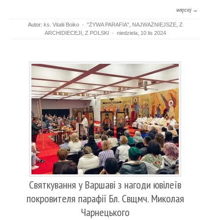
więcej →
Autor:
ks. Vitalii Boiko
·
"ŻYWA PARAFIA"
,
NAJWAŻNIEJSZE
,
Z
ARCHIDIECEJI
,
Z POLSKI
·
niedziela, 10 lis 2024
Святкування у Варшаві з нагоди ювілеїв
покровителя парафії Бл. Свщмч. Миколая
Чарнецького