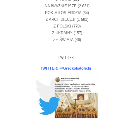
NAJWAŻNIEJSZE
(2 631)
ROK MIŁOSIERDZIA
(34)
Z ARCHIDIECEJI
(1 581)
Z POLSKI
(770)
Z UKRAINY
(157)
ZE ŚWIATA
(46)
TWITTER
TWITTER: @Greckokatolicki