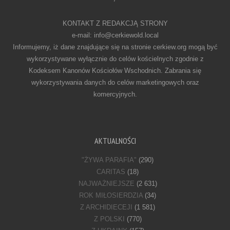
KONTAKT Z REDAKCJĄ STRONY
e-mail: info@cerkiewold.local
Informujemy, iż dane znajdujące się na stronie cerkiew.org mogą być
wykorzystywane wyłącznie do celów kościelnych zgodnie z
Kodeksem Kanonów Kościołów Wschodnich. Zabrania się
wykorzystywania danych do celów marketingowych oraz
komercyjnych.
AKTUALNOŚCI
"ŻYWA PARAFIA"
(290)
CARITAS
(18)
NAJWAŻNIEJSZE
(2 631)
ROK MIŁOSIERDZIA
(34)
Z ARCHIDIECEJI
(1 581)
Z POLSKI
(770)