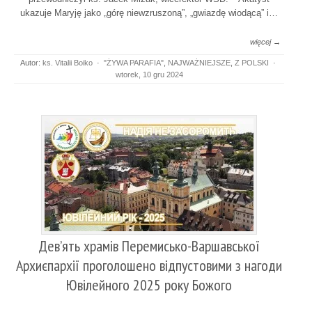
ukazuje Maryję jako „górę niewzruszoną”, „gwiazdę wiodącą” i…
więcej →
Autor:
ks. Vitalii Boiko
·
"ŻYWA PARAFIA"
,
NAJWAŻNIEJSZE
,
Z POLSKI
·
wtorek, 10 gru 2024
Дев’ять храмів Перемисько-Варшавської
Архиєпархії проголошено відпустовими з нагоди
Ювілейного 2025 року Божого