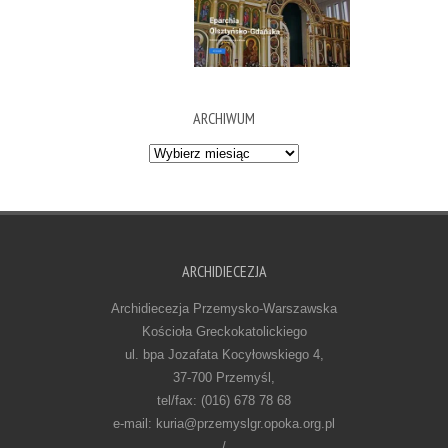
ARCHIWUM
Archiwum
ARCHIDIECEZJA
Archidiecezja Przemysko-Warszawska
Kościoła Greckokatolickiego
ul. bpa Jozafata Kocyłowskiego 4,
37-700 Przemyśl,
tel/fax: (016) 678 78 68
e-mail: kuria@przemyslgr.opoka.org.pl
/