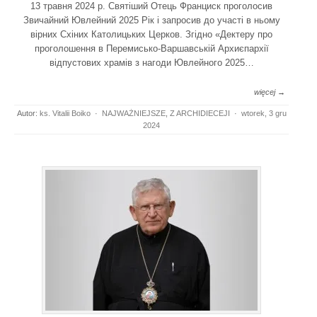
13 травня 2024 р. Святіший Отець Франциск проголосив
Звичайний Ювлейний 2025 Рік і запросив до участі в ньому
вірних Схіних Католицьких Церков. Згідно «Дектеру про
проголошення в Перемисько-Варшавській Архиєпархії
відпустових храмів з нагоди Ювлейного 2025…
więcej →
Autor:
ks. Vitalii Boiko
·
NAJWAŻNIEJSZE
,
Z ARCHIDIECEJI
·
wtorek, 3 gru
2024