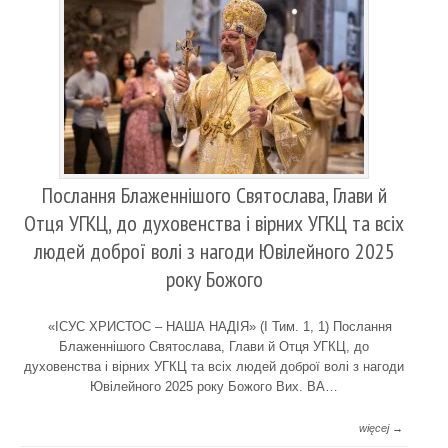
Послання Блаженнішого Святослава, Глави й
Отця УГКЦ, до духовенства і вірних УГКЦ та всіх
людей доброї волі з нагоди Ювілейного 2025
року Божого
«ІСУС ХРИСТОС – НАША НАДІЯ» (І Тим. 1, 1) Послання
Блаженнішого Святослава, Глави й Отця УГКЦ, до
духовенства і вірних УГКЦ та всіх людей доброї волі з нагоди
Ювілейного 2025 року Божого Вих. ВА…
więcej →