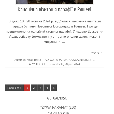
Канонічна візитація парафії в Ряшеві
В днях 18 і 20 жовтня 2024 р. відбулася канонічна візитація
парафії Успіння Пресвятої Богородиці в Ряшеві. Про це
повідомлено на офіційній сторінці парафії. У неділю 20 жовтня
Архиєрейську Божественну Літургію очолив архиєпископ і
митрополит…
więcej →
Autor:
ks. Vitalii Boiko
·
"ŻYWA PARAFIA"
,
NAJWAŻNIEJSZE
,
Z
ARCHIDIECEJI
·
niedziela, 20 paź 2024
Page 1 of 5
1
2
3
4
5
AKTUALNOŚCI
"ŻYWA PARAFIA"
(290)
CARITAS
(18)