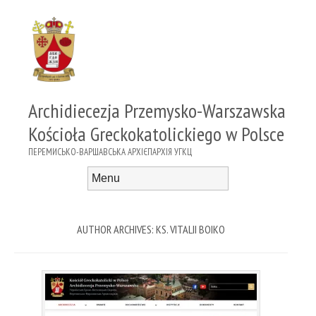
Archidiecezja Przemysko-Warszawska
Kościoła Greckokatolickiego w Polsce
ПЕРЕМИСЬКО-ВАРШАВСЬКА АРХІЄПАРХІЯ УГКЦ
Menu
Skip to content
AUTHOR ARCHIVES:
KS. VITALII BOIKO