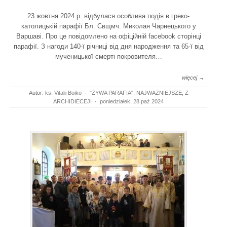
23 жовтня 2024 р. відбулася особлива подія в греко-
католицькій парафії Бл. Свщмч. Миколая Чарнецького у
Варшаві. Про це повідомлено на офіційній facebook сторінці
парафії. З нагоди 140-ї річниці від дня народження та 65-ї від
мученицької смерті покровителя…
więcej →
Autor:
ks. Vitalii Boiko
·
"ŻYWA PARAFIA"
,
NAJWAŻNIEJSZE
,
Z
ARCHIDIECEJI
·
poniedziałek, 28 paź 2024