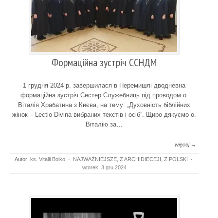
Формаційна зустріч ССНДМ
1 грудня 2024 р. завершилася в Перемишлі дводневна
формаційна зустріч Сестер Служебниць під проводом о.
Віталія Храбатина з Києва, на тему: „Духовність біблійних
жінок – Lectio Divina вибраних текстів і осіб”. Щиро дякуємо о.
Віталію за…
więcej →
Autor:
ks. Vitalii Boiko
·
NAJWAŻNIEJSZE
,
Z ARCHIDIECEJI
,
Z POLSKI
·
wtorek, 3 gru 2024