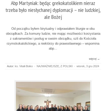
Abp Martyniak: będąc grekokatolikiem nieraz
trzeba było niesłychanej dyplomacji – nie ludzkiej,
ale Bożej
Od początku byłem birytualny i odprawiałem liturgie w obu
obrządkach. Za komuny ludzie, nie mając możliwości korzystania
z sakramentów i posług w swoim obrządku, szli do Kościoła
rzymskokatolickiego, a niektórzy do prawosławnego – wspomina
abp…
więcej →
Autor:
ks. Vitalii Boiko
·
NAJWAŻNIEJSZE
,
Z POLSKI
·
wtorek, 3 gru 2024