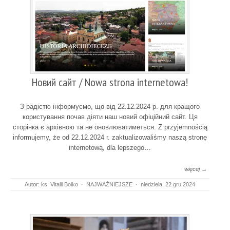
Новий сайт / Nowa strona internetowa!
З радістю інформуємо, що від 22.12.2024 р. для кращого
користування почав діяти наш новий офіційний сайт. Ця
сторінка є архівною та не оновлюватиметься. Z przyjemnością
informujemy, że od 22.12.2024 r. zaktualizowaliśmy naszą stronę
internetową, dla lepszego…
więcej →
Autor:
ks. Vitalii Boiko
·
NAJWAŻNIEJSZE
·
niedziela, 22 gru 2024