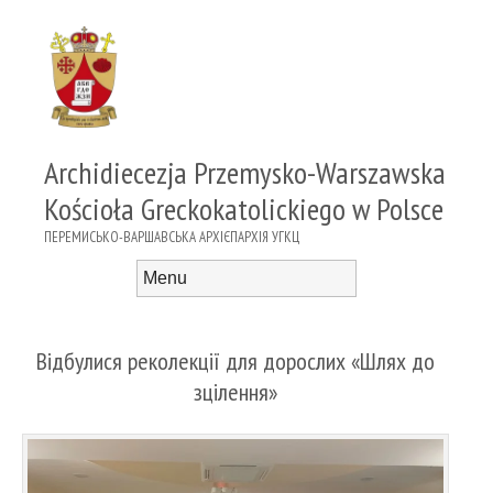
Archidiecezja Przemysko-Warszawska
Kościoła Greckokatolickiego w Polsce
ПЕРЕМИСЬКО-ВАРШАВСЬКА АРХІЄПАРХІЯ УГКЦ
Menu
Skip to content
Відбулися реколекції для дорослих «Шлях до
зцілення»