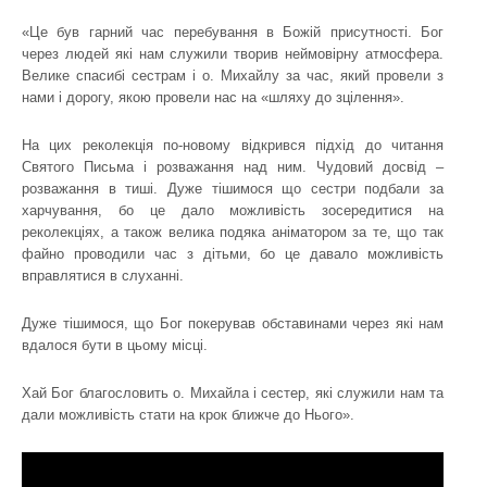
«Це був гарний час перебування в Божій присутності. Бог
через людей які нам служили творив неймовірну атмосфера.
Велике спасибі сестрам і о. Михайлу за час, який провели з
нами і дорогу, якою провели нас на «шляху до зцілення».
На цих реколекція по-новому відкрився підхід до читання
Святого Письма і розважання над ним. Чудовий досвід –
розважання в тиші. Дуже тішимося що сестри подбали за
харчування, бо це дало можливість зосередитися на
реколекціях, а також велика подяка аніматором за те, що так
файно проводили час з дітьми, бо це давало можливість
вправлятися в слуханні.
Дуже тішимося, що Бог покерував обставинами через які нам
вдалося бути в цьому місці.
Хай Бог благословить о. Михайла і сестер, які служили нам та
дали можливість стати на крок ближче до Нього».