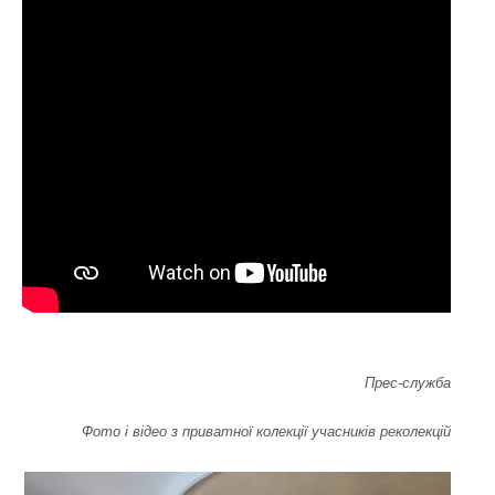
Прес-служба
Фото і відео з приватної колекції учасників реколекцій