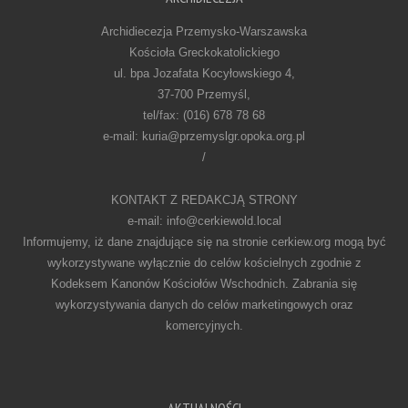
Archidiecezja Przemysko-Warszawska
Kościoła Greckokatolickiego
ul. bpa Jozafata Kocyłowskiego 4,
37-700 Przemyśl,
tel/fax: (016) 678 78 68
e-mail: kuria@przemyslgr.opoka.org.pl
/
KONTAKT Z REDAKCJĄ STRONY
e-mail: info@cerkiewold.local
Informujemy, iż dane znajdujące się na stronie cerkiew.org mogą być
wykorzystywane wyłącznie do celów kościelnych zgodnie z
Kodeksem Kanonów Kościołów Wschodnich. Zabrania się
wykorzystywania danych do celów marketingowych oraz
komercyjnych.
AKTUALNOŚCI