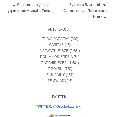
Post navigation
←
Літні реколекції для
Зустріч з Блаженнішим
української молоді в Польщі
Святославом | Презентація
Книги
→
AKTUALNOŚCI
"ŻYWA PARAFIA"
(290)
CARITAS
(18)
NAJWAŻNIEJSZE
(2 631)
ROK MIŁOSIERDZIA
(34)
Z ARCHIDIECEJI
(1 581)
Z POLSKI
(770)
Z UKRAINY
(157)
ZE ŚWIATA
(46)
TWITTER
TWITTER: @Greckokatolicki