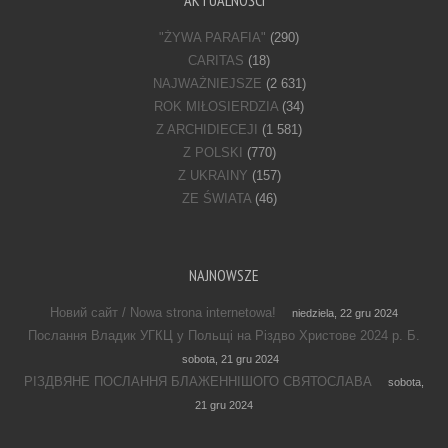
"ŻYWA PARAFIA"
(290)
CARITAS
(18)
NAJWAŻNIEJSZE
(2 631)
ROK MIŁOSIERDZIA
(34)
Z ARCHIDIECEJI
(1 581)
Z POLSKI
(770)
Z UKRAINY
(157)
ZE ŚWIATA
(46)
NAJNOWSZE
Новий сайт / Nowa strona internetowa!
niedziela, 22 gru 2024
Послання Владик УГКЦ у Польщі на Різдво Христове 2024 р. Б.
sobota, 21 gru 2024
РІЗДВЯНЕ ПОСЛАННЯ БЛАЖЕННІШОГО СВЯТОСЛАВА
sobota,
21 gru 2024