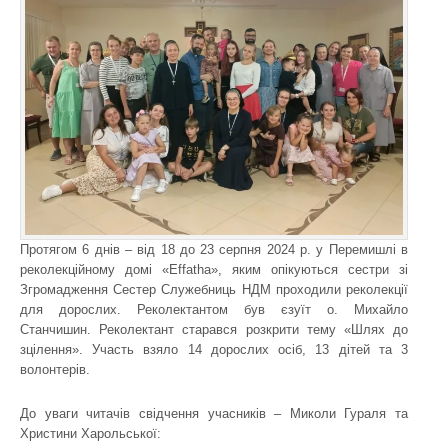
Протягом 6 днів – від 18 до 23 серпня 2024 р. у Перемишлі в
реколекційному домі «Effatha», яким опікуються сестри зі
Згромадження Сестер Служебниць НДМ проходили реколекції
для дорослих. Реколектантом був єзуїт о. Михайло
Станчишин. Реколектант старався розкрити тему «Шлях до
зцілення». Участь взяло 14 дорослих осіб, 13 дітей та 3
волонтерів.
До уваги читачів свідчення учасників – Миколи Гураля та
Христини Харольської: