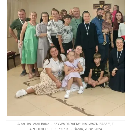
Autor:
ks. Vitalii Boiko
·
"ŻYWA PARAFIA"
,
NAJWAŻNIEJSZE
,
Z
ARCHIDIECEJI
,
Z POLSKI
·
środa, 28 sie 2024