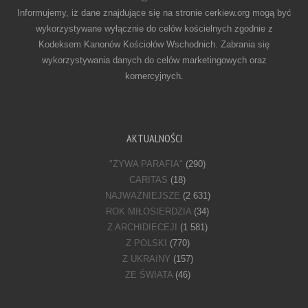
Informujemy, iż dane znajdujące się na stronie cerkiew.org mogą być
wykorzystywane wyłącznie do celów kościelnych zgodnie z
Kodeksem Kanonów Kościołów Wschodnich. Zabrania się
wykorzystywania danych do celów marketingowych oraz
komercyjnych.
AKTUALNOŚCI
"ŻYWA PARAFIA"
(290)
CARITAS
(18)
NAJWAŻNIEJSZE
(2 631)
ROK MIŁOSIERDZIA
(34)
Z ARCHIDIECEJI
(1 581)
Z POLSKI
(770)
Z UKRAINY
(157)
ZE ŚWIATA
(46)