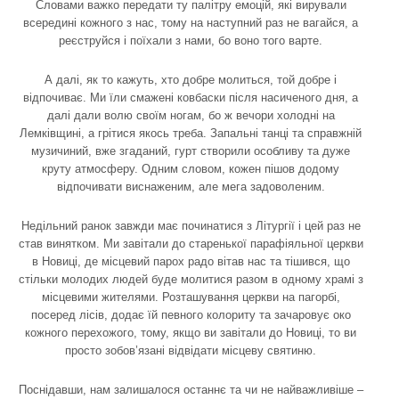
Словами важко передати ту палітру емоцій, які вирували
всередині кожного з нас, тому на наступний раз не вагайся, а
реєструйся і поїхали з нами, бо воно того варте.
А далі, як то кажуть, хто добре молиться, той добре і
відпочиває. Ми їли смажені ковбаски після насиченого дня, а
далі дали волю своїм ногам, бо ж вечори холодні на
Лемківщині, а грітися якось треба. Запальні танці та справжній
музичиний, вже згаданий, гурт створили особливу та дуже
круту атмосферу. Одним словом, кожен пішов додому
відпочивати виснаженим, але мега задоволеним.
Недільний ранок завжди має починатися з Літургії і цей раз не
став винятком. Ми завітали до старенької парафіяльної церкви
в Новиці, де місцевий парох радо вітав нас та тішився, що
стільки молодих людей буде молитися разом в одному храмі з
місцевими жителями. Розташування церкви на пагорбі,
посеред лісів, додає їй певного колориту та зачаровує око
кожного перехожого, тому, якщо ви завітали до Новиці, то ви
просто зобов’язані відвідати місцеву святиню.
Поснідавши, нам залишалося останнє та чи не найважливіше –