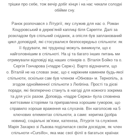
трішки про себе, тож вечір добіг кінця і на нас чекали солодкі
обійми сну.
Ранок розпочався з Літургії, яку служив для нас о. Роман
Коцуровський в дерев’яній каплиці біля Сарепти. Далі за
розкладом був спільний сніданок, а опісля був запланований
цикл доповідей, які стосувалися безпосередньо спільноти: як
її будувати, які труднощі можуть виникнути, що є
найголовнішим в спільноті. На ці та багато інших питань ми
отримували відповіді від наших спікерів о. Віталія Бойко та о.
Сергія Гончарова («падре Серж»). Варто відзначити, що
о. Віталій не на словах знає, що є наріжним каменем будь-якої
спільноти, оскільки сам був членом «Обнова» м. Тернопіль, а
згодом однойменної спільноти з Любліна. Прості та дієві
поради, які безперечно стануть в нагоді для кожного зокрема
та для усіх разом. Доповідь «падре Сержа» була сповнена
життєвими історіями та приправлена хорошим гумором, що
справило хороше враження на слухачів. Він наголосив на 5
ключових елементах спільноти, а саме: керигма (добра
новина), соціальні зв’язки, катехеза, Літургія та служіння.
Марія Захарко зі Львова поділилася своїм досвідом, як член
спільноти «Cursillo», яка має свої філії в багатьох країнах