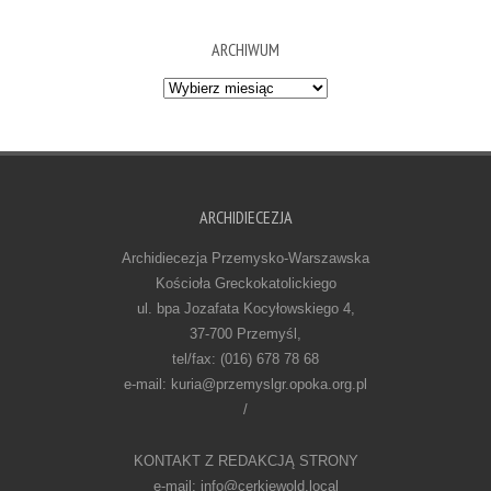
ARCHIWUM
Archiwum
ARCHIDIECEZJA
Archidiecezja Przemysko-Warszawska
Kościoła Greckokatolickiego
ul. bpa Jozafata Kocyłowskiego 4,
37-700 Przemyśl,
tel/fax: (016) 678 78 68
e-mail: kuria@przemyslgr.opoka.org.pl
/
KONTAKT Z REDAKCJĄ STRONY
e-mail: info@cerkiewold.local