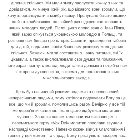
ділення спільнот. Ми мали змогу заслухати кожну з них та
довідатися, як минув їхній рік, що цікавого вони зробили, що
хочуть організувати в майбутньому. Пролунало багато цікавих
ідей та «лайфхаків», що зайвий раз підкреслює творчість
наших молодих людей. Після цього слово взяв о. Іван Піпка,
який зараз опікується українською молоддю в Польщі, та
розповів нам більше про історію Сарепти, проведення таборів
для дітей, поділився своїм баченням розвитку молодіжних
спільнот. Бажаючі могли поставити о. Івану питання, які їх
цікавили, а також висловлювали свої думки та побажання,
чого зараз прагнуть молоді люди та яка допомога потрібна нам
зі сторони духовенства, зокрема для організації різних
міжспільнотових заходів.
День був насичений різними подіями та переповнений
непересічними людьми, тому хотілося подякувати Богу за це
все, що ми й зробили, помолившись разом Вечірню у все тій
же дерев’яній капличці. Після цього відбулися молитовні
чування. Завдяки нашим талановитим виконавцям з
перемиського гурту «Vox Dei» молитви прослави звучали
насправді божественно. Напевно кожен відчув благоговіння і
трепет у цей момент та спраді Божу пристуність посеред нас.