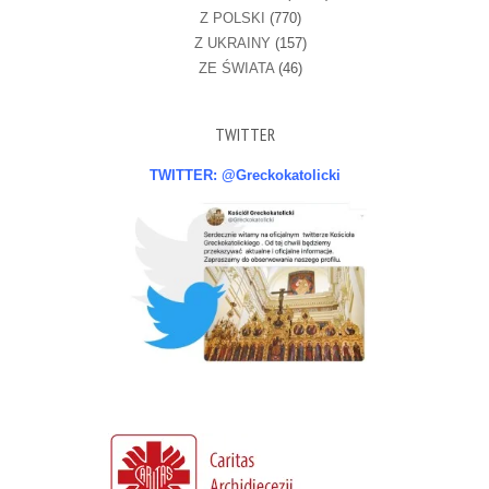
Z POLSKI
(770)
Z UKRAINY
(157)
ZE ŚWIATA
(46)
TWITTER
TWITTER: @Greckokatolicki