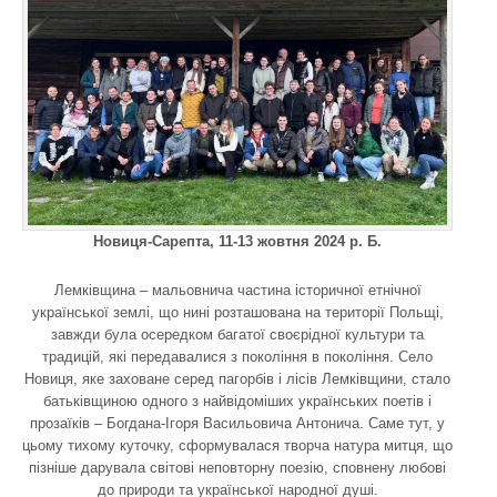
Новиця-Сарепта, 11-13 жовтня 2024 р. Б.
Лемківщина – мальовнича частина історичної етнічної
української землі, що нині розташована на території Польщі,
завжди була осередком багатої своєрідної культури та
традицій, які передавалися з покоління в покоління. Село
Новиця, яке заховане серед пагорбів і лісів Лемківщини, стало
батьківщиною одного з найвідоміших українських поетів і
прозаїків – Богдана-Ігоря Васильовича Антонича. Саме тут, у
цьому тихому куточку, сформувалася творча натура митця, що
пізніше дарувала світові неповторну поезію, сповнену любові
до природи та української народної душі.