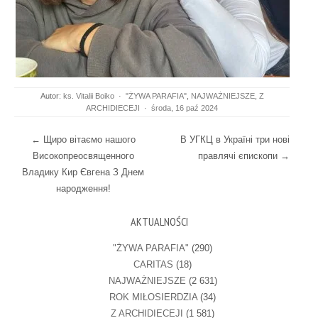
Autor:
ks. Vitalii Boiko
·
"ŻYWA PARAFIA"
,
NAJWAŻNIEJSZE
,
Z
ARCHIDIECEJI
·
środa, 16 paź 2024
Post navigation
←
Щиро вітаємо нашого
В УГКЦ в Україні три нові
Високопреосвященного
правлячі єпископи
→
Владику Кир Євгена З Днем
народження!
AKTUALNOŚCI
"ŻYWA PARAFIA"
(290)
CARITAS
(18)
NAJWAŻNIEJSZE
(2 631)
ROK MIŁOSIERDZIA
(34)
Z ARCHIDIECEJI
(1 581)