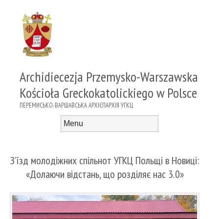
Archidiecezja Przemysko-Warszawska
Kościoła Greckokatolickiego w Polsce
ПЕРЕМИСЬКО-ВАРШАВСЬКА АРХІЄПАРХІЯ УГКЦ
Menu
Skip to content
З’їзд молодіжних спільнот УГКЦ Польщі в Новиці:
«Долаючи відстань, що розділяє нас 3.0»