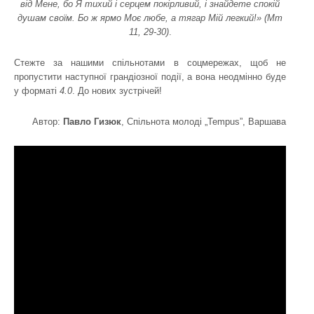
від Мене, бо Я тихий і серцем покірливий, і знайдете спокій
душам своїм. Бо ж ярмо Моє любе, а тягар Мій легкий!» (Мт
11, 29-30)
.
Стежте за нашими спільнотами в соцмережах, щоб не
пропустити наступної грандіозної події, а вона неодмінно буде
у форматі
4.0
. До нових зустрічей!
Автор:
Павло Гизюк
, Спільнота молоді „Tempus”, Варшава