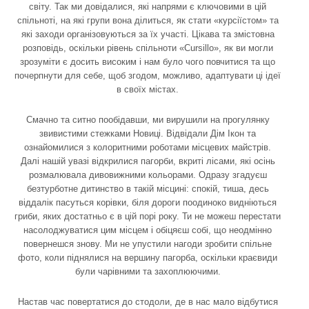
світу. Так ми довідалися, які напрями є ключовими в цій
спільноті, на які групи вона ділиться, як стати «курсіїстом» та
які заходи організовуються за їх участі. Цікава та змістовна
розповідь, оскільки рівень спільноти «Cursillo», як ви могли
зрозуміти є досить високим і нам було чого повчитися та що
почерпнути для себе, щоб згодом, можливо, адаптувати ці ідеї
в своїх містах.
Смачно та ситно пообідавши, ми вирушили на прогулянку
звивистими стежками Новиці. Відвідали Дім Ікон та
ознайомилися з колоритними роботами місцевих майстрів.
Далі нашій увазі відкрилися пагорби, вкриті лісами, які осінь
розмалювала дивовижними кольорами. Одразу згадуєш
безтурботне дитинство в такій місцині: спокій, тиша, десь
віддалік пасуться корівки, біля дороги поодиноко видніються
гриби, яких достатньо є в цій порі року. Ти не можеш перестати
насолоджуватися цим місцем і обіцяєш собі, що неодмінно
повернешся знову. Ми не упустили нагоди зробити спільне
фото, коли піднялися на вершину пагорба, оскільки краєвиди
були чарівними та захоплюючими.
Настав час повертатися до стодоли, де в нас мало відбутися