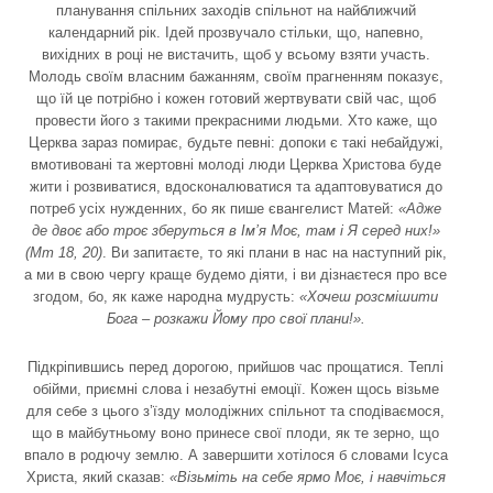
планування спільних заходів спільнот на найближчий
календарний рік. Ідей прозвучало стільки, що, напевно,
вихідних в році не вистачить, щоб у всьому взяти участь.
Молодь своїм власним бажанням, своїм прагненням показує,
що їй це потрібно і кожен готовий жертвувати свій час, щоб
провести його з такими прекрасними людьми. Хто каже, що
Церква зараз помирає, будьте певні: допоки є такі небайдужі,
вмотивовані та жертовні молоді люди Церква Христова буде
жити і розвиватися, вдосконалюватися та адаптовуватися до
потреб усіх нужденних, бо як пише євангелист Матей:
«Адже
де двоє або троє зберуться в Ім’я Моє, там і Я серед них!»
(Мт 18, 20)
. Ви запитаєте, то які плани в нас на наступний рік,
а ми в свою чергу краще будемо діяти, і ви дізнаєтеся про все
згодом, бо, як каже народна мудрусть:
«Хочеш розсмішити
Бога – розкажи Йому про свої плани!».
Підкріпившись перед дорогою, прийшов час прощатися. Теплі
обійми, приємні слова і незабутні емоції. Кожен щось візьме
для себе з цього з’їзду молодіжних спільнот та сподіваємося,
що в майбутньому воно принесе свої плоди, як те зерно, що
впало в родючу землю. А завершити хотілося б словами Ісуса
Христа, який сказав:
«Візьміть на себе ярмо Моє, і навчіться