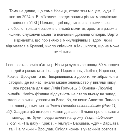
Тому не дивно, що саме Новиця, стала тим місцем, куди 11
жовтня 2024 р. Б. з’їхалися представники різних молодіжних
спільнот УГКЦ Польщі, щоб поділитися з іншими своєю
любов’ю, тривати разом в спільній молитві, зростати разом з
іншими, слухаючи цікаві та повчальні доповіді спікерів. Варто
відзначити, що порівняно з минулорічним з’їздом, який
відбувався в Кракові, число спільнот збільшилося, що не може
не тішити.
І ось настав вечір п’ятниці. Новиця зустрічає понад 50 молодих
людей з різних міст Польщі: Перемишль, Люблін, Варшава,
Краків, Вроцлав та ін. Підкріпившись з дороги, ми зібралися в
стодолі, де на нас чекало цікаве знайомство у вигляді квізу,
яке провела для нас Лілія Голубець («Обнова» Люблін)
онлайн. Навіть фізична відсутність не стала цьому на заваді,
головне вірити і уповати на Бога, бо, як пише Апостол Павло в
посланні до римлян:
«Шляхи Господні неісповідимі» (Рим 11,
33)
. Завдяки цій вікторині кожен дізнався більше про спільноти
молоді, які були представлені на цьому з’їзді: «Обнова»
Люблін, «На даху» Краків, «Темпус» Варшава, «Дім» Варшава
та «На глибині» Вроцлав. Опісля кожен з учасників розповів