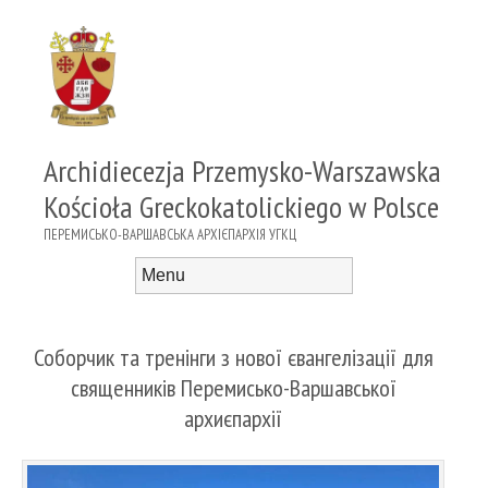
Archidiecezja Przemysko-Warszawska
Kościoła Greckokatolickiego w Polsce
ПЕРЕМИСЬКО-ВАРШАВСЬКА АРХІЄПАРХІЯ УГКЦ
Menu
Skip to content
Соборчик та тренінги з нової євангелізації для
священників Перемисько-Варшавської
архиєпархії