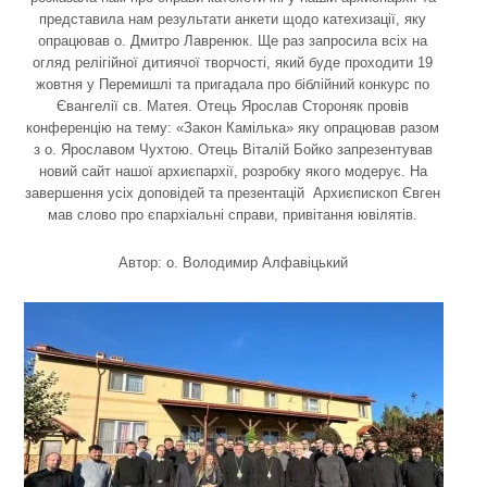
представила нам результати анкети щодо катехизації, яку
опрацював о. Дмитро Лавренюк. Ще раз запросила всіх на
огляд релігійної дитиячої творчості, який буде проходити 19
жовтня у Перемишлі та пригадала про біблійний конкурс по
Євангелії св. Матея. Отець Ярослав Стороняк провів
конференцію на тему: «Закон Камілька» яку опрацював разом
з о. Ярославом Чухтою. Отець Віталій Бойко запрезентував
новий сайт нашої архиєпархії, розробку якого модерує. На
завершення усіх доповідей та презентацій Архиєпископ Євген
мав слово про єпархіальні справи, привітання ювілятів.
Автор: о. Володимир Алфавіцький