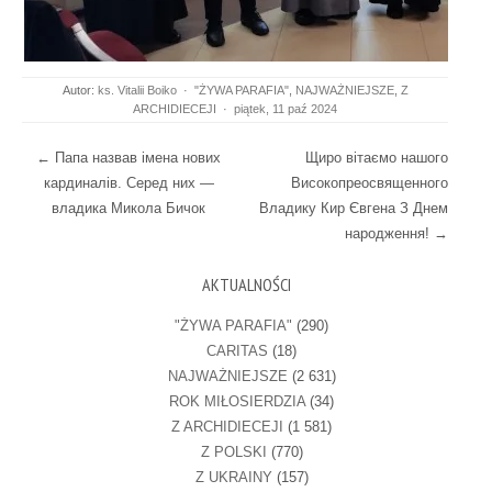
Autor:
ks. Vitalii Boiko
·
"ŻYWA PARAFIA"
,
NAJWAŻNIEJSZE
,
Z
ARCHIDIECEJI
·
piątek, 11 paź 2024
Post navigation
←
Папа назвав імена нових
Щиро вітаємо нашого
кардиналів. Серед них —
Високопреосвященного
владика Микола Бичок
Владику Кир Євгена З Днем
народження!
→
AKTUALNOŚCI
"ŻYWA PARAFIA"
(290)
CARITAS
(18)
NAJWAŻNIEJSZE
(2 631)
ROK MIŁOSIERDZIA
(34)
Z ARCHIDIECEJI
(1 581)
Z POLSKI
(770)
Z UKRAINY
(157)