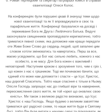
о. Роман Терлецький та секретар Патріаршої комісії в справах
євангелізації Олеся Колос.
На конференціях були порушені цікаві й значущі теми щодо
нової євангелізації та як її впроваджувати в своє та
парафіяльне життя. Конференції базувалися на досвіді і
переживанні Бога як Друга і Люблячого Батька. Ведучі
заохочували священників проповідувати керигматично, тобто
триматися певної схеми, яка допоможе нам краще передати
оте Живе Боже Слово до сердець людей, щоб запалені цим
словом хотіли змінюватись та навертатись. Перш за все,
маємо усвідомити, що Бог нас сильно любить, кожного з нас
особисто, а не масу. Для Бога кожен є важливий і
неповторний. Наступним кроком є зрозуміння того, чим є гріх і,
що кожен з нас є грішником. Тоді ми починаємо бачити, що
єдиний хто може нам допомогти і спасти – це Ісус Христос,
наш дорогий Спаситель. Тобто наше спасіння є тільки в Ньому.
Опісля Господь запрошує нас до глибшої віри та навернення,
переосмислення свого життя, як той «орел що оновлює свою
юність». Ми також з великою радістю визнаємо, що Ісус
Христос є наш Господь. Якщо будемо з великим завзяттям
триматися цієї радісної схеми, то наше життя буде в Святому
Дусі, тобто Він буде витати у нашому серці та підказувати, як