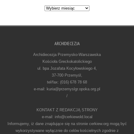
Archiwum
ARCHIDIECEZJA
Archidiecezja Przemysko-Warszawska
Kościoła Greckokatolickiego
ul. bpa Jozafata Kocyłowskiego 4,
37-700 Przemyśl,
tel/fax: (016) 678 78 68
e-mail: kuria@przemyslgr.opoka.org.pl
/
KONTAKT Z REDAKCJĄ STRONY
e-mail: info@cerkiewold.local
Informujemy, iż dane znajdujące się na stronie cerkiew.org mogą być
wykorzystywane wyłącznie do celów kościelnych zgodnie z