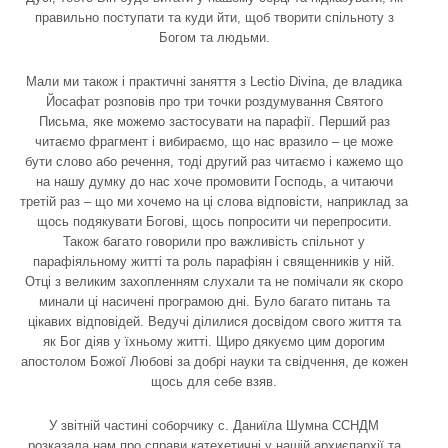
правильно поступати та куди йти, щоб творити спільноту з
Богом та людьми.
Мали ми також і практичні заняття з Lectio Divina, де владика
Йосафат розповів про три точки роздумування Святого
Письма, яке можемо застосувати на парафії. Перший раз
читаємо фрагмент і вибираємо, що нас вразило – це може
бути слово або речення, тоді другий раз читаємо і кажемо що
на нашу думку до нас хоче промовити Господь, а читаючи
третій раз – що ми хочемо на ці слова відповісти, наприклад за
щось подякувати Богові, щось попросити чи перепросити.
Також багато говорили про важливість спільнот у
парафіяльному житті та роль парафіян і священників у ній.
Отці з великим захопленням слухали та не помічали як скоро
минали ці насичені програмою дні. Було багато питань та
цікавих відповідей. Ведучі ділилися досвідом свого життя та
як Бог діяв у їхньому житті. Щиро дякуємо цим дорогим
апостолом Божої Любові за добрі науки та свідчення, де кожен
щось для себе взяв.
У звітній частині соборчику с. Даниїла Шумна ССНДМ
розказала нам про справи катехетичні у нашій архиєпархії та