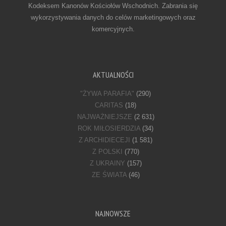
Kodeksem Kanonów Kościołów Wschodnich. Zabrania się
wykorzystywania danych do celów marketingowych oraz
komercyjnych.
AKTUALNOŚCI
"ŻYWA PARAFIA"
(290)
CARITAS
(18)
NAJWAŻNIEJSZE
(2 631)
ROK MIŁOSIERDZIA
(34)
Z ARCHIDIECEJI
(1 581)
Z POLSKI
(770)
Z UKRAINY
(157)
ZE ŚWIATA
(46)
NAJNOWSZE