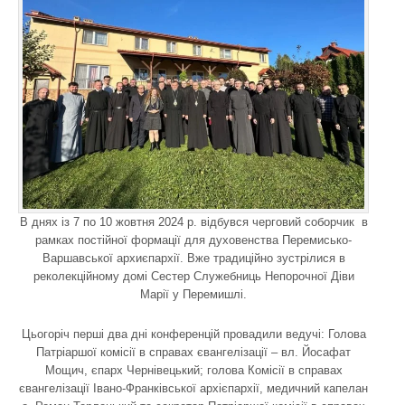
В днях із 7 по 10 жовтня 2024 р. відбувся черговий соборчик в
рамках постійної формації для духовенства Перемисько-
Варшавської архиєпархії. Вже традиційно зустрілися в
реколекційному домі Сестер Служебниць Непорочної Діви
Марії у Перемишлі.
Цьогоріч перші два дні конференцій провадили ведучі: Голова
Патріаршої комісії в справах євангелізації – вл. Йосафат
Мощич, єпарх Чернівецький; голова Комісії в справах
євангелізації Івано-Франківської архієпархії, медичний капелан