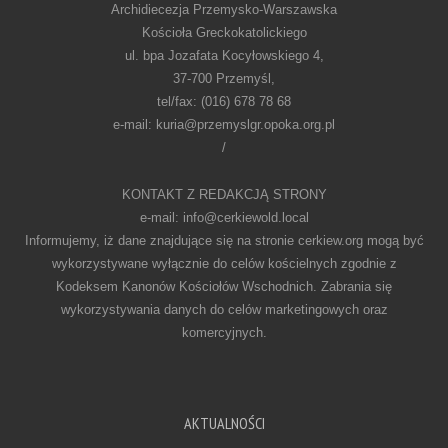
Archidiecezja Przemysko-Warszawska
Kościoła Greckokatolickiego
ul. bpa Jozafata Kocyłowskiego 4,
37-700 Przemyśl,
tel/fax: (016) 678 78 68
e-mail: kuria@przemyslgr.opoka.org.pl
/
KONTAKT Z REDAKCJĄ STRONY
e-mail: info@cerkiewold.local
Informujemy, iż dane znajdujące się na stronie cerkiew.org mogą być
wykorzystywane wyłącznie do celów kościelnych zgodnie z
Kodeksem Kanonów Kościołów Wschodnich. Zabrania się
wykorzystywania danych do celów marketingowych oraz
komercyjnych.
AKTUALNOŚCI