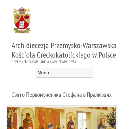
Archidiecezja Przemysko-Warszawska
Kościoła Greckokatolickiego w Polsce
ПЕРЕМИСЬКО-ВАРШАВСЬКА АРХІЄПАРХІЯ УГКЦ
Menu
Skip to content
Свято Первомученика Стефана в Пралківцях