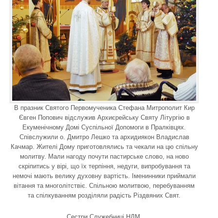
В празник Святого Первомученика Стефана Митрополит Кир
Євген Попович відслужив Архиєрейську Святу Літургію в
Екуменічному Домі Суспільної Допомоги в Пралківцях.
Співслужили о. Дмитро Лешко та архидиякон Владислав
Качмар. Жителі Дому приготовлялись та чекали на цю спільну
молитву. Мали нагоду почути пастирське слово, на ново
скріпитись у вірі, що їх терпіння, недуги, випробування та
немочі мають велику духовну вартість. Іменинники приймали
вітання та многолітствіє. Спільною молитвою, перебуванням
та спілкуванням розділяли радість Різдвяних Свят.
Сестри Служебниці НДМ.