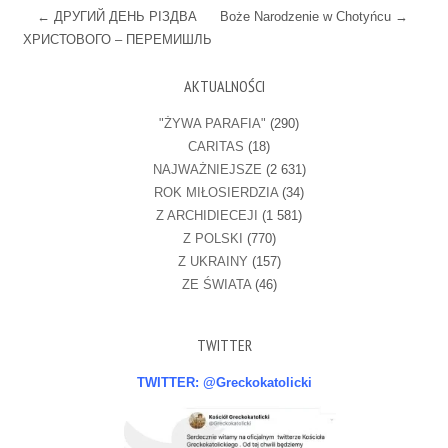
Post navigation
←
ДРУГИЙ ДЕНЬ РІЗДВА
Boże Narodzenie w Chotyńcu
→
ХРИСТОВОГО – ПЕРЕМИШЛЬ
AKTUALNOŚCI
"ŻYWA PARAFIA"
(290)
CARITAS
(18)
NAJWAŻNIEJSZE
(2 631)
ROK MIŁOSIERDZIA
(34)
Z ARCHIDIECEJI
(1 581)
Z POLSKI
(770)
Z UKRAINY
(157)
ZE ŚWIATA
(46)
TWITTER
TWITTER: @Greckokatolicki