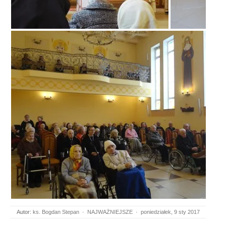
Autor:
ks. Bogdan Stepan
·
NAJWAŻNIEJSZE
·
poniedziałek, 9 sty 2017