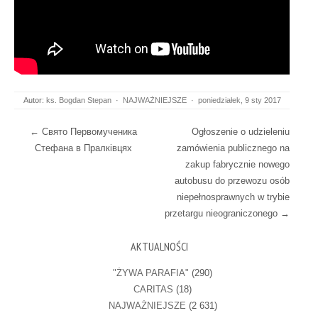
Autor:
ks. Bogdan Stepan
·
NAJWAŻNIEJSZE
·
poniedziałek, 9 sty 2017
Post navigation
←
Свято Первомученика
Ogłoszenie o udzieleniu
Стефана в Пралківцях
zamówienia publicznego na
zakup fabrycznie nowego
autobusu do przewozu osób
niepełnosprawnych w trybie
przetargu nieograniczonego
→
AKTUALNOŚCI
"ŻYWA PARAFIA"
(290)
CARITAS
(18)
NAJWAŻNIEJSZE
(2 631)