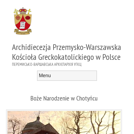
Archidiecezja Przemysko-Warszawska
Kościoła Greckokatolickiego w Polsce
ПЕРЕМИСЬКО-ВАРШАВСЬКА АРХІЄПАРХІЯ УГКЦ
Menu
Skip to content
Boże Narodzenie w Chotyńcu