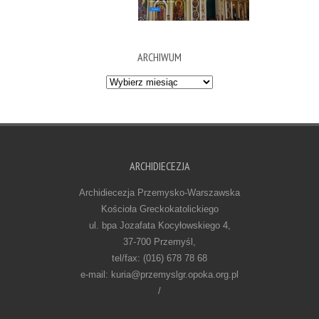
ARCHIWUM
Archiwum
ARCHIDIECEZJA
Archidiecezja Przemysko-Warszawska
Kościoła Greckokatolickiego
ul. bpa Jozafata Kocyłowskiego 4,
37-700 Przemyśl,
tel/fax: (016) 678 78 68
e-mail: kuria@przemyslgr.opoka.org.pl
/