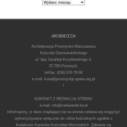
Archiwum
ARCHIDIECEZJA
Archidiecezja Przemysko-Warszawska
Kościoła Greckokatolickiego
ul. bpa Jozafata Kocyłowskiego 4,
37-700 Przemyśl,
tel/fax: (016) 678 78 68
e-mail: kuria@przemyslgr.opoka.org.pl
/
KONTAKT Z REDAKCJĄ STRONY
e-mail: info@cerkiewold.local
Informujemy, iż dane znajdujące się na stronie cerkiew.org mogą być
wykorzystywane wyłącznie do celów kościelnych zgodnie z
Kodeksem Kanonów Kościołów Wschodnich. Zabrania się