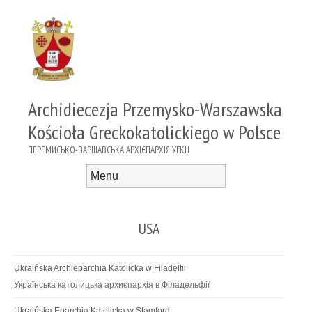
Archidiecezja Przemysko-Warszawska
Kościoła Greckokatolickiego w Polsce
ПЕРЕМИСЬКО-ВАРШАВСЬКА АРХІЄПАРХІЯ УГКЦ
Menu
Skip to content
USA
Ukraińska Archieparchia Katolicka w Filadelfii
Українська католицька архиєпархія в Філадельфії
Ukraińska Eparchia Katolicka w Stamford