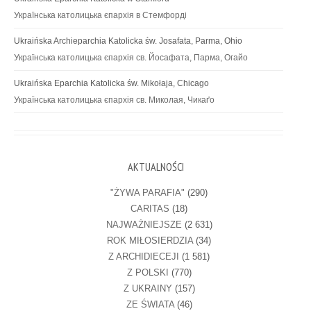
Українська католицька єпархія в Стемфорді
Ukraińska Archieparchia Katolicka św. Josafata, Parma, Ohio
Українська католицька єпархія св. Йосафата, Парма, Огайо
Ukraińska Eparchia Katolicka św. Mikołaja, Chicago
Українська католицька єпархія св. Миколая, Чикаґо
AKTUALNOŚCI
"ŻYWA PARAFIA"
(290)
CARITAS
(18)
NAJWAŻNIEJSZE
(2 631)
ROK MIŁOSIERDZIA
(34)
Z ARCHIDIECEJI
(1 581)
Z POLSKI
(770)
Z UKRAINY
(157)
ZE ŚWIATA
(46)