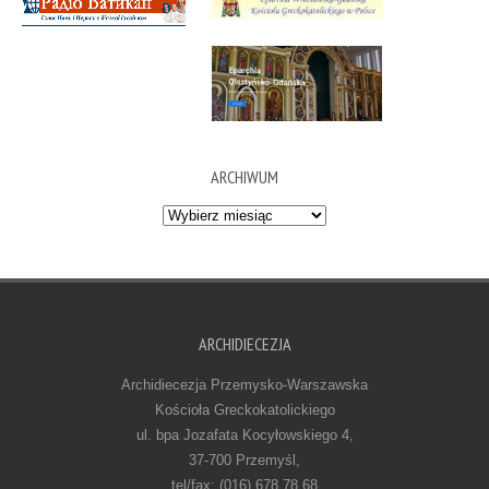
ARCHIWUM
Archiwum
ARCHIDIECEZJA
Archidiecezja Przemysko-Warszawska
Kościoła Greckokatolickiego
ul. bpa Jozafata Kocyłowskiego 4,
37-700 Przemyśl,
tel/fax: (016) 678 78 68