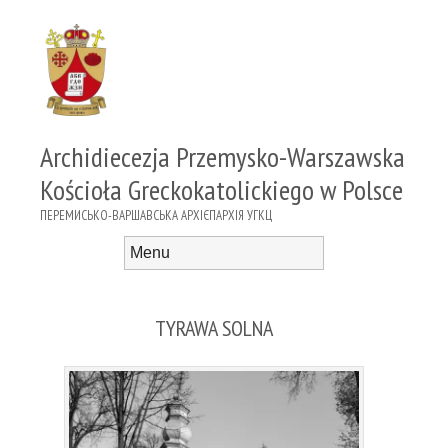
Archidiecezja Przemysko-Warszawska
Kościoła Greckokatolickiego w Polsce
ПЕРЕМИСЬКО-ВАРШАВСЬКА АРХІЄПАРХІЯ УГКЦ
Menu
Skip to content
TYRAWA SOLNA