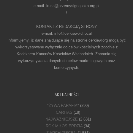
e-mail: kuria@przemyslgr.opoka.org.pl
/
KONTAKT Z REDAKCJĄ STRONY
e-mail: info@cerkiewold.local
Informujemy, iż dane znajdujące się na stronie cerkiew.org mogą być
wykorzystywane wyłącznie do celów kościelnych zgodnie z
Kodeksem Kanonów Kościołów Wschodnich. Zabrania się
wykorzystywania danych do celów marketingowych oraz
komercyjnych.
AKTUALNOŚCI
"ŻYWA PARAFIA"
(290)
CARITAS
(18)
NAJWAŻNIEJSZE
(2 631)
ROK MIŁOSIERDZIA
(34)
Z ARCHIDIECEJI
(1 581)