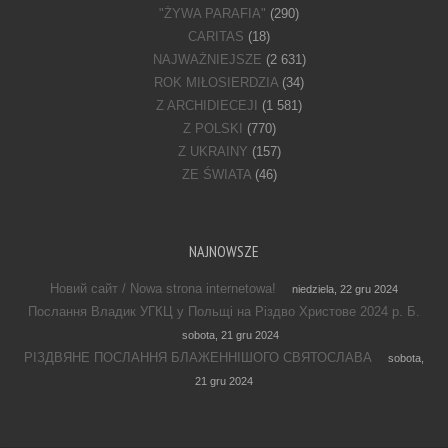
"ŻYWA PARAFIA"
(290)
CARITAS
(18)
NAJWAŻNIEJSZE
(2 631)
ROK MIŁOSIERDZIA
(34)
Z ARCHIDIECEJI
(1 581)
Z POLSKI
(770)
Z UKRAINY
(157)
ZE ŚWIATA
(46)
NAJNOWSZE
Новий сайт / Nowa strona internetowa!
niedziela, 22 gru 2024
Послання Владик УГКЦ у Польщі на Різдво Христове 2024 р. Б.
sobota, 21 gru 2024
РІЗДВЯНЕ ПОСЛАННЯ БЛАЖЕННІШОГО СВЯТОСЛАВА
sobota,
21 gru 2024