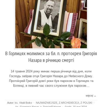
В Горлицях молилися за бл. п. протоєрея Григорія
Назара в річницю смерті
14 травня 2024 року минає перша річниця від дня, коли
Господь забрав отця Григорія Назара до Небесного Дому.
Протоієрей Григорій довгі роки був парохом в Горлицях та
Білянці, в певний час свого служіння був парохом…
więcej →
Autor:
ks. Vitalii Boiko
·
NAJWAŻNIEJSZE
,
Z ARCHIDIECEJI
,
Z POLSKI
·
ks. Grzegorz Nazar
,
о. Григорій Назар
·
środa, 15 maj 2024