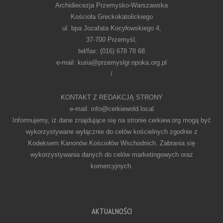
Archidiecezja Przemysko-Warszawska
Kościoła Greckokatolickiego
ul. bpa Jozafata Kocyłowskiego 4,
37-700 Przemyśl,
tel/fax: (016) 678 78 68
e-mail: kuria@przemyslgr.opoka.org.pl
/
KONTAKT Z REDAKCJĄ STRONY
e-mail: info@cerkiewold.local
Informujemy, iż dane znajdujące się na stronie cerkiew.org mogą być
wykorzystywane wyłącznie do celów kościelnych zgodnie z
Kodeksem Kanonów Kościołów Wschodnich. Zabrania się
wykorzystywania danych do celów marketingowych oraz
komercyjnych.
AKTUALNOŚCI