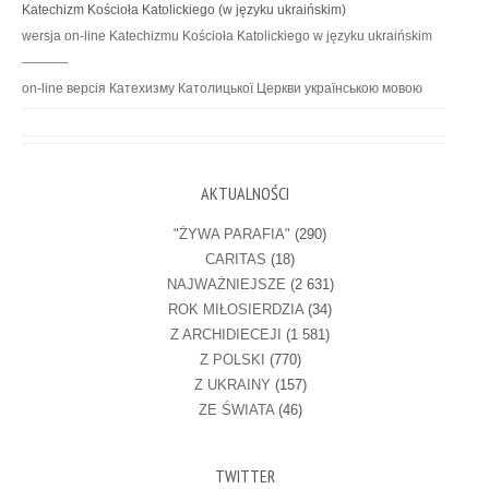
Katechizm Kościoła Katolickiego (w języku ukraińskim)
wersja on-line Katechizmu Kościoła Katolickiego w języku ukraińskim
———–
on-line версія Катехизму Католицької Церкви українською мовою
AKTUALNOŚCI
"ŻYWA PARAFIA"
(290)
CARITAS
(18)
NAJWAŻNIEJSZE
(2 631)
ROK MIŁOSIERDZIA
(34)
Z ARCHIDIECEJI
(1 581)
Z POLSKI
(770)
Z UKRAINY
(157)
ZE ŚWIATA
(46)
TWITTER