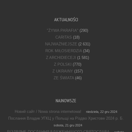
AKTUALNOŚCI
"ŻYWA PARAFIA"
(290)
CARITAS
(18)
NAJWAŻNIEJSZE
(2 631)
ROK MIŁOSIERDZIA
(34)
Z ARCHIDIECEJI
(1 581)
Z POLSKI
(770)
Z UKRAINY
(157)
ZE ŚWIATA
(46)
NAJNOWSZE
Новий сайт / Nowa strona internetowa!
niedziela, 22 gru 2024
Послання Владик УГКЦ у Польщі на Різдво Христове 2024 р. Б.
sobota, 21 gru 2024
РІЗДВЯНЕ ПОСЛАННЯ БЛАЖЕННІШОГО СВЯТОСЛАВА