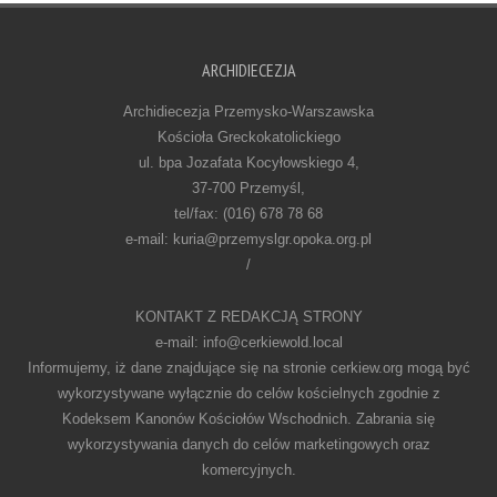
ARCHIDIECEZJA
Archidiecezja Przemysko-Warszawska
Kościoła Greckokatolickiego
ul. bpa Jozafata Kocyłowskiego 4,
37-700 Przemyśl,
tel/fax: (016) 678 78 68
e-mail: kuria@przemyslgr.opoka.org.pl
/
KONTAKT Z REDAKCJĄ STRONY
e-mail: info@cerkiewold.local
Informujemy, iż dane znajdujące się na stronie cerkiew.org mogą być
wykorzystywane wyłącznie do celów kościelnych zgodnie z
Kodeksem Kanonów Kościołów Wschodnich. Zabrania się
wykorzystywania danych do celów marketingowych oraz
komercyjnych.