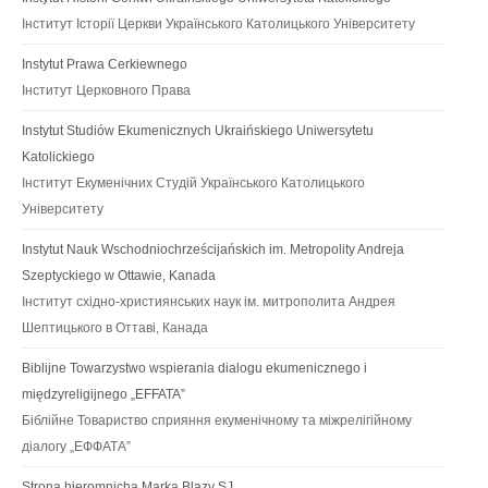
Інститут Історії Церкви Українського Католицького Університету
Instytut Prawa Cerkiewnego
Інститут Церковного Права
Instytut Studiów Ekumenicznych Ukraińskiego Uniwersytetu
Katolickiego
Інститут Екуменічних Студій Українського Католицького
Університету
Instytut Nauk Wschodniochrześcijańskich im. Metropolity Andreja
Szeptyckiego w Ottawie, Kanada
Інститут східно-християнських наук ім. митрополита Андрея
Шептицького в Оттаві, Канада
Biblijne Towarzystwo wspierania dialogu ekumenicznego i
międzyreligijnego „EFFATA”
Біблійне Товариство сприяння екуменічному та міжрелігійному
діалогу „ЕФФАТА”
Strona hieromnicha Marka Blazy SJ