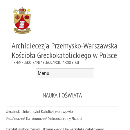
Archidiecezja Przemysko-Warszawska
Kościoła Greckokatolickiego w Polsce
ПЕРЕМИСЬКО-ВАРШАВСЬКА АРХІЄПАРХІЯ УГКЦ
Menu
Skip to content
NAUKA I OŚWIATA
Ukraiński Uniwersytet Katolicki we Lwowie
Український Католицький Університет у Львові
Instytut Historii Cerkwi Ukraińskiego Uniwersytetu Katolickiego