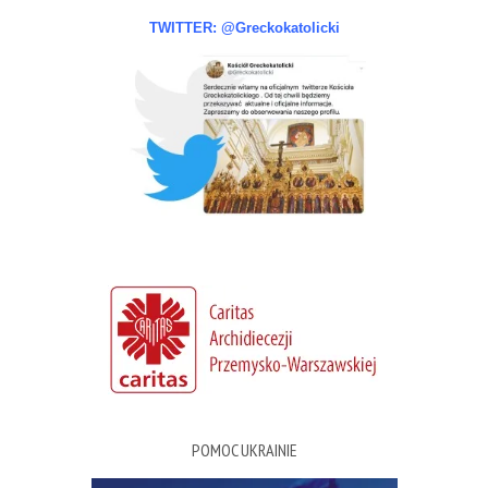
TWITTER: @Greckokatolicki
POMOC UKRAINIE