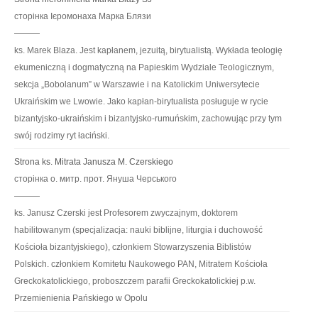
сторінка Ієромонаха Марка Блязи
———
ks. Marek Blaza. Jest kapłanem, jezuitą, birytualistą. Wykłada teologię
ekumeniczną i dogmatyczną na Papieskim Wydziale Teologicznym,
sekcja „Bobolanum” w Warszawie i na Katolickim Uniwersytecie
Ukraińskim we Lwowie. Jako kapłan-birytualista posługuje w rycie
bizantyjsko-ukraińskim i bizantyjsko-rumuńskim, zachowując przy tym
swój rodzimy ryt łaciński.
Strona ks. Mitrata Janusza M. Czerskiego
сторінка о. митр. прот. Януша Черського
———
ks. Janusz Czerski jest Profesorem zwyczajnym, doktorem
habilitowanym (specjalizacja: nauki biblijne, liturgia i duchowość
Kościoła bizantyjskiego), członkiem Stowarzyszenia Biblistów
Polskich. członkiem Komitetu Naukowego PAN, Mitratem Kościoła
Greckokatolickiego, proboszczem parafii Greckokatolickiej p.w.
Przemienienia Pańskiego w Opolu