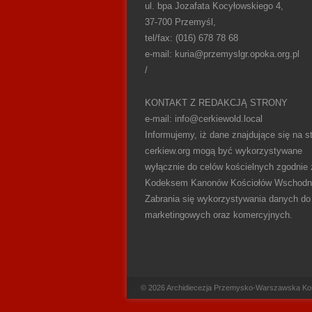
ul. bpa Jozafata Kocyłowskiego 4,
37-700 Przemyśl,
tel/fax: (016) 678 78 68
e-mail: kuria@przemyslgr.opoka.org.pl
/
KONTAKT Z REDAKCJĄ STRONY
e-mail: info@cerkiewold.local
Informujemy, iż dane znajdujące się na st
cerkiew.org mogą być wykorzystywane
wyłącznie do celów kościelnych zgodnie 
Kodeksem Kanonów Kościołów Wschodn
Zabrania się wykorzystywania danych do
marketingowych oraz komercyjnych.
Footer Menu
© 2026
Archidiecezja Przemysko-Warszawska Kośc