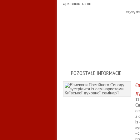
архівною та не…
czytaj da
POZOSTAŁE INFORMACJE
Єп
ду
11
Св
се
з 
із
зу
«с
пр