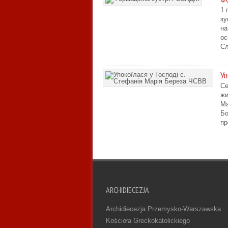
1 
зу
на
ос
Сл
Уп
Cе
жи
Ма
Бо
пр
ARCHIDIECEZJA
Archidiecezja Przemysko-Warszawska
Kościoła Greckokatolickiego