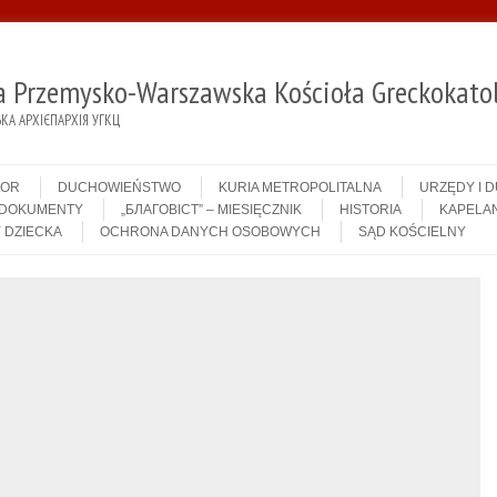
ja Przemysko-Warszawska Kościoła Greckokatol
А АРХІЄПАРХІЯ УГКЦ
IOR
DUCHOWIEŃSTWO
KURIA METROPOLITALNA
URZĘDY I 
DOKUMENTY
„БЛАГОВІСТ” – MIESIĘCZNIK
HISTORIA
KAPELAN
 DZIECKA
OCHRONA DANYCH OSOBOWYCH
SĄD KOŚCIELNY