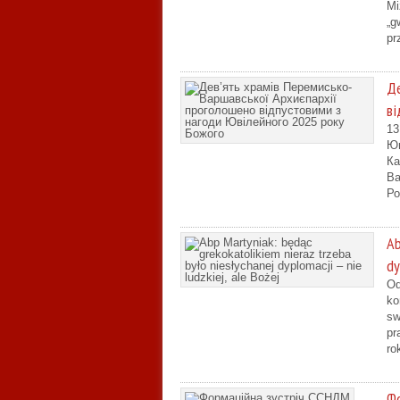
Mi
„g
pr
Де
ві
13
Юв
Ка
Ва
Ро
Ab
dy
Od
ko
sw
pr
ro
Фо