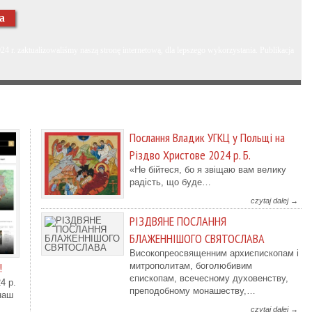
na
4 r. zaktualizowaliśmy naszą stronę internetową, dla lepszego wykorzystania. Publikacja
Послання Владик УГКЦ у Польщі на
Різдво Христове 2024 р. Б.
«Не бійтеся, бо я звіщаю вам велику
радість, що буде…
czytaj dalej →
РІЗДВЯНЕ ПОСЛАННЯ
БЛАЖЕННІШОГО СВЯТОСЛАВА
Високопреосвященним архиєпископам і
!
митрополитам, боголюбивим
єпископам, всечесному духовенству,
4 р.
преподобному монашеству,…
наш
czytaj dalej →