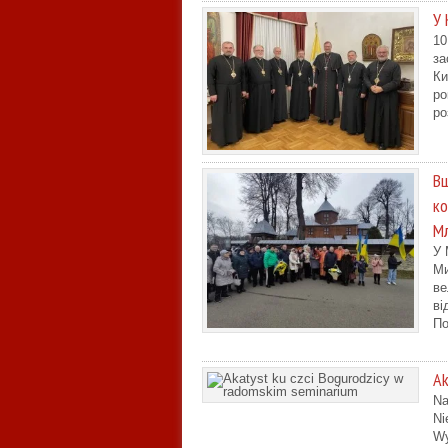
У 
10
за
Ки
ро
ро
Вш
ко
Мл
У 
Ми
ве
ві
По
Ak
Na
Ni
Wy