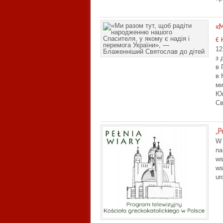
«М
є 
12
з 
в 
в 
ми
Ющ
Св
„P
W 
na
ws
ws
ur