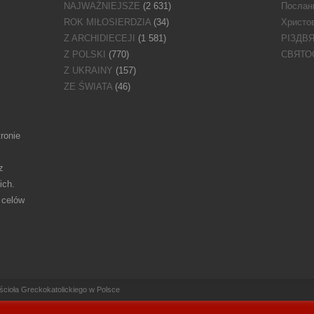
NAJWAŻNIEJSZE
(2 631)
Послан
ROK MIŁOSIERDZIA
(34)
Христов
Z ARCHIDIECEJI
(1 581)
РІЗДВ
Z POLSKI
(770)
СВЯТО
Z UKRAINY
(157)
ZE ŚWIATA
(46)
ronie
z
ich.
 celów
ioła Greckokatolickiego w Polsce