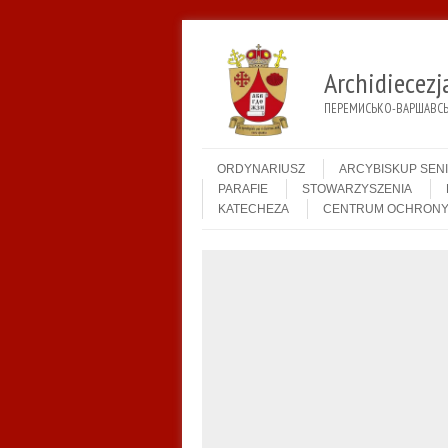
Archidiecez
ПЕРЕМИСЬКО-ВАРШАВСЬК
Menu
Skip to content
ORDYNARIUSZ
ARCYBISKUP SEN
PARAFIE
STOWARZYSZENIA
KATECHEZA
CENTRUM OCHRONY