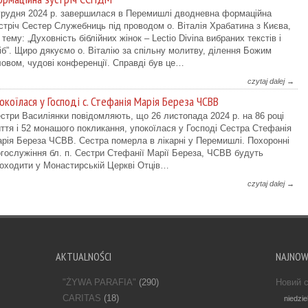
грудня 2024 р. завершилася в Перемишлі дводневна формаційна
стріч Сестер Служебниць під проводом о. Віталія Храбатина з Києва,
 тему: „Духовність біблійних жінок – Lectio Divina вибраних текстів і
іб”. Щиро дякуємо о. Віталію за спільну молитву, ділення Божим
овом, чудові конференції. Справді був це…
czytaj dalej →
окоїлася у Господі с. Стефанія Марія Береза ЧСВВ
стри Василіянки повідомляють, що 26 листопада 2024 р. на 86 році
ття і 52 монашого покликання, упокоїлася у Господі Сестра Стефанія
рія Береза ЧСВВ. Сестра померла в лікарні у Перемишлі. Похоронні
гослужіння бл. п. Сестри Стефанії Марії Береза, ЧСВВ будуть
оходити у Монастирській Церкві Отців…
czytaj dalej →
AKTUALNOŚCI
NAJNO
"ŻYWA PARAFIA"
(290)
Новий с
CARITAS
(18)
niedzie