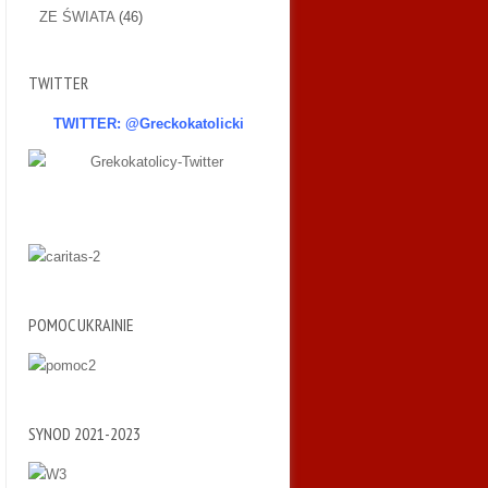
ZE ŚWIATA
(46)
TWITTER
TWITTER: @Greckokatolicki
POMOC UKRAINIE
SYNOD 2021-2023