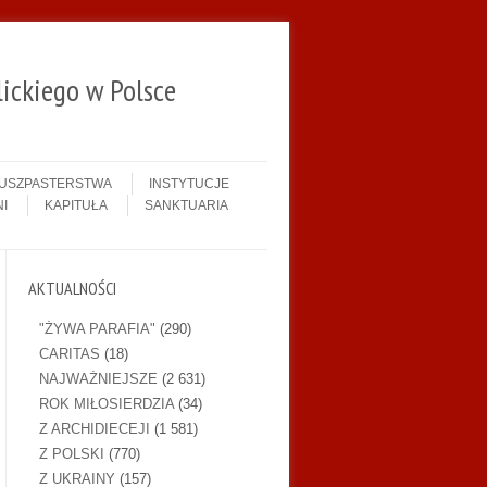
ickiego w Polsce
DUSZPASTERSTWA
INSTYTUCJE
I
KAPITUŁA
SANKTUARIA
AKTUALNOŚCI
"ŻYWA PARAFIA"
(290)
CARITAS
(18)
NAJWAŻNIEJSZE
(2 631)
ROK MIŁOSIERDZIA
(34)
Z ARCHIDIECEJI
(1 581)
Z POLSKI
(770)
Z UKRAINY
(157)