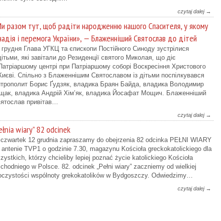
czytaj dalej →
и разом тут, щоб радіти народженню нашого Спасителя, у якому
надія і перемога України», — Блаженніший Святослав до дітей
 грудня Глава УГКЦ та єпископи Постійного Синоду зустрілися
дітьми, які завітали до Резиденції святого Миколая, що діє
Патріаршому центрі при Патріаршому соборі Воскресіння Христового
Києві. Спільно з Блаженнішим Святославом із дітьми поспілкувався
трополит Борис Ґудзяк, владика Браян Байда, владика Володимир
ак, владика Андрій Хім’як, владика Йосафат Мощич. Блаженніший
ятослав привітав…
czytaj dalej →
ełnia wiary” 82 odcinek
czwartek 12 grudnia zapraszamy do obejrzenia 82 odcinka PEŁNI WIARY
 antenie TVP1 o godzinie 7.30, magazynu Kościoła greckokatolickiego dla
zystkich, którzy chcieliby lepiej poznać życie katolickiego Kościoła
chodniego w Polsce. 82. odcinek „Pełni wiary” zaczniemy od wielkiej
oczystości wspólnoty grekokatolików w Bydgoszczy. Odwiedzimy…
czytaj dalej →