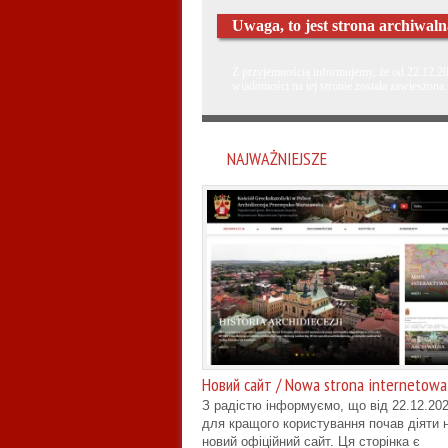
Uwaga, to jest strona archiwal
Z przyjemnością informujemy, że od 22.12.202
wiadomości na tej stronie została zawieszona.
NAJWAŻNIEJSZE
Новий сайт / Nowa strona internetowa
З радістю інформуємо, що від 22.12.202
для кращого користування почав діяти 
новий офіційний сайт. Ця сторінка є