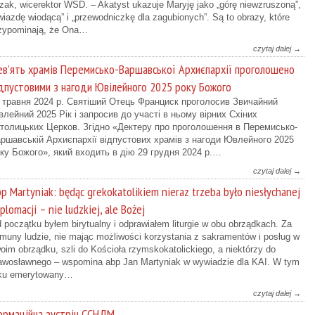
zak, wicerektor WSD. – Akatyst ukazuje Maryję jako „górę niewzruszoną”,
wiazdę wiodącą” i „przewodniczkę dla zagubionych”. Są to obrazy, które
zypominają, że Ona…
czytaj dalej →
в’ять храмів Перемисько-Варшавської Архиєпархії проголошено
дпустовими з нагоди Ювілейного 2025 року Божого
 травня 2024 р. Святіший Отець Франциск проголосив Звичайний
лейний 2025 Рік і запросив до участі в ньому вірних Схіних
толицьких Церков. Згідно «Дектеру про проголошення в Перемисько-
ршавській Архиєпархії відпустових храмів з нагоди Ювлейного 2025
ку Божого», який входить в дію 29 грудня 2024 р.…
czytaj dalej →
p Martyniak: będąc grekokatolikiem nieraz trzeba było niesłychanej
plomacji – nie ludzkiej, ale Bożej
 początku byłem birytualny i odprawiałem liturgie w obu obrządkach. Za
muny ludzie, nie mając możliwości korzystania z sakramentów i posług w
oim obrządku, szli do Kościoła rzymskokatolickiego, a niektórzy do
awosławnego – wspomina abp Jan Martyniak w wywiadzie dla KAI. W tym
ku emerytowany…
czytaj dalej →
рмаційна зустріч ССНДМ