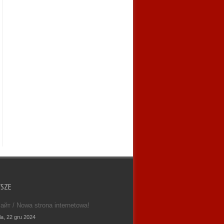
WSZE
айт / Nowa strona internetowa!
la, 22 gru 2024