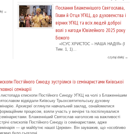
Послання Блаженнішого Святослава,
lej →
Глави й Отця УГКЦ, до духовенства і
вірних УГКЦ та всіх людей доброї
волі з нагоди Ювілейного 2025 року
Божого
«ІСУС ХРИСТОС – НАША НАДІЯ» (І
Тим. 1, 1)…
czytaj dalej →
ископи Постійного Синоду зустрілися із семінаристами Київської
ховної семінарії
 листопада єпископи Постійного Синоду УГКЦ на чолі з Блаженнішим
ятославом відвідали Київську Трьохсвятительську духовну
мінарію. Архиєреї оглянули навчальний заклад, ознайомилися
формаційним процесом, взяли участь у вечірні та поспілкувалися
 семінаристами. Блаженніший Святослав наголосив на важливості
стрічі єпископів Постійного Синоду із семінаристами, адже
емінарія — це майбутнє нашої Церкви». Він зауважив, що «особливо
иємно було сьогодні…