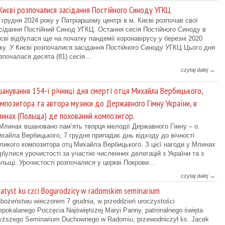
Києві розпочалися засідання Постійного Синоду УГКЦ
 грудня 2024 року у Патріаршому центрі в м. Києві розпочав свої
сідання Постійний Синод УГКЦ. Остання сесія Постійного Синоду в
єві відбулася ще на початку пандемії коронавірусу у березні 2020
ку. У Києві розпочалися засідання Постійного Синоду УГКЦ Цього дня
зпочалася десята (81) сесія…
czytaj dalej →
анування 154-ї річниці дня смерті отця Михайла Вербицького,
мпозитора та автора музики до Державного Гімну України, в
инах (Польща) де похований композитор.
Млинах вшановано пам’ять творця мелодії Державного Гімну – о.
хайла Вербицького, 7 грудня припадає днь відходу до вічності
ликого композитора отц Михайла Вербицького. З цієї нагоди у Млинах
дбулися урочистості за участію численних делегацій з України та з
льщі. Урочистості розпочалися у церкві Покрови…
czytaj dalej →
atyst ku czci Bogurodzicy w radomskim seminarium
bożeństwu wieczorem 7 grudnia, w przeddzień uroczystości
epokalanego Poczęcia Najświętszej Maryi Panny, patronalnego święta
ższego Seminarium Duchownego w Radomiu, przewodniczył ks. Jacek