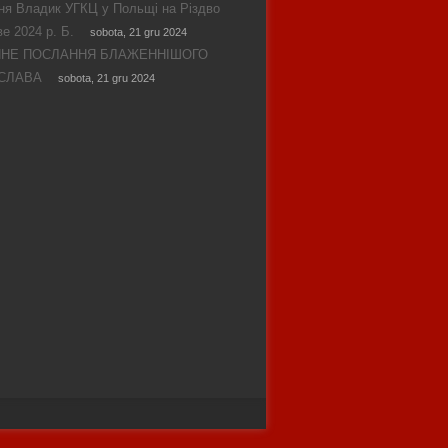
ня Владик УГКЦ у Польщі на Різдво
е 2024 р. Б.
sobota, 21 gru 2024
ЯНЕ ПОСЛАННЯ БЛАЖЕННІШОГО
СЛАВА
sobota, 21 gru 2024