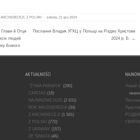
 ARCHIDIECEJI
,
Z POLSKI
·
sobota, 21 gru 2024
 Глави й Отця
Послання Владик УГКЦ у Польщі на Різдво Христове
 всіх людей
2024 р. Б.
→
оку Божого
AKTUALNOŚCI
NAJNO
"ŻYWA PARAFIA"
(290)
Новий с
CARITAS
(18)
niedzie
NAJWAŻNIEJSZE
(2 631)
Послан
ROK MIŁOSIERDZIA
(34)
Христов
Z ARCHIDIECEJI
(1 581)
РІЗДВ
Z POLSKI
(770)
СВЯТО
Z UKRAINY
(157)
ZE ŚWIATA
(46)