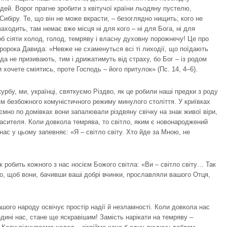
ей. Ворог прагне зробити з квітучої країни льодяну пустелю,
Сибіру. Те, що він не може вкрасти, – безоглядно нищить; кого не
аходить, там немає вже місця ні для кого – ні для Бога, ні для
б сіяти холод, голод, темряву і власну духовну порожнечу! Це про
ророка Давида: «Невже не схаменуться всі ті лиходії, що поїдають
да не призивають, тим і дрижатимуть від страху, бо Бог – із родом
хочете сміятись, проте Господь – його притулок» (Пс. 14, 4–6).
журбу, ми, українці, святкуємо Різдво, як це робили наші предки з роду
ям безбожного комуністичного режиму минулого століття. У криївках
аємно по домівках вони запалювали різдвяну свічку на знак живої віри,
пасителя. Коли довкола темрява, то світло, яким є новонароджений
нас у цьому запевняє: «Я – світло світу. Хто йде за Мною, не
так робить кожного з нас носієм Божого світла: «Ви – світло світу… Так
о, щоб вони, бачивши ваші добрі вчинки, прославляли вашого Отця,
ашого народу освічує простір надії й незламності. Коли довкола нас
едині нас, стане ще яскравішим! Замість нарікати на темряву –