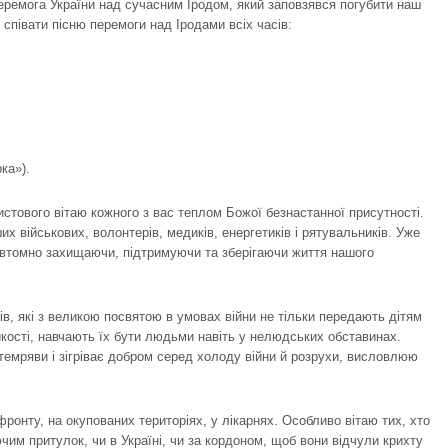
еремога України над сучасним Іродом, який заповзявся погубити наш
 співати пісню перемоги над Іродами всіх часів:
рка»).
ристового вітаю кожного з вас теплом Божої безнастанної присутності.
их військових, волонтерів, медиків, енергетиків і рятувальників. Уже
 невтомно захищаючи, підтримуючи та зберігаючи життя нашого
ів, які з великою посвятою в умовах війни не тільки передають дітям
ійкості, навчають їх бути людьми навіть у нелюдських обставинах.
 темряви і зігріває добром серед холоду війни й розрухи, висловлюю
 фронту, на окупованих територіях, у лікарнях. Особливо вітаю тих, хто
ючим притулок, чи в Україні, чи за кордоном, щоб вони відчули крихту