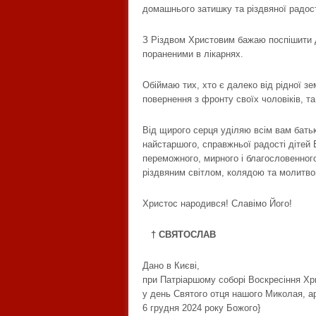
домашнього затишку та різдвяної радост
З Різдвом Христовим бажаю поспішити до
пораненими в лікарнях.
Обіймаю тих, хто є далеко від рідної зе
повернення з фронту своїх чоловіків, т
Від щирого серця уділяю всім вам бать
найстаршого, справжньої радості дітей 
переможного, мирного і благословенного
різдвяним світлом, колядою та молитво
Христос народився! Славімо Його!
† СВЯТОСЛАВ
Дано в Києві,
при Патріаршому соборі Воскресіння Хр
у день Святого отця нашого Миколая, а
6 грудня 2024 року Божого}