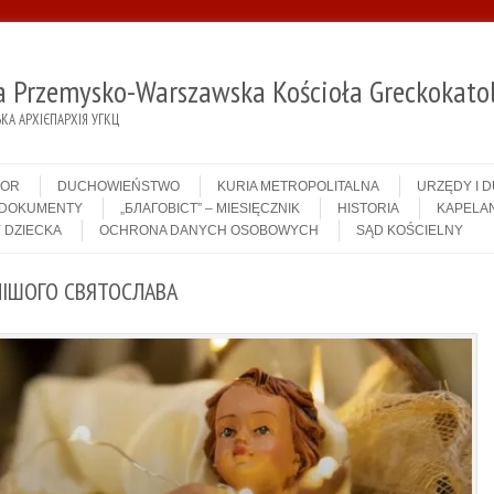
ja Przemysko-Warszawska Kościoła Greckokatol
А АРХІЄПАРХІЯ УГКЦ
IOR
DUCHOWIEŃSTWO
KURIA METROPOLITALNA
URZĘDY I 
DOKUMENTY
„БЛАГОВІСТ” – MIESIĘCZNIK
HISTORIA
KAPELAN
 DZIECKA
OCHRONA DANYCH OSOBOWYCH
SĄD KOŚCIELNY
НІШОГО СВЯТОСЛАВА