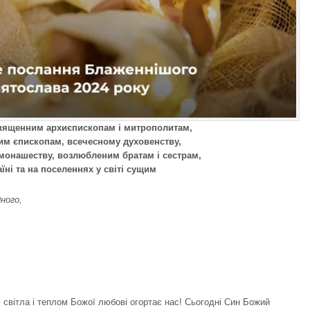
ященним архиєпископам і митрополитам,
м єпископам, всечесному духовенству,
онашеству, возлюбленим братам і сестрам,
аїні та на поселеннях у світі сущим
ного,
вітла і теплом Божої любові огортає нас! Сьогодні Син Божий