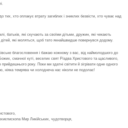
і.
 тих, хто оплакує втрату загиблих і зниклих безвісти, хто чуває над
млі, батьків, які скучають за своїми дітьми, дружин, які чекають
а дітей, які моляться, щоб тато якнайшвидше повернувся додому.
ківське благословення і бажаю кожному з вас, від наймолодшого до
Божих, смачної куті, веселих свят Різдва Христового та щасливого,
 прийдешнього року. Поки ми здатні світити й зігрівати одне одного
ю, ніяка темрява чи холоднеча нас ніколи не подолає!
истового,
рхиєпископа Мир Ликійських, чудотворця,