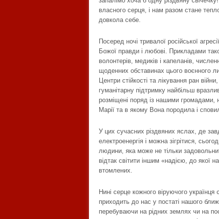
запалімо хоча б одну різдвяну свічечку
власного серця, і нам разом стане тепл
довкола себе.
Посеред ночі тривалої російської агрес
Божої правди і любові. Прикладами так
волонтерів, медиків і капеланів, числен
щоденних обставинах цього воєнного ли
Центри стійкості та лікування ран війни
гуманітарну підтримку найбільш вразлив
розміщені поряд із нашими громадами, 
Марії та в якому Вона породила і спови
У цих сучасних різдвяних яслах, де зав
електроенергія і можна зігрітися, сього
людини, яка може не тільки задовольнит
відтак світити іншим «надією, до якої на
втомлених.
Нині серце кожного віруючого українця
приходить до нас у постаті нашого ближн
перебуваючи на рідних землях чи на пос