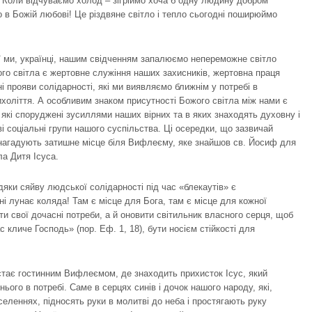
! Коли відчуваємо холод – зігріймо хоча б одну людину добром
о в Божій любові! Це різдвяне світло і тепло сьогодні поширюймо
ії ми, українці, нашим свідченням запалюємо непереможне світло
ого світла є жертовне служіння наших захисників, жертовна праця
ні прояви солідарності, які ми виявляємо ближнім у потребі в
холіття. А особливим знаком присутності Божого світла між нами є
, які споруджені зусиллями наших вірних та в яких знаходять духовну і
і соціальні групи нашого суспільства. Ці осередки, що зазвичай
нагадують затишне місце біля Вифлеєму, яке знайшов св. Йосиф для
ла Дитя Ісуса.
дяки сяйву людської солідарності під час «блекаутів» є
дні лунає коляда! Там є місце для Бога, там є місце для кожної
и свої дочасні потреби, а й оновити світильник власного серця, щоб
с кличе Господь» (пор. Еф. 1, 18), бути носієм стійкості для
 стає гостинним Вифлеємом, де знаходить прихисток Ісус, який
ього в потребі. Саме в серцях синів і дочок нашого народу, які,
еленнях, підносять руки в молитві до неба і простягають руку