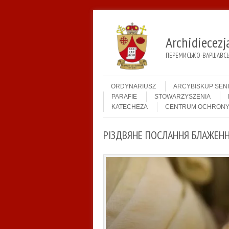
Archidiecez
ПЕРЕМИСЬКО-ВАРШАВСЬК
Menu
Skip to content
ORDYNARIUSZ
ARCYBISKUP SEN
PARAFIE
STOWARZYSZENIA
KATECHEZA
CENTRUM OCHRONY
РІЗДВЯНЕ ПОСЛАННЯ БЛАЖЕН