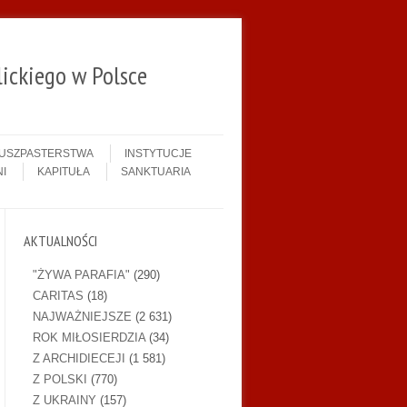
ickiego w Polsce
DUSZPASTERSTWA
INSTYTUCJE
I
KAPITUŁA
SANKTUARIA
AKTUALNOŚCI
"ŻYWA PARAFIA"
(290)
CARITAS
(18)
NAJWAŻNIEJSZE
(2 631)
ROK MIŁOSIERDZIA
(34)
Z ARCHIDIECEJI
(1 581)
Z POLSKI
(770)
Z UKRAINY
(157)