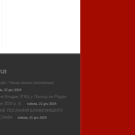
WSZE
айт / Nowa strona internetowa!
la, 22 gru 2024
ня Владик УГКЦ у Польщі на Різдво
е 2024 р. Б.
sobota, 21 gru 2024
ЯНЕ ПОСЛАННЯ БЛАЖЕННІШОГО
СЛАВА
sobota, 21 gru 2024