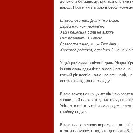
допомоги ближньому, кується спільна п
народ. Проте ми з вірою в серці можемо
Благослови нас, Дитятко Боже,
Даруй нас нині любов’ю,
Хай і пекельна сила не зможе
Нас розділити з Тобою.
Благослови нас, ми ж Твої діти,
Христос родився, славіте!
(«На небі зі
У цей радісний і світлий день Різдва Х
Із глибокою вдячністю в серці вітаю наш
котрий рік поспіль ви є носіями надії,
багатостраждального люду.
Вітаю також наших учителів і виховател
знання, а й плекають у них відчуття ст
Усім, хто світить світлим серцем серед
глибоку подяку.
Вітаю тих, хто зараз перебуває на лінії
втратив домівку, і тих, хто дав потребу