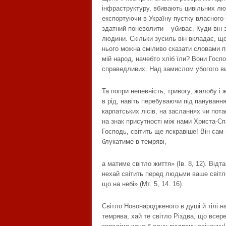
інфраструктуру, вбивають цивільних люд
експортуючи в Україну пустку власного 
здатний поневолити – убиває. Куди він з
людини. Скільки зусиль він вкладає, що
нього можна сміливо сказати словами п
мій народ, начебто хліб їли? Вони Госпо
справедливих. Над замислом убогого ви 
Та попри непевність, тривогу, жалобу і 
в рід, навіть перебуваючи під пануванн
карпатських лісів, на засланнях чи пот
на знак присутності між нами Христа-С
Господь, світить ще яскравіше! Він сам 
блукатиме в темряві,
а матиме світло життя» (Ів. 8, 12). Від
нехай світить перед людьми ваше світл
що на небі» (Мт. 5, 14. 16).
Світло Новонародженого в душі й тілі н
темрява, хай те світло Різдва, що всер