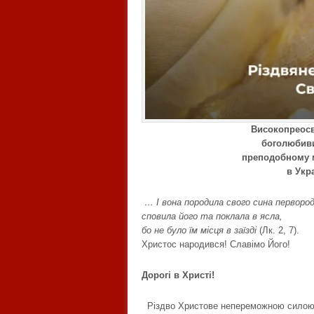
Високопреосв
боголюбиви
преподобному м
в Укр
… І вона породила свого сина первород
сповила його та поклала в ясла,
бо не було їм місця в заїзді
(Лк. 2, 7).
Христос народився! Славімо Його!
Дорогі в Христі!
Різдво Христове непереможною силою с