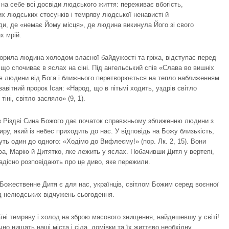
на себе всі досвіди людського життя: переживає вбогість,
их людських стосунків і темряву людської ненависті й
ди, де «немає Йому місця», де людина викинула Його зі свого
х мрій.
ворила людина холодом власної байдужості та гріха, відступає перед
 що спочиває в яслах на сіні. Під ангельський спів «Слава во вишніх
я людини від Бога і ближнього перетворюється на тепло наближенням
авітний пророк Ісая: «Народ, що в пітьмі ходить, уздрів світло
іні, світло засяяло» (9, 1).
 Різдві Сина Божого дає початок справжньому зближенню людини з
, який із небес приходить до нас. У відповідь на Божу близькість,
жуть один до одного: «Ходімо до Вифлеєму!» (пор. Лк. 2, 15). Вони
а, Марію й Дитятко, яке лежить у яслах. Побачивши Дитя у вертепі,
радісно розповідають про це диво, яке пережили.
. Божественне Дитя є для нас, українців, світлом Божим серед воєнної
д нелюдських відчужень сьогодення.
аїні темряву і холод на зброю масового знищення, найдешевшу у світі!
но нищать наші міста і сіла, домівки та їх життєво необхідну