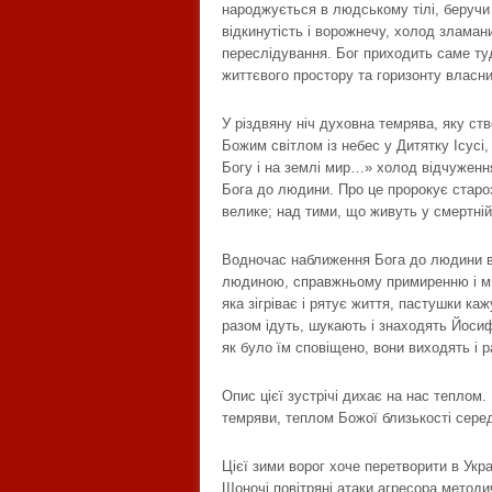
народжується в людському тілі, беручи 
відкинутість і ворожнечу, холод зламан
переслідування. Бог приходить саме ту
життєвого простору та горизонту власни
У різдвяну ніч духовна темрява, яку ст
Божим світлом із небес у Дитятку Ісусі,
Богу і на землі мир…» холод відчуженн
Бога до людини. Про це пророкує староз
велике; над тими, що живуть у смертній т
Водночас наближення Бога до людини в
людиною, справжньому примиренню і миру
яка зігріває і рятує життя, пастушки ка
разом ідуть, шукають і знаходять Йосиф
як було їм сповіщено, вони виходять і 
Опис цієї зустрічі дихає на нас теплом
темряви, теплом Божої близькості сере
Цієї зими ворог хоче перетворити в Укр
Щоночі повітряні атаки агресора методич