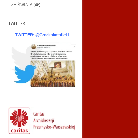
ZE ŚWIATA
(46)
TWITTER
TWITTER: @Greckokatolicki