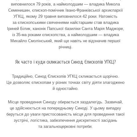
виповнилося 79 років, а наймолодшим — владика Микола
Семенишин, єпископ-помічник Івано-Франківської архиєпархії
УГКЦ, якому 29 травня виповнилося 42 роки. Натомість
за єпископськими свяченнями найстаршим став владика
Іриней Білик, канонік Папської базиліки Санта Марія Маджоре,
із 35-ма роками єпископства, а наймолодшим — владика
Михайло Смолінський, який ще навіть не відзначив першої
річниці.
Як часто і куди скликається Синод Єпископів УГКЦ?
Традиційно, Синод Єпископів УГКЦ скликається щорічно.
Це дозволяє єпископам у різних точках світу діяти злагоджено
й одностайно.
Місце проведення Синоду обирається заздалегідь. Зазвичай,
це здійснюється на попередньому Синоді. У цьому випадку
беруться до уваги пристосованість місця для проведення такої
зустрічі, логістика, забезпечення дискретності засідань
та загальноцерковні потреби.