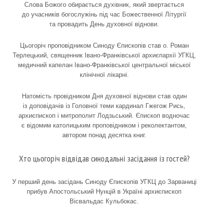
Слова Божого обирається духівник, який звертається
до учасників богослужінь під час Божественної Літургії
та провадить День духовної віднови.
Цьогоріч проповідником Синоду Єпископів став о. Роман
Терлецький, священник Івано-Франківської архиєпархії УГКЦ,
медичний капелан Івано-Франківської центральної міської
клінічної лікарні.
Натомість провідником Дня духовної віднови став один
із доповідачів із Головної теми кардинал Гжегож Рись,
архиєпископ і митрополит Лодзьський. Єпископ водночас
є відомим католицьким проповідником і реколектантом,
автором понад десятка книг.
Хто цьогоріч відвідав синодальні засідання із гостей?
У перший день засідань Синоду Єпископів УГКЦ до Зарваниці
прибув Апостольський Нунцій в Україні архиєпископ
Вісвальдас Кульбокас.