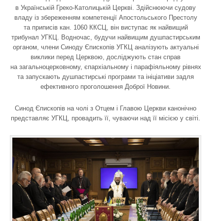
в Українській Греко-Католицькій Церкві. Здійснюючи судову
владу із збереженням компетенції Апостольського Престолу
та приписів кан. 1060 ККСЦ, він виступає як найвищий
трибунал УГКЦ. Водночас, будучи найвищим душпастирським
органом, члени Синоду Єпископів УГКЦ аналізують актуальні
виклики перед Церквою, досліджують стан справ
на загальноцерковному, єпархіальному і парафіяльному рівнях
та запускають душпастирські програми та ініціативи задля
ефективного проголошення Доброї Новини.
Синод Єпископів на чолі з Отцем і Главою Церкви канонічно
представляє УГКЦ, провадить її, чуваючи над її місією у світі.