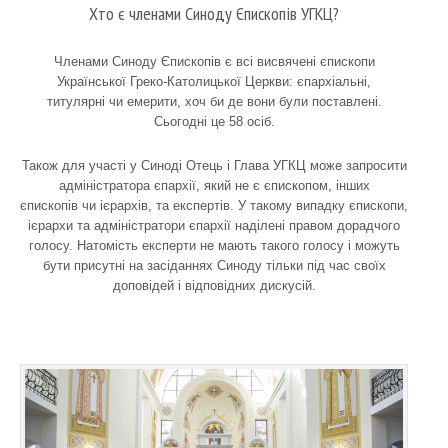
Хто є членами Синоду Єпископів УГКЦ?
Членами Синоду Єпископів є всі висвячені єпископи
Української Греко-Католицької Церкви: єпархіальні,
титулярні чи емерити, хоч би де вони були поставлені.
Сьогодні це 58 осіб.
Також для участі у Синоді Отець і Глава УГКЦ може запросити
адміністратора єпархії, який не є єпископом, інших
єпископів чи ієрархів, та експертів. У такому випадку єпископи,
ієрархи та адміністратори єпархії наділені правом дорадчого
голосу. Натомість експерти не мають такого голосу і можуть
бути присутні на засіданнях Синоду тільки під час своїх
доповідей і відповідних дискусій.