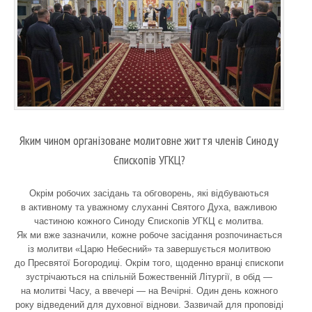
Яким чином організоване молитовне життя членів Синоду
Єпископів УГКЦ?
Окрім робочих засідань та обговорень, які відбуваються
в активному та уважному слуханні Святого Духа, важливою
частиною кожного Синоду Єпископів УГКЦ є молитва.
Як ми вже зазначили, кожне робоче засідання розпочинається
із молитви «Царю Небесний» та завершується молитвою
до Пресвятої Богородиці. Окрім того, щоденно вранці єпископи
зустрічаються на спільній Божественній Літургії, в обід —
на молитві Часу, а ввечері — на Вечірні. Один день кожного
року відведений для духовної віднови. Зазвичай для проповіді