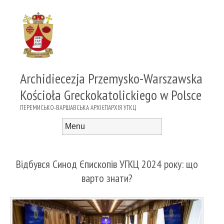
Archidiecezja Przemysko-Warszawska
Kościoła Greckokatolickiego w Polsce
ПЕРЕМИСЬКО-ВАРШАВСЬКА АРХІЄПАРХІЯ УГКЦ
Menu
Skip to content
Відбувся Синод Єпископів УГКЦ 2024 року: що
варто знати?