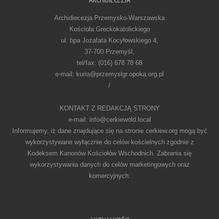
Archidiecezja Przemysko-Warszawska
Kościoła Greckokatolickiego
ul. bpa Jozafata Kocyłowskiego 4,
37-700 Przemyśl,
tel/fax: (016) 678 78 68
e-mail: kuria@przemyslgr.opoka.org.pl
/
KONTAKT Z REDAKCJĄ STRONY
e-mail: info@cerkiewold.local
Informujemy, iż dane znajdujące się na stronie cerkiew.org mogą być
wykorzystywane wyłącznie do celów kościelnych zgodnie z
Kodeksem Kanonów Kościołów Wschodnich. Zabrania się
wykorzystywania danych do celów marketingowych oraz
komercyjnych.