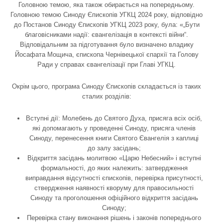
Головною темою, яка також обирається на попередньому.
Головною темою Синоду Єпископів УГКЦ 2024 року, відповідно
до Постанов Синоду Єпископів УГКЦ 2023 року, була: «„Бути
благовісниками надії: євангелізація в контексті війни“.
Відповідальним за підготування було визначено владику
Йосафата Мощича, єпископа Чернівецької єпархії та Голову
Ради у справах євангелізації при Главі УГКЦ.
Окрім цього, програма Синоду Єпископів складається із таких
сталих розділів:
Вступні дії: Молебень до Святого Духа, присяга всіх осіб,
які допомагають у проведенні Синоду, присяга членів
Синоду, перенесення книги Святого Євангелія з каплиці
до залу засідань;
Відкриття засідань молитвою «Царю Небесний» і вступні
формальності, до яких належить: затвердження
виправдання відсутності єпископів, перевірка присутності,
ствердження наявності кворуму для правосильності
Синоду та проголошення офіційного відкриття засідань
Синоду;
Перевірка стану виконання рішень і законів попереднього