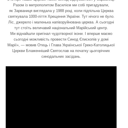
Разом із митрополитом Василієм ми собі пригадували,
як Зарваниця виглядала у 1988 році, коли підпільна Церква
святкувала 1000-ліття Хрещення України. Тут нічого не було.
Ліс, джерело і маленька напівзруйнована церква. А сьогодні
тут стоїть величавий національний Марійський центр.
Ми віднайшли оригінал чудотворної ікони. І вперше маємо
сьогодні можливість провести Синод Єпископів у домі
Марії», — мовив Отець і Глава Української Греко-Католицької
Церкви Блаженніший Святослав на початку цьогорічних
синодальних засідань.