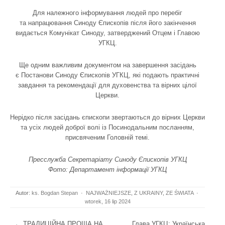
Для належного інформування людей про перебіг
та напрацювання Синоду Єпископів після його закінчення
видається
Комунікат Синоду
, затверджений Отцем і Главою
УГКЦ.
Ще одним важливим документом на завершення засідань
є
Постанови Синоду Єпископів УГКЦ
, які подають практичні
завдання та рекомендації для духовенства та вірних цілої
Церкви.
Нерідко після засідань єпископи звертаються до вірних Церкви
та усіх людей доброї волі із Посинодальним посланням,
присвяченим Головній темі.
Пресслужба Секретаріату Синоду Єпископів УГКЦ
Фото: Департамент інформації УГКЦ
Autor:
ks. Bogdan Stepan
·
NAJWAŻNIEJSZE
,
Z UKRAINY
,
ZE ŚWIATA
·
wtorek, 16 lip 2024
Post navigation
←
ТРАДИЦІЙНА ПРОЩА НА
Глава УГКЦ: Українська