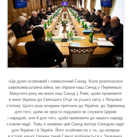
«Це дуже особливий і символічний Синод. Коли розпочалася
широкомасштабна війна, ми зібрали наш Синод у Перемишлі.
Минулого року ми мали наш Синод у Римі, щоби промовити
в імені України до Святішого Отця та усього світу з Петрової
столиці. Цього разу владики приїхали до України, до Зарваниці
для того, щоби не просто подумати як служити Церкві
і народові, але й для того, щоби промовити до нашого народу
словом надії. Тому я називаю цей Синод вкотре Синодом надії
для України і в Україні. Його особливістю є те, що вперше
в історії нашої Церкви такий Синод відбувається у Зарваниці.