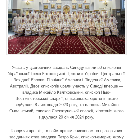
Участь у цьогорічних засідань Синоду взяли 50 єпископів
Української Греко-Католицької Церкви з України, Центральної
і Західної Європи, Північної Америки і Південної Америки,
Австралії. Двоє єпископів брали участь у Синоді вперше —
владика Михайло Квятковський, єпископ Нью-
Вестмінстерської єпархії, єпископська хіротонія якого
відбулася 8 листопада 2023 року, та владика Михайло
Смолінський, єпископ Саскатунської єпархії, хіротонія якого
відбулася 20 січня 2024 року.
Говорячи про вік, то найстаршим єпископом на цьогорічних
засіданнях став владика Петро Крик, єпископ-емерит, якому