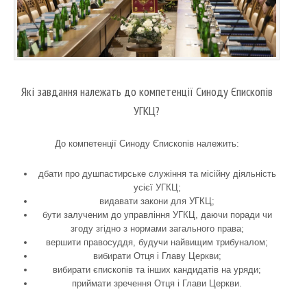
Які завдання належать до компетенції Синоду Єпископів
УГКЦ?
До компетенції Синоду Єпископів належить:
дбати про душпастирське служіння та місійну діяльність
усієї УГКЦ;
видавати закони для УГКЦ;
бути залученим до управління УГКЦ, даючи поради чи
згоду згідно з нормами загального права;
вершити правосуддя, будучи найвищим трибуналом;
вибирати Отця і Главу Церкви;
вибирати єпископів та інших кандидатів на уряди;
приймати зречення Отця і Глави Церкви.