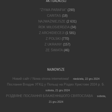
AKTUALNOŚCI
"ŻYWA PARAFIA"
(290)
CARITAS
(18)
NAJWAŻNIEJSZE
(2 631)
ROK MIŁOSIERDZIA
(34)
Z ARCHIDIECEJI
(1 581)
Z POLSKI
(770)
Z UKRAINY
(157)
ZE ŚWIATA
(46)
NAJNOWSZE
Новий сайт / Nowa strona internetowa!
niedziela, 22 gru 2024
Послання Владик УГКЦ у Польщі на Різдво Христове 2024 р. Б.
sobota, 21 gru 2024
РІЗДВЯНЕ ПОСЛАННЯ БЛАЖЕННІШОГО СВЯТОСЛАВА
sobota,
21 gru 2024