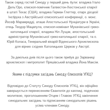
Також серед гостей Синоду у перший день були: владика Італо
Дель’Оро, єпископ-помічник Галвестон-Хюстонської єпархії
в штаті Техас (США), владика Герман Глеттер, єпарх дієцезії
Інсбрука з Австрійської єпископської конференції, о. монс.
Йосеф Марамредді, аташе Апостольської Нунціатури в Україні,
отець Теодор Мацапула, єпископ-номінант Мукачівської греко-
католицької єпархії, владика Ніл Лущак, апостольський
адміністратор Мукачівської греко-католицької єпархії, та о.
Юрій Коласа, Генеральний вікарій Віденського Архиєпископа
для вірних східних Католицьких Церков у Австрії.
За декілька днів після цього також прибув до Зарваниці
архиєпископ і митрополит Пряшівський владика Йона Максім.
Якими є підсумки засідань Синоду Єпископів УГКЦ?
Відповідно до Статуту Синоду Єпископів УГКЦ, він офіційно
завершується перенесенням Євангелія до каплиці, подячною
молитвою, проголошенням Отцем і Главою УГКЦ закінчення
синодальних засідань та підписанням синодальних рішень
усіма членами Синоду.