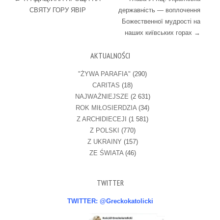
СВЯТУ ГОРУ ЯВІР
державність — воплочення
Божественної мудрості на
наших київських горах
→
AKTUALNOŚCI
"ŻYWA PARAFIA"
(290)
CARITAS
(18)
NAJWAŻNIEJSZE
(2 631)
ROK MIŁOSIERDZIA
(34)
Z ARCHIDIECEJI
(1 581)
Z POLSKI
(770)
Z UKRAINY
(157)
ZE ŚWIATA
(46)
TWITTER
TWITTER: @Greckokatolicki