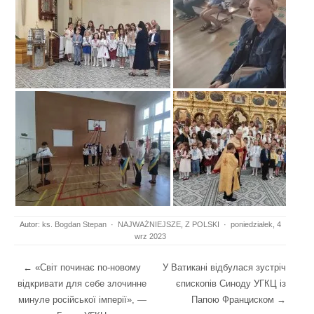
Autor:
ks. Bogdan Stepan
·
NAJWAŻNIEJSZE
,
Z POLSKI
·
poniedziałek, 4
wrz 2023
Post navigation
←
«Світ починає по-новому
У Ватикані відбулася зустріч
відкривати для себе злочинне
єпископів Синоду УГКЦ із
минуле російської імперії», —
Папою Франциском
→