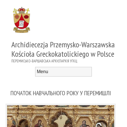
Archidiecezja Przemysko-Warszawska
Kościoła Greckokatolickiego w Polsce
ПЕРЕМИСЬКО-ВАРШАВСЬКА АРХІЄПАРХІЯ УГКЦ
Menu
Skip to content
ПОЧАТОК НАВЧАЛЬНОГО РОКУ У ПЕРЕМИШЛІ