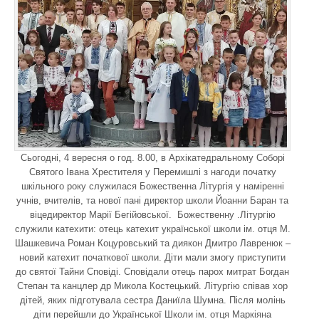
Сьогодні, 4 вересня о год. 8.00, в Архікатедральному Соборі
Святого Івана Хрестителя у Перемишлі з нагоди початку
шкільного року служилася Божественна Літургія у наміренні
учнів, вчителів, та нової пані директор школи Йоанни Баран та
віцедиректор Марії Бегійовської. Божественну .Літургію
служили катехити: отець катехит української школи ім. отця М.
Шашкевича Роман Коцуровський та диякон Дмитро Лавренюк –
новий катехит початкової школи. Діти мали змогу приступити
до святої Тайни Сповіді. Сповідали отець парох митрат Богдан
Степан та канцлер др Микола Костецький. Літургію співав хор
дітей, яких підготувала сестра Даниїла Шумна. Після молінь
діти перейшли до Української Школи ім. отця Маркіяна