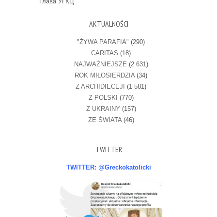
Глава УГКЦ
AKTUALNOŚCI
"ŻYWA PARAFIA"
(290)
CARITAS
(18)
NAJWAŻNIEJSZE
(2 631)
ROK MIŁOSIERDZIA
(34)
Z ARCHIDIECEJI
(1 581)
Z POLSKI
(770)
Z UKRAINY
(157)
ZE ŚWIATA
(46)
TWITTER
TWITTER: @Greckokatolicki