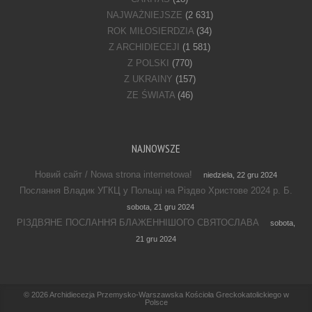
NAJWAŻNIEJSZE
(2 631)
ROK MIŁOSIERDZIA
(34)
Z ARCHIDIECEJI
(1 581)
Z POLSKI
(770)
Z UKRAINY
(157)
ZE ŚWIATA
(46)
NAJNOWSZE
Новий сайт / Nowa strona internetowa!
niedziela, 22 gru 2024
Послання Владик УГКЦ у Польщі на Різдво Христове 2024 р. Б.
sobota, 21 gru 2024
РІЗДВЯНЕ ПОСЛАННЯ БЛАЖЕННІШОГО СВЯТОСЛАВА
sobota,
21 gru 2024
Footer Menu
© 2026
Archidiecezja Przemysko-Warszawska Kościoła Greckokatolickiego w
Polsce