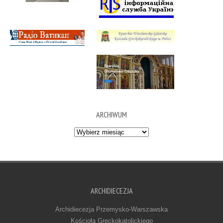
ARCHIWUM
Archiwum
ARCHIDIECEZJA
Archidiecezja Przemysko-Warszawska
Kościoła Greckokatolickiego