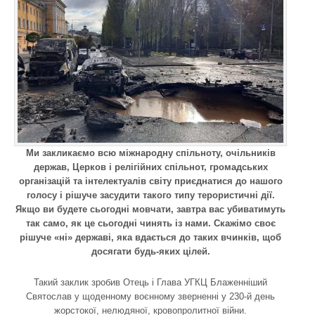
Ми закликаємо всю міжнародну спільноту, очільників
держав, Церков і релігійних спільнот, громадських
організацій та інтелектуалів світу приєднатися до нашого
голосу і рішуче засудити такого типу терористичні дії.
Якщо ви будете сьогодні мовчати, завтра вас убиватимуть
так само, як це сьогодні чинять із нами. Скажімо своє
рішуче «ні» державі, яка вдається до таких вчинків, щоб
досягати будь-яких цілей.
Такий заклик зробив Отець і Глава УГКЦ Блаженніший
Святослав у щоденному воєнному зверненні у 230-й день
жорстокої, нелюдяної, кровопролитної війни.