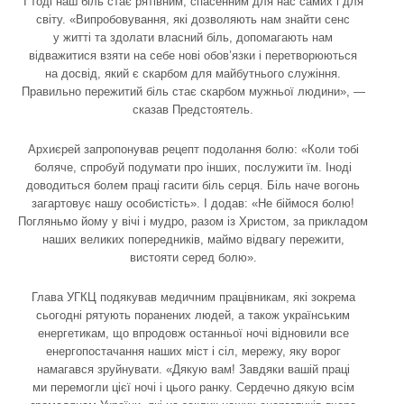
І тоді наш біль стає рятівним, спасенним для нас самих і для
світу. «Випробовування, які дозволяють нам знайти сенс
у житті та здолати власний біль, допомагають нам
відважитися взяти на себе нові обов’язки і перетворюються
на досвід, який є скарбом для майбутнього служіння.
Правильно пережитий біль стає скарбом мужньої людини», —
сказав Предстоятель.
Архиєрей запропонував рецепт подолання болю: «Коли тобі
боляче, спробуй подумати про інших, послужити їм. Іноді
доводиться болем праці гасити біль серця. Біль наче вогонь
загартовує нашу особистість». І додав: «Не біймося болю!
Погляньмо йому у вічі і мудро, разом із Христом, за прикладом
наших великих попередників, маймо відвагу пережити,
вистояти серед болю».
Глава УГКЦ подякував медичним працівникам, які зокрема
сьогодні рятують поранених людей, а також українським
енергетикам, що впродовж останньої ночі відновили все
енергопостачання наших міст і сіл, мережу, яку ворог
намагався зруйнувати. «Дякую вам! Завдяки вашій праці
ми перемогли цієї ночі і цього ранку. Сердечно дякую всім