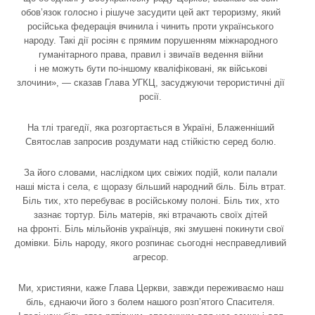
обов’язок голосно і рішуче засудити цей акт тероризму, який
російська федерація вчинила і чинить проти українського
народу. Такі дії росіян є прямим порушенням міжнародного
гуманітарного права, правил і звичаїв ведення війни
і не можуть бути по-іншому кваліфіковані, як військові
злочини», — сказав Глава УГКЦ, засуджуючи терористичні дії
росії.
На тлі трагедії, яка розгортається в Україні, Блаженніший
Святослав запросив роздумати над стійкістю серед болю.
За його словами, наслідком цих свіжих подій, коли палали
наші міста і села, є щоразу більший народний біль. Біль втрат.
Біль тих, хто перебуває в російському полоні. Біль тих, хто
зазнає тортур. Біль матерів, які втрачають своїх дітей
на фронті. Біль мільйонів українців, які змушені покинути свої
домівки. Біль народу, якого розпинає сьогодні несправедливий
агресор.
Ми, християни, каже Глава Церкви, завжди переживаємо наш
біль, єднаючи його з болем нашого розп’ятого Спасителя.