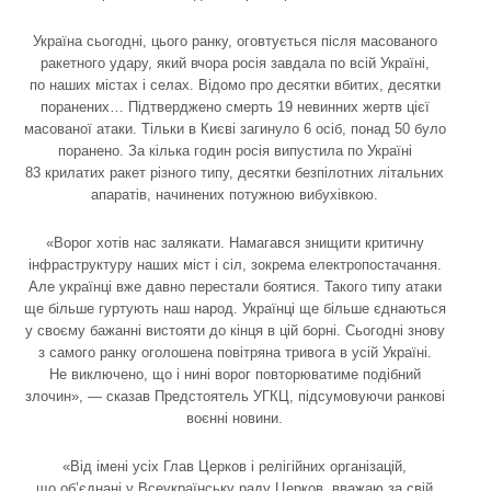
Україна сьогодні, цього ранку, оговтується після масованого
ракетного удару, який вчора росія завдала по всій Україні,
по наших містах і селах. Відомо про десятки вбитих, десятки
поранених… Підтверджено смерть 19 невинних жертв цієї
масованої атаки. Тільки в Києві загинуло 6 осіб, понад 50 було
поранено. За кілька годин росія випустила по Україні
83 крилатих ракет різного типу, десятки безпілотних літальних
апаратів, начинених потужною вибухівкою.
«Ворог хотів нас залякати. Намагався знищити критичну
інфраструктуру наших міст і сіл, зокрема електропостачання.
Але українці вже давно перестали боятися. Такого типу атаки
ще більше гуртують наш народ. Українці ще більше єднаються
у своєму бажанні вистояти до кінця в цій борні. Сьогодні знову
з самого ранку оголошена повітряна тривога в усій Україні.
Не виключено, що і нині ворог повторюватиме подібний
злочин», — сказав Предстоятель УГКЦ, підсумовуючи ранкові
воєнні новини.
«Від імені усіх Глав Церков і релігійних організацій,
що об’єднані у Всеукраїнську раду Церков, вважаю за свій