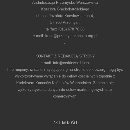
Archidiecezja Przemysko-Warszawska
Kościoła Greckokatolickiego
ul. bpa Jozafata Kocyłowskiego 4,
37-700 Przemyśl,
tel/fax: (016) 678 78 68
e-mail: kuria@przemyslgr.opoka.org.pl
/
KONTAKT Z REDAKCJĄ STRONY
e-mail: info@cerkiewold.local
Informujemy, iż dane znajdujące się na stronie cerkiew.org mogą być
wykorzystywane wyłącznie do celów kościelnych zgodnie z
Kodeksem Kanonów Kościołów Wschodnich. Zabrania się
wykorzystywania danych do celów marketingowych oraz
komercyjnych.
AKTUALNOŚCI