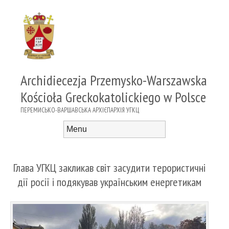
Archidiecezja Przemysko-Warszawska
Kościoła Greckokatolickiego w Polsce
ПЕРЕМИСЬКО-ВАРШАВСЬКА АРХІЄПАРХІЯ УГКЦ
Menu
Skip to content
Глава УГКЦ закликав світ засудити терористичні
дії росії і подякував українським енергетикам