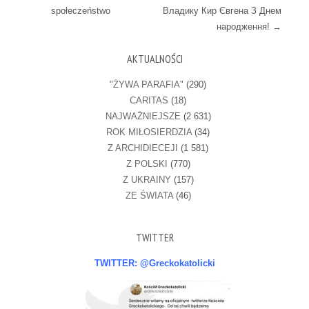
społeczeństwo
Владику Кир Євгена З Днем
народження!
→
AKTUALNOŚCI
"ŻYWA PARAFIA"
(290)
CARITAS
(18)
NAJWAŻNIEJSZE
(2 631)
ROK MIŁOSIERDZIA
(34)
Z ARCHIDIECEJI
(1 581)
Z POLSKI
(770)
Z UKRAINY
(157)
ZE ŚWIATA
(46)
TWITTER
TWITTER: @Greckokatolicki