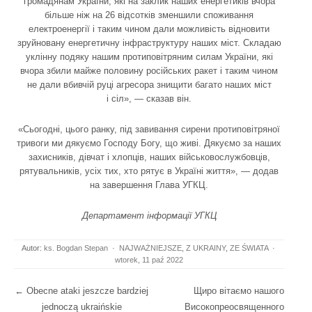
громадянам України, які на заклик наших енергетиків вчора
більше ніж на 26 відсотків зменшили споживання
електроенергії і таким чином дали можливість відновити
зруйновану енергетичну інфраструктуру наших міст. Складаю
уклінну подяку нашим протиповітряним силам України, які
вчора збили майже половину російських ракет і таким чином
не дали вбивчій руці агресора знищити багато наших міст
і сіл», — сказав він.
«Сьогодні, цього ранку, під завивання сирени протиповітряної
тривоги ми дякуємо Господу Богу, що живі. Дякуємо за наших
захисників, дівчат і хлопців, наших військовослужбовців,
рятувальників, усіх тих, хто рятує в Україні життя», — додав
на завершення Глава УГКЦ.
Департамент інформації УГКЦ
Autor:
ks. Bogdan Stepan
·
NAJWAŻNIEJSZE
,
Z UKRAINY
,
ZE ŚWIATA
·
wtorek, 11 paź 2022
Post navigation
←
Obecne ataki jeszcze bardziej
Щиро вітаємо нашого
jednoczą ukraińskie
Високопреосвященного