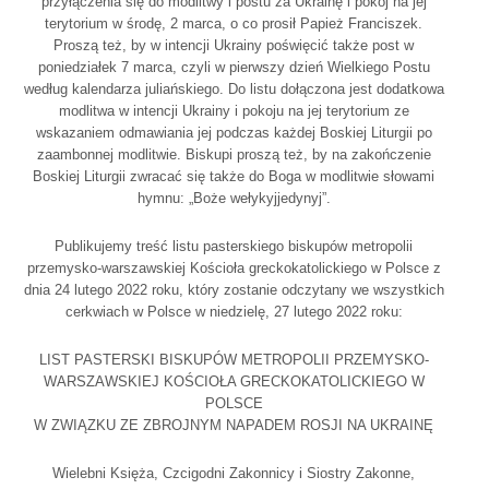
przyłączenia się do modlitwy i postu za Ukrainę i pokój na jej
terytorium w środę, 2 marca, o co prosił Papież Franciszek.
Proszą też, by w intencji Ukrainy poświęcić także post w
poniedziałek 7 marca, czyli w pierwszy dzień Wielkiego Postu
według kalendarza juliańskiego. Do listu dołączona jest dodatkowa
modlitwa w intencji Ukrainy i pokoju na jej terytorium ze
wskazaniem odmawiania jej podczas każdej Boskiej Liturgii po
zaambonnej modlitwie. Biskupi proszą też, by na zakończenie
Boskiej Liturgii zwracać się także do Boga w modlitwie słowami
hymnu: „Boże wełykyjjedynyj”.
Publikujemy treść listu pasterskiego biskupów metropolii
przemysko-warszawskiej Kościoła greckokatolickiego w Polsce z
dnia 24 lutego 2022 roku, który zostanie odczytany we wszystkich
cerkwiach w Polsce w niedzielę, 27 lutego 2022 roku:
LIST PASTERSKI BISKUPÓW METROPOLII PRZEMYSKO-
WARSZAWSKIEJ KOŚCIOŁA GRECKOKATOLICKIEGO W
POLSCE
W ZWIĄZKU ZE ZBROJNYM NAPADEM ROSJI NA UKRAINĘ
Wielebni Księża, Czcigodni Zakonnicy i Siostry Zakonne,