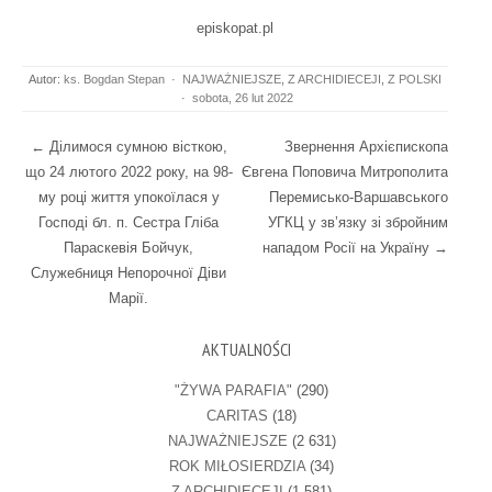
episkopat.pl
Autor:
ks. Bogdan Stepan
·
NAJWAŻNIEJSZE
,
Z ARCHIDIECEJI
,
Z POLSKI
·
sobota, 26 lut 2022
Post navigation
←
Ділимося сумною вісткою,
Звернення Архієпископа
що 24 лютого 2022 року, на 98-
Євгена Поповича Митрополита
му році життя упокоїлася у
Перемисько-Варшавського
Господі бл. п. Сестра Гліба
УГКЦ у зв’язку зі збройним
Параскевія Бойчук,
нападом Росії на Україну
→
Служебниця Непорочної Діви
Марії.
AKTUALNOŚCI
"ŻYWA PARAFIA"
(290)
CARITAS
(18)
NAJWAŻNIEJSZE
(2 631)
ROK MIŁOSIERDZIA
(34)
Z ARCHIDIECEJI
(1 581)