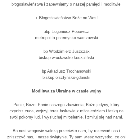
błogosławieństwa i zapewniamy o naszej pamięci i modlitwie.
+ Błogosławieństwo Boże na Was!
abp Eugeniusz Popowicz
metropolita przemysko-warszawski
bp Włodzimierz Juszczak
biskup wrocławsko-koszaliński
bp Arkadiusz Trochanowski
biskup olsztyńsko-gdański
Modlitwa za Ukrainę w czasie wojny
Panie, Boże, Panie naszego zbawienia, Boże jedyny, który
czynisz cuda, wejrzyj teraz łaskawie z miłosierdziem i łaską na
swój pokorny lud, i wysłuchaj miłosiernie, i zmiłuj się nad nami.
Bo nasi wrogowie walczą przeciwko nam, by rozerwać nas i
zniszczyć nas, i nasze świątynie. Ty sam wiesz wszystko, co oni