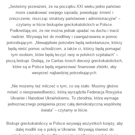
„Jesteśmy przerażeni, że na początku XXI wieku jedno państwo
może zaatakować swojego sąsiada, powodując śmierć i
zniszczenie, niszcząc struktury państwowe i administracyjne” –
czytamy w liście biskupów greckokatolickich w Polsce.
Podkreślają oni, że nie można jednak upadać na duchu i tracić
nadziei. Wzywają też do modlitwy i zaangażowania w pomoc
potrzebującym. „Niewątpliwie potrzebni będą wolontariusze, którzy
będą nieść pomoc uchodźcom, a także ci, którzy będą pomagać
tym osobom, które będą leczyć rany w polskich szpitalach” –
piszą biskupi. Dodają, że Caritas trzech diecezji greckokatolickich,
które są w Polsce będą organizować finansowe zbiórki, aby
wesprzeć najbardziej potrzebujących.
„Nie możemy też milczeć o tym, co się stało. Musimy głośno
mówić o niesprawiedliwości, którą wyrządziła Federacja Rosyjska
Ukrainie i Narodowi Ukraińskiemu. To zbrodnia, która wymaga
jednoznacznego potępienia przez całą demokratyczną wspólnotę
świata” – czytamy w liście.
Biskupi greckokatoliccy w Polsce wzywają wszystkich księży, aby
dalej modlili się o pokój w Ukrainie. Wzywają również do