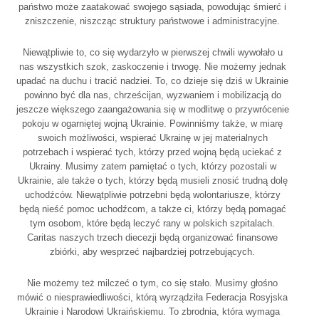
państwo może zaatakować swojego sąsiada, powodując śmierć i
zniszczenie, niszcząc struktury państwowe i administracyjne.
Niewątpliwie to, co się wydarzyło w pierwszej chwili wywołało u
nas wszystkich szok, zaskoczenie i trwogę. Nie możemy jednak
upadać na duchu i tracić nadziei. To, co dzieje się dziś w Ukrainie
powinno być dla nas, chrześcijan, wyzwaniem i mobilizacją do
jeszcze większego zaangażowania się w modlitwę o przywrócenie
pokoju w ogarniętej wojną Ukrainie. Powinniśmy także, w miarę
swoich możliwości, wspierać Ukrainę w jej materialnych
potrzebach i wspierać tych, którzy przed wojną będą uciekać z
Ukrainy. Musimy zatem pamiętać o tych, którzy pozostali w
Ukrainie, ale także o tych, którzy będą musieli znosić trudną dolę
uchodźców. Niewątpliwie potrzebni będą wolontariusze, którzy
będą nieść pomoc uchodźcom, a także ci, którzy będą pomagać
tym osobom, które będą leczyć rany w polskich szpitalach.
Caritas naszych trzech diecezji będą organizować finansowe
zbiórki, aby wesprzeć najbardziej potrzebujących.
Nie możemy też milczeć o tym, co się stało. Musimy głośno
mówić o niesprawiedliwości, którą wyrządziła Federacja Rosyjska
Ukrainie i Narodowi Ukraińskiemu. To zbrodnia, która wymaga