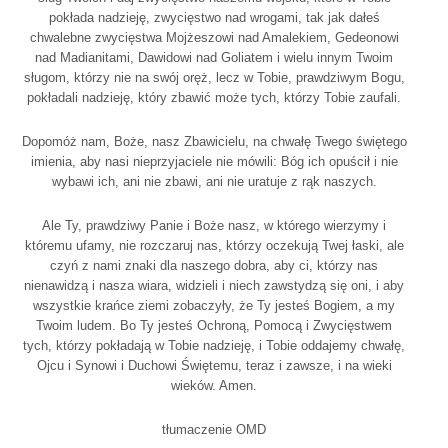
pokłada nadzieję, zwycięstwo nad wrogami, tak jak dałeś
chwalebne zwycięstwa Mojżeszowi nad Amalekiem, Gedeonowi
nad Madianitami, Dawidowi nad Goliatem i wielu innym Twoim
sługom, którzy nie na swój oręż, lecz w Tobie, prawdziwym Bogu,
pokładali nadzieję, który zbawić może tych, którzy Tobie zaufali.
Dopomóż nam, Boże, nasz Zbawicielu, na chwałę Twego świętego
imienia, aby nasi nieprzyjaciele nie mówili: Bóg ich opuścił i nie
wybawi ich, ani nie zbawi, ani nie uratuje z rąk naszych.
Ale Ty, prawdziwy Panie i Boże nasz, w którego wierzymy i
któremu ufamy, nie rozczaruj nas, którzy oczekują Twej łaski, ale
czyń z nami znaki dla naszego dobra, aby ci, którzy nas
nienawidzą i nasza wiara, widzieli i niech zawstydzą się oni, i aby
wszystkie krańce ziemi zobaczyły, że Ty jesteś Bogiem, a my
Twoim ludem. Bo Ty jesteś Ochroną, Pomocą i Zwycięstwem
tych, którzy pokładają w Tobie nadzieję, i Tobie oddajemy chwałę,
Ojcu i Synowi i Duchowi Świętemu, teraz i zawsze, i na wieki
wieków. Amen.
tłumaczenie OMD