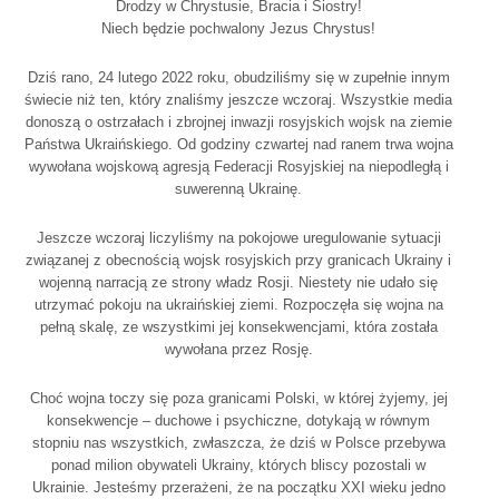
Drodzy w Chrystusie, Bracia i Siostry!
Niech będzie pochwalony Jezus Chrystus!
Dziś rano, 24 lutego 2022 roku, obudziliśmy się w zupełnie innym
świecie niż ten, który znaliśmy jeszcze wczoraj. Wszystkie media
donoszą o ostrzałach i zbrojnej inwazji rosyjskich wojsk na ziemie
Państwa Ukraińskiego. Od godziny czwartej nad ranem trwa wojna
wywołana wojskową agresją Federacji Rosyjskiej na niepodległą i
suwerenną Ukrainę.
Jeszcze wczoraj liczyliśmy na pokojowe uregulowanie sytuacji
związanej z obecnością wojsk rosyjskich przy granicach Ukrainy i
wojenną narracją ze strony władz Rosji. Niestety nie udało się
utrzymać pokoju na ukraińskiej ziemi. Rozpoczęła się wojna na
pełną skalę, ze wszystkimi jej konsekwencjami, która została
wywołana przez Rosję.
Choć wojna toczy się poza granicami Polski, w której żyjemy, jej
konsekwencje – duchowe i psychiczne, dotykają w równym
stopniu nas wszystkich, zwłaszcza, że dziś w Polsce przebywa
ponad milion obywateli Ukrainy, których bliscy pozostali w
Ukrainie. Jesteśmy przerażeni, że na początku XXI wieku jedno