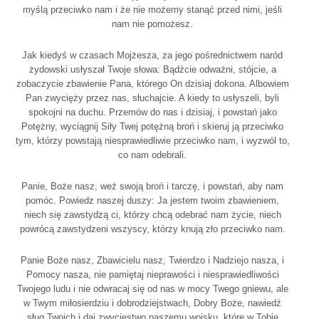
myślą przeciwko nam i że nie możemy stanąć przed nimi, jeśli
nam nie pomożesz.
Jak kiedyś w czasach Mojżesza, za jego pośrednictwem naród
żydowski usłyszał Twoje słowa: Bądźcie odważni, stójcie, a
zobaczycie zbawienie Pana, którego On dzisiaj dokona. Albowiem
Pan zwycięży przez nas, słuchajcie. A kiedy to usłyszeli, byli
spokojni na duchu. Przemów do nas i dzisiaj, i powstań jako
Potężny, wyciągnij Siły Twej potężną broń i skieruj ją przeciwko
tym, którzy powstają niesprawiedliwie przeciwko nam, i wyzwól to,
co nam odebrali.
Panie, Boże nasz, weź swoją broń i tarczę, i powstań, aby nam
pomóc. Powiedz naszej duszy: Ja jestem twoim zbawieniem,
niech się zawstydzą ci, którzy chcą odebrać nam życie, niech
powrócą zawstydzeni wszyscy, którzy knują zło przeciwko nam.
Panie Boże nasz, Zbawicielu nasz, Twierdzo i Nadziejo nasza, i
Pomocy nasza, nie pamiętaj nieprawości i niesprawiedliwości
Twojego ludu i nie odwracaj się od nas w mocy Twego gniewu, ale
w Twym miłosierdziu i dobrodziejstwach, Dobry Boże, nawiedź
sług Twoich i daj zwycięstwo naszemu wojsku, które w Tobie