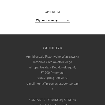
ARCHIWUM
Archiwum
ARCHIDIECEZJA
Archidiecezja Przemysko-Warszawska
Kościoła Greckokatolickiego
ul. bpa Jozafata Kocyłowskiego 4,
37-700 Przemyśl,
tel/fax: (016) 678 78 68
e-mail: kuria@przemyslgr.opoka.org.pl
/
KONTAKT Z REDAKCJĄ STRONY