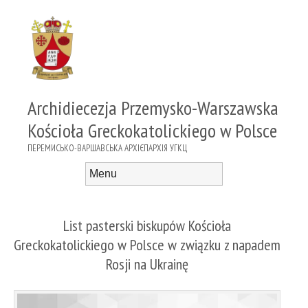
Archidiecezja Przemysko-Warszawska
Kościoła Greckokatolickiego w Polsce
ПЕРЕМИСЬКО-ВАРШАВСЬКА АРХІЄПАРХІЯ УГКЦ
Menu
Skip to content
List pasterski biskupów Kościoła
Greckokatolickiego w Polsce w związku z napadem
Rosji na Ukrainę