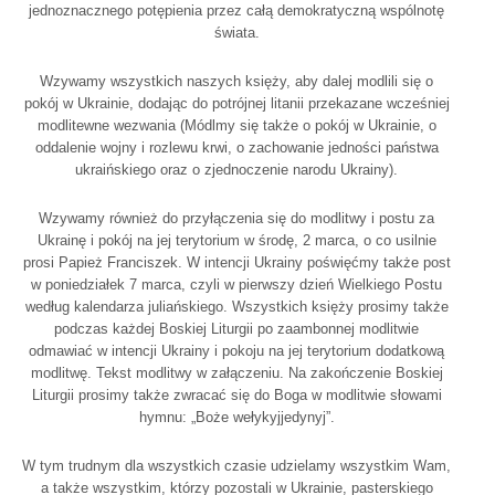
jednoznacznego potępienia przez całą demokratyczną wspólnotę
świata.
Wzywamy wszystkich naszych księży, aby dalej modlili się o
pokój w Ukrainie, dodając do potrójnej litanii przekazane wcześniej
modlitewne wezwania (Módlmy się także o pokój w Ukrainie, o
oddalenie wojny i rozlewu krwi, o zachowanie jedności państwa
ukraińskiego oraz o zjednoczenie narodu Ukrainy).
Wzywamy również do przyłączenia się do modlitwy i postu za
Ukrainę i pokój na jej terytorium w środę, 2 marca, o co usilnie
prosi Papież Franciszek. W intencji Ukrainy poświęćmy także post
w poniedziałek 7 marca, czyli w pierwszy dzień Wielkiego Postu
według kalendarza juliańskiego. Wszystkich księży prosimy także
podczas każdej Boskiej Liturgii po zaambonnej modlitwie
odmawiać w intencji Ukrainy i pokoju na jej terytorium dodatkową
modlitwę. Tekst modlitwy w załączeniu. Na zakończenie Boskiej
Liturgii prosimy także zwracać się do Boga w modlitwie słowami
hymnu: „Boże wełykyjjedynyj”.
W tym trudnym dla wszystkich czasie udzielamy wszystkim Wam,
a także wszystkim, którzy pozostali w Ukrainie, pasterskiego