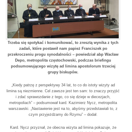
Trzeba się spotykać i komunikować, to zresztą wynika z tych
zadań, które postawił nam papież Franciszek po
przekroczeniu progu synodalności – powiedział abp Wacław
Depo, metropolita częstochowski, podczas briefingu
podsumowującego wizytę ad limina apostolorum trzeciej
grupy biskupów.
„Kiedy patrzę z perspektywy 34 lat, to co do istoty wizyty ad
limina są niezmienne. Cel zawsze jest ten sam: to znaczy przyjść
i zdać sprawozdanie z tego, co się dzieje w diecezjach,
metropoliach” – podsumował kard. Kazimierz Nycz, metropolita
warszawski. „Nastawienie jest na to, abyśmy przedstawiali to, z
czym przyjeżdżamy do Rzymu” – dodał.
Kard. Nycz przyznał, że obecna wizyta ad limina pokazuje, że