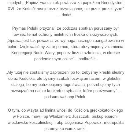
młodych. „Papież Franciszek powtarza za papieżem Benedyktem
XVI, że Kościół rośnie przez przyciąganie, nie przez prozelityzm”
– dodał.
Prymas Polski przyznał, że podczas spotkań poruszany był
również temat ochrony nieletnich i troska o skrzywdzonych.
„Sprawa jest tak poważna, że wymaga naszego zaangażowania w
pełni. Dziękowaliśmy za tę pomoc, którą otrzymujemy z ramienia
Kongregacji Nauki Wiary, poprzez liczne szkolenia, w okresie
pandemicznym online” – podkreślił.
„My tutaj nie zostaliśmy zaproszeni po to, żebyśmy kreślili idealny
obraz Kościoła, ale byśmy szukali rozwiązań razem, w głębokim
dialogu, bo my potrzebujemy tego światła, potrzebujemy tych
rozwiązań na nasze konkretne sytuacje, które przeżywamy” –
podsumował abp Polak.
O tym, co wizyta ad limina wnosi do Kościoła greckokatolickiego
w Polsce, mówili bp Włodzimierz Juszczak, biskup eparchii
wrocławsko-koszalińskiej, i abp Eugeniusz Popowicz, metropolita
przemysko-warszawski.