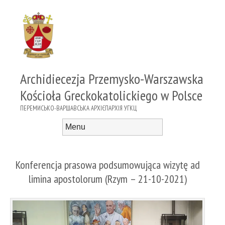
Archidiecezja Przemysko-Warszawska
Kościoła Greckokatolickiego w Polsce
ПЕРЕМИСЬКО-ВАРШАВСЬКА АРХІЄПАРХІЯ УГКЦ
Menu
Skip to content
Konferencja prasowa podsumowująca wizytę ad
limina apostolorum (Rzym – 21-10-2021)