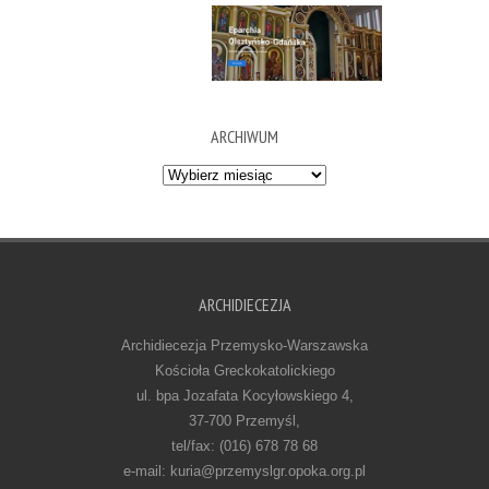
ARCHIWUM
Archiwum
ARCHIDIECEZJA
Archidiecezja Przemysko-Warszawska
Kościoła Greckokatolickiego
ul. bpa Jozafata Kocyłowskiego 4,
37-700 Przemyśl,
tel/fax: (016) 678 78 68
e-mail: kuria@przemyslgr.opoka.org.pl