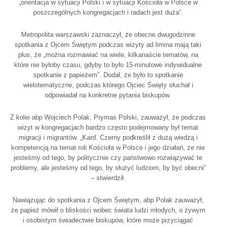
„orientacja w sytuacji Polski i w sytuacji Kościoła w Polsce w
poszczególnych kongregacjach i radach jest duża”.
Metropolita warszawski zaznaczył, że obecne dwugodzinne
spotkania z Ojcem Świętym podczas wizyty ad limina mają taki
plus, że „można rozmawiać na wiele, kilkanaście tematów, na
które nie byłoby czasu, gdyby to było 15-minutowe indywidualne
spotkanie z papieżem”. Dodał, że było to spotkanie
wielotematyczne, podczas którego Ojciec Święty słuchał i
odpowiadał na konkretne pytania biskupów.
Z kolei abp Wojciech Polak, Prymas Polski, zauważył, że podczas
wizyt w kongregacjach bardzo często podejmowany był temat
migracji i migrantów. „Kard. Czerny podkreślił z dużą wiedzą i
kompetencją na temat roli Kościoła w Polsce i jego działań, że nie
jesteśmy od tego, by politycznie czy państwowo rozwiązywać te
problemy, ale jesteśmy od tego, by służyć ludziom, by być obecni”
– stwierdził.
Nawiązując do spotkania z Ojcem Świętym, abp Polak zauważył,
że papież mówił o bliskości wobec świata ludzi młodych, o żywym
i osobistym świadectwie biskupów, które może przyciągać