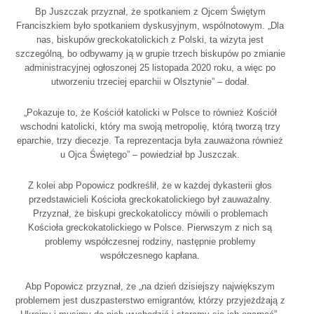
Bp Juszczak przyznał, że spotkaniem z Ojcem Świętym
Franciszkiem było spotkaniem dyskusyjnym, wspólnotowym. „Dla
nas, biskupów greckokatolickich z Polski, ta wizyta jest
szczególną, bo odbywamy ją w grupie trzech biskupów po zmianie
administracyjnej ogłoszonej 25 listopada 2020 roku, a więc po
utworzeniu trzeciej eparchii w Olsztynie” – dodał.
„Pokazuje to, że Kościół katolicki w Polsce to również Kościół
wschodni katolicki, który ma swoją metropolię, którą tworzą trzy
eparchie, trzy diecezje. Ta reprezentacja była zauważona również
u Ojca Świętego” – powiedział bp Juszczak.
Z kolei abp Popowicz podkreślił, że w każdej dykasterii głos
przedstawicieli Kościoła greckokatolickiego był zauważalny.
Przyznał, że biskupi greckokatoliccy mówili o problemach
Kościoła greckokatolickiego w Polsce. Pierwszym z nich są
problemy współczesnej rodziny, następnie problemy
współczesnego kapłana.
Abp Popowicz przyznał, że „na dzień dzisiejszy największym
problemem jest duszpasterstwo emigrantów, którzy przyjeżdżają z