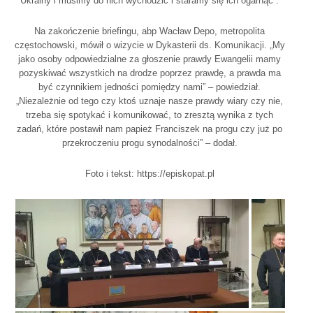
Ukrainy i musimy do nich wychodzić i staramy się ich ogarnąć”.
Na zakończenie briefingu, abp Wacław Depo, metropolita
częstochowski, mówił o wizycie w Dykasterii ds. Komunikacji. „My
jako osoby odpowiedzialne za głoszenie prawdy Ewangelii mamy
pozyskiwać wszystkich na drodze poprzez prawdę, a prawda ma
być czynnikiem jedności pomiędzy nami” – powiedział.
„Niezależnie od tego czy ktoś uznaje nasze prawdy wiary czy nie,
trzeba się spotykać i komunikować, to zresztą wynika z tych
zadań, które postawił nam papież Franciszek na progu czy już po
przekroczeniu progu synodalności” – dodał.
Foto i tekst: https://episkopat.pl