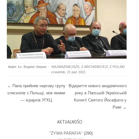
Autor:
ks. Bogdan Stepan
·
NAJWAŻNIEJSZE
,
Z ARCHIDIECEJI
,
Z POLSKI
·
czwartek, 21 paź 2021
Post navigation
←
Папа прийняв чергову групу
Відкриття нового академічного
єпископів з Польщі, між якими
року в Папській Українській
— ієрархів УГКЦ
Колегії Святого Йосафата у
Римі
→
AKTUALNOŚCI
"ŻYWA PARAFIA"
(290)