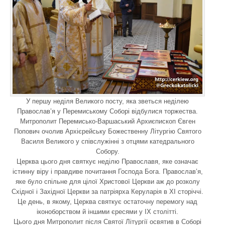
У першу неділя Великого посту, яка зветься неділею
Православ’я у Перемиському Соборі відбулися торжества.
Митрополит Перемисько-Варшаський Архиєпископ Євген
Попович очолив Архієрейську Божественну Літургію Святого
Василя Великого у співслужінні з отцями катедрального
Собору.
Церква цього дня святкує неділю Православя, яке означає
істинну віру і правдиве почитання Господа Бога. Православ’я,
яке було спільне для цілої Христової Церкви аж до розколу
Східної і Західної Церкви за патріярха Керуларія в XI сторіччі.
Це день, в якому, Церква святкує остаточну перемогу над
іконоборством й іншими єресями у ІХ столітті.
Цього дня Митрополит після Святої Літургії освятив в Соборі