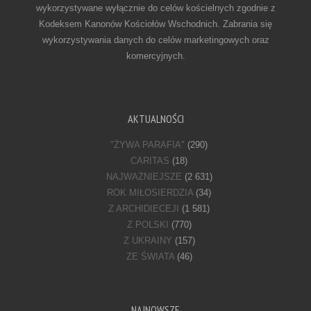
wykorzystywane wyłącznie do celów kościelnych zgodnie z
Kodeksem Kanonów Kościołów Wschodnich. Zabrania się
wykorzystywania danych do celów marketingowych oraz
komercyjnych.
AKTUALNOŚCI
"ŻYWA PARAFIA"
(290)
CARITAS
(18)
NAJWAŻNIEJSZE
(2 631)
ROK MIŁOSIERDZIA
(34)
Z ARCHIDIECEJI
(1 581)
Z POLSKI
(770)
Z UKRAINY
(157)
ZE ŚWIATA
(46)
NAJNOWSZE