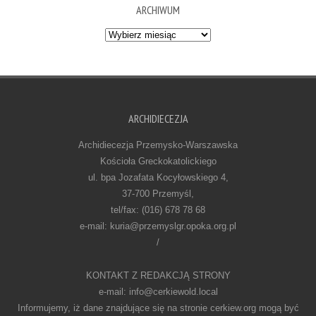
ARCHIWUM
Archiwum
ARCHIDIECEZJA
Archidiecezja Przemysko-Warszawska
Kościoła Greckokatolickiego
ul. bpa Jozafata Kocyłowskiego 4,
37-700 Przemyśl,
tel/fax: (016) 678 78 68
e-mail: kuria@przemyslgr.opoka.org.pl
/
KONTAKT Z REDAKCJĄ STRONY
e-mail: info@cerkiewold.local
Informujemy, iż dane znajdujące się na stronie cerkiew.org mogą być