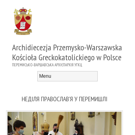
Archidiecezja Przemysko-Warszawska
Kościoła Greckokatolickiego w Polsce
ПЕРЕМИСЬКО-ВАРШАВСЬКА АРХІЄПАРХІЯ УГКЦ
Menu
Skip to content
НЕДІЛЯ ПРАВОСЛАВ’Я У ПЕРЕМИШЛІ