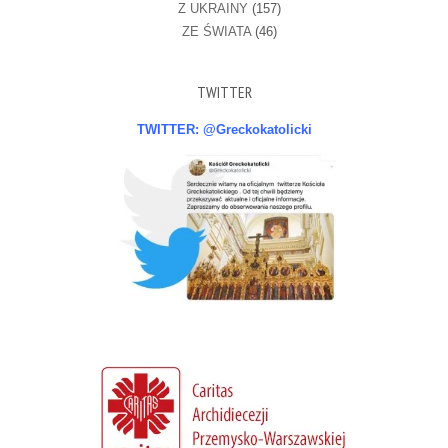
Z UKRAINY
(157)
ZE ŚWIATA
(46)
TWITTER
TWITTER: @Greckokatolicki