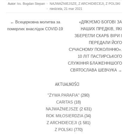
Autor:
ks. Bogdan Stepan
·
NAJWAŻNIEJSZE
,
Z ARCHIDIECEJI
,
Z POLSKI
·
niedziela, 21 mar 2021
Post navigation
←
Всецерковна молитва за
«ДЯКУЄМО БОГОВІ ЗА
померлих внаслідок COVID-19
НАШИХ ПРЕДКІВ, ЯКІ
ЗБЕРЕГЛИ СКАРБ ВІРИ І
ПЕРЕДАЛИ ЙОГО
СУЧАСНОМУ ПОКОЛІННЮ».
10 ЛІТ ПАСТИРСЬКОГО
СЛУЖІННЯ БЛАЖЕННІШОГО
СВЯТОСЛАВА ШЕВЧУКА
→
AKTUALNOŚCI
"ŻYWA PARAFIA"
(290)
CARITAS
(18)
NAJWAŻNIEJSZE
(2 631)
ROK MIŁOSIERDZIA
(34)
Z ARCHIDIECEJI
(1 581)
Z POLSKI
(770)