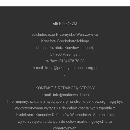
ARCHIDIECEZJA
Archidiecezja Przemysko-Warszawska
Kościoła Greckokatolickiego
ul. bpa Jozafata Kocyłowskiego 4,
37-700 Przemyśl,
tel/fax: (016) 678 78 68
e-mail: kuria@przemyslgr.opoka.org.pl
/
KONTAKT Z REDAKCJĄ STRONY
e-mail: info@cerkiewold.local
Informujemy, iż dane znajdujące się na stronie cerkiew.org mogą być
wykorzystywane wyłącznie do celów kościelnych zgodnie z
Kodeksem Kanonów Kościołów Wschodnich. Zabrania się
wykorzystywania danych do celów marketingowych oraz
komercyjnych.