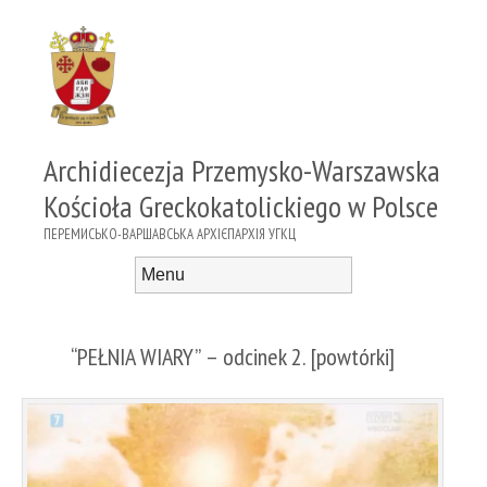
Archidiecezja Przemysko-Warszawska
Kościoła Greckokatolickiego w Polsce
ПЕРЕМИСЬКО-ВАРШАВСЬКА АРХІЄПАРХІЯ УГКЦ
Menu
Skip to content
“PEŁNIA WIARY” – odcinek 2. [powtórki]