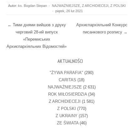
Autor:
ks. Bogdan Stepan
·
NAJWAŻNIEJSZE
,
Z ARCHIDIECEJI
,
Z POLSKI
·
piątek, 26 lut 2021
Post navigation
←
Тими днями вийшов з друку
Архиєпархіяльний Конкурс
черговий 28-ий випуск
писанкового розпису
→
«Перемиських
Архиєпархіяльних Відомостей»
AKTUALNOŚCI
"ŻYWA PARAFIA"
(290)
CARITAS
(18)
NAJWAŻNIEJSZE
(2 631)
ROK MIŁOSIERDZIA
(34)
Z ARCHIDIECEJI
(1 581)
Z POLSKI
(770)
Z UKRAINY
(157)
ZE ŚWIATA
(46)