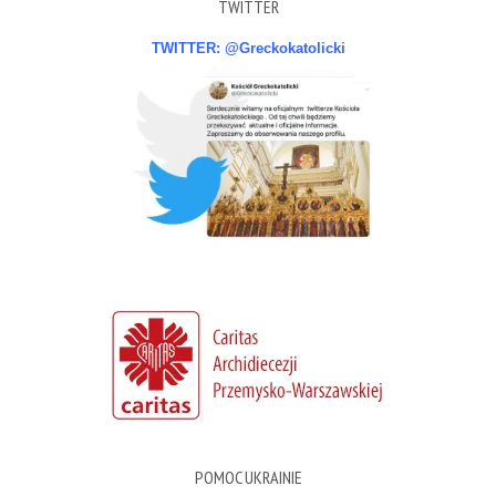
TWITTER
TWITTER: @Greckokatolicki
POMOC UKRAINIE