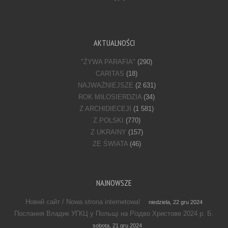
AKTUALNOŚCI
"ŻYWA PARAFIA"
(290)
CARITAS
(18)
NAJWAŻNIEJSZE
(2 631)
ROK MIŁOSIERDZIA
(34)
Z ARCHIDIECEJI
(1 581)
Z POLSKI
(770)
Z UKRAINY
(157)
ZE ŚWIATA
(46)
NAJNOWSZE
Новий сайт / Nowa strona internetowa!
niedziela, 22 gru 2024
Послання Владик УГКЦ у Польщі на Різдво Христове 2024 р. Б.
sobota, 21 gru 2024