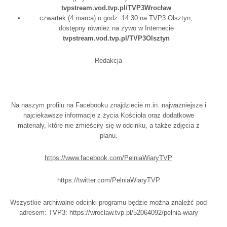
tvpstream.vod.tvp.pl/TVP3Wrocław
czwartek (4 marca) o godz. 14.30 na TVP3 Olsztyn​,
dostępny również na żywo w Internecie
tvpstream.vod.tvp.pl/TVP3Olsztyn
Redakcja
Na naszym profilu na Facebooku znajdziecie m.in. najważniejsze i
najciekawsze informacje z życia Kościoła oraz dodatkowe
materiały, które nie zmieściły się w odcinku, a także zdjęcia z
planu.
https://www.facebook.com/PelniaWiaryTVP
https://twitter.com/PelniaWiaryTVP
Wszystkie archiwalne odcinki programu będzie można znaleźć pod
adresem: TVP3:
https://wroclaw.tvp.pl/52064092/pelnia-wiary