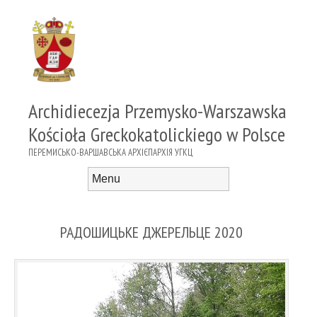
Archidiecezja Przemysko-Warszawska
Kościoła Greckokatolickiego w Polsce
ПЕРЕМИСЬКО-ВАРШАВСЬКА АРХІЄПАРХІЯ УГКЦ
Menu
Skip to content
РАДОШИЦЬКЕ ДЖЕРЕЛЬЦЕ 2020