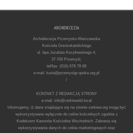
ARCHIDIECEZJA
Archidiecezja Przemysko-Warszawska
Kościoła Greckokatolickiego
ul. bpa Jozafata Kocyłowskiego 4,
37-700 Przemyśl,
tel/fax: (016) 678 78 68
e-mail: kuria@przemyslgr.opoka.org.pl
/
KONTAKT Z REDAKCJĄ STRONY
e-mail: info@cerkiewold.local
Informujemy, iż dane znajdujące się na stronie cerkiew.org mogą być
wykorzystywane wyłącznie do celów kościelnych zgodnie z
Kodeksem Kanonów Kościołów Wschodnich. Zabrania się
wykorzystywania danych do celów marketingowych oraz