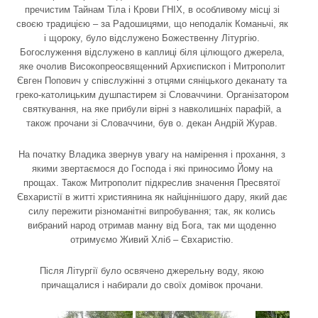
пречистим Тайнам Тіла і Крови ГНІХ, в особливому місці зі
своєю традицією – за Радошицями, що неподалік Команьчі, як
і щороку, було відслужено Божественну Літургію.
Богослуження відслужено в каплиці біля цілющого джерела,
яке очолив Високопреосвященний Архиєпископ і Митрополит
Євген Попович у співслужінні з отцями сяніцького деканату та
греко-католицьким душпастирем зі Словаччини. Організатором
святкування, на яке прибули вірні з навколишніх парафій, а
також прочани зі Словаччини, був о. декан Андрій Журав.
На початку Владика звернув увагу на намірення і прохання, з
якими звертаємося до Господа і які приносимо Йому на
прощах. Також Митрополит підкреслив значення Пресвятої
Євхаристії в житті християнина як найціннішого дару, який дає
силу пережити різноманітні випробування; так, як колись
вибраний народ отримав манну від Бога, так ми щоденно
отримуємо Живий Хліб – Євхаристію.
Після Літургії було освячено джерельну воду, якою
причащалися і набирали до своїх домівок прочани.