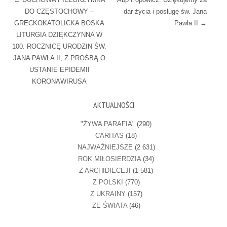
DO CZĘSTOCHOWY –
dar życia i posługę św. Jana
GRECKOKATOLICKA BOSKA
Pawła II
→
LITURGIA DZIĘKCZYNNA W
100. ROCZNICĘ URODZIN ŚW.
JANA PAWŁA II, Z PROŚBĄ O
USTANIE EPIDEMII
KORONAWIRUSA
AKTUALNOŚCI
"ŻYWA PARAFIA"
(290)
CARITAS
(18)
NAJWAŻNIEJSZE
(2 631)
ROK MIŁOSIERDZIA
(34)
Z ARCHIDIECEJI
(1 581)
Z POLSKI
(770)
Z UKRAINY
(157)
ZE ŚWIATA
(46)