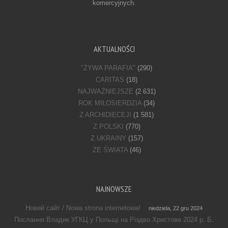
komercyjnych.
AKTUALNOŚCI
"ŻYWA PARAFIA"
(290)
CARITAS
(18)
NAJWAŻNIEJSZE
(2 631)
ROK MIŁOSIERDZIA
(34)
Z ARCHIDIECEJI
(1 581)
Z POLSKI
(770)
Z UKRAINY
(157)
ZE ŚWIATA
(46)
NAJNOWSZE
Новий сайт / Nowa strona internetowa!
niedziela, 22 gru 2024
Послання Владик УГКЦ у Польщі на Різдво Христове 2024 р. Б.