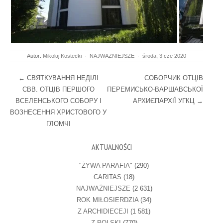
Autor:
Mikołaj Kostecki
·
NAJWAŻNIEJSZE
·
środa, 3 cze 2020
Post navigation
←
СВЯТКУВАННЯ НЕДІЛІ
СОБОРЧИК ОТЦІВ
СВВ. ОТЦІВ ПЕРШОГО
ПЕРЕМИСЬКО-ВАРШАВСЬКОЇ
ВСЕЛЕНСЬКОГО СОБОРУ І
АРХИЄПАРХІЇ УГКЦ
→
ВОЗНЕСЕННЯ ХРИСТОВОГО У
ГЛОМЧІ
AKTUALNOŚCI
"ŻYWA PARAFIA"
(290)
CARITAS
(18)
NAJWAŻNIEJSZE
(2 631)
ROK MIŁOSIERDZIA
(34)
Z ARCHIDIECEJI
(1 581)
Z POLSKI
(770)