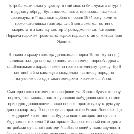
Потреба мати власну церкву, в якій можна би служити літургії
в рідному обряді, була велика проте, щоправда частково,
зреалізувати її вдалося щойно в червні 1974 року, коли-то
греко-католицька громада Ельблонга змогла гостинно
скористати з каплиці сестер Згромадження св. Катерини.
Першим парохом греко-католицької парафії став о. митрат Іван
Яремін.
Власного храму громада дочекалася через 10 літ. Була це (і
залишається до сьогодні) невелика каплиця, переобладнана
ельблонзькими парафіянами на греко-католицьку церкву. До ІІ
світової війни каплиця знаходилася на площі перед не
існуючим сьогодні євангелицьким храмом св. Анни.
Сьогодні греко-католицькі парафіяни Ельблонга будують нову
церкву, яка виросла поміж сучасною забудовою міста, немов
природно доповнюючи своєю появою архітектурну структуру
даного кварталу. Її спроектував архітектор Роман Левосюк. Це
модерний храм, під час будови якого використані сучасні
будівельні технології й матеріали. Запроектований він згідно з
потребами сучасної громади й забезпечений у всякі зручності.
Споруда, звінчена золотими куполами, реально вже сьогодні є