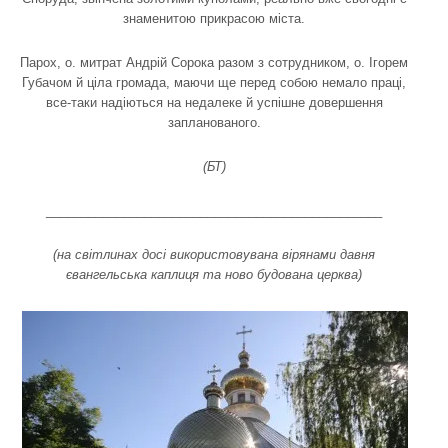
знаменитою прикрасою міста.
Парох, о. митрат Андрій Сорока разом з сотрудником, о. Ігорем
Губачом й ціла громада, маючи ще перед собою немало праці,
все-таки надіються на недалеке й успішне довершення
запланованого.
(БТ)
________________________________________________
(на світлинах досі використовувана вірянами давня
євангельська каплиця та ново будована церква)