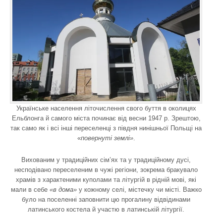
Українське населення літочислення свого буття в околицях
Ельблонга й самого міста починає від весни 1947 р. Зрештою,
так само як і всі інші переселенці з півдня нинішньої Польщі на
«
повернуті землі»
.
Вихованим у традиційних сім’ях та у традиційному дусі,
несподівано переселеним в чужі регіони, зокрема бракувало
храмів з характеними куполами та літургій в рідній мові, які
мали в себе
«в дома»
у кожному селі, містечку чи місті. Важко
було на поселенні заповнити цю прогалину відвідинами
латинського костела й участю в латинській літургії.