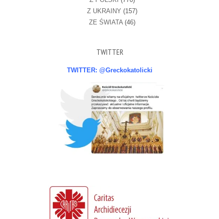
Z UKRAINY
(157)
ZE ŚWIATA
(46)
TWITTER
TWITTER: @Greckokatolicki