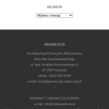
ARCHIWUM
Archiwum
ARCHIDIECEZJA
Archidiecezja Przemysko-Warszawska
Kościoła Greckokatolickiego
ul. bpa Jozafata Kocyłowskiego 4,
37-700 Przemyśl,
tel/fax: (016) 678 78 68
e-mail: kuria@przemyslgr.opoka.org.pl
/
KONTAKT Z REDAKCJĄ STRONY
e-mail: info@cerkiewold.local