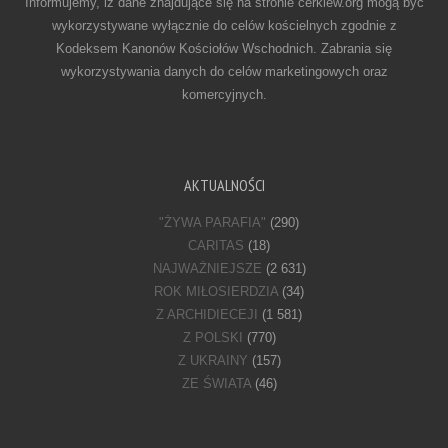
Informujemy, iż dane znajdujące się na stronie cerkiew.org mogą być
wykorzystywane wyłącznie do celów kościelnych zgodnie z
Kodeksem Kanonów Kościołów Wschodnich. Zabrania się
wykorzystywania danych do celów marketingowych oraz
komercyjnych.
AKTUALNOŚCI
"ŻYWA PARAFIA"
(290)
CARITAS
(18)
NAJWAŻNIEJSZE
(2 631)
ROK MIŁOSIERDZIA
(34)
Z ARCHIDIECEJI
(1 581)
Z POLSKI
(770)
Z UKRAINY
(157)
ZE ŚWIATA
(46)