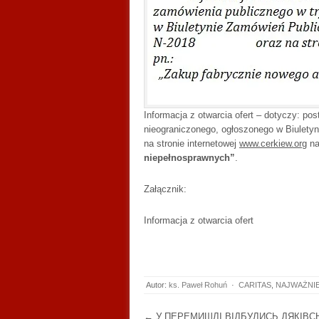
Informacja z otwarcia ofert – dotyczy: po
nieograniczonego, ogłoszonego w Biuletyn
na stronie internetowej
www.cerkiew.org
na
niepełnosprawnych”
.
Załącznik:
Informacja z otwarcia ofert
Autor:
ks. Paweł Rohuń
·
CARITAS
,
NAJWAŻNI
Post navigation
←
У ПЕРЕМИШЛІ ВІДБУЛИСЬ ДЯКІВСЬ