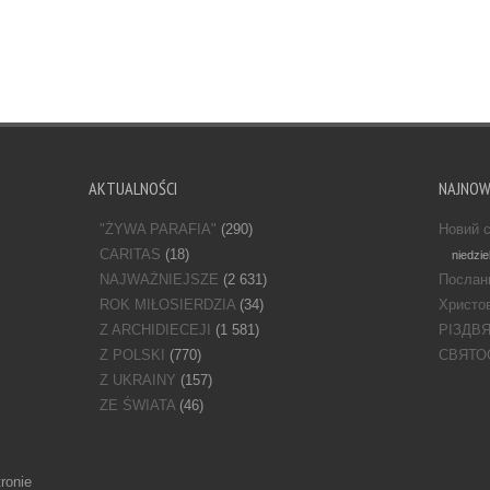
AKTUALNOŚCI
NAJNO
"ŻYWA PARAFIA"
(290)
Новий с
CARITAS
(18)
niedzie
NAJWAŻNIEJSZE
(2 631)
Послан
ROK MIŁOSIERDZIA
(34)
Христов
Z ARCHIDIECEJI
(1 581)
РІЗДВ
Z POLSKI
(770)
СВЯТО
Z UKRAINY
(157)
ZE ŚWIATA
(46)
ronie