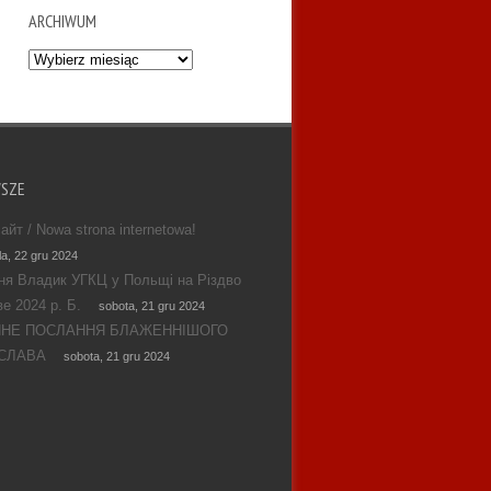
ARCHIWUM
Archiwum
WSZE
айт / Nowa strona internetowa!
la, 22 gru 2024
ня Владик УГКЦ у Польщі на Різдво
е 2024 р. Б.
sobota, 21 gru 2024
ЯНЕ ПОСЛАННЯ БЛАЖЕННІШОГО
СЛАВА
sobota, 21 gru 2024