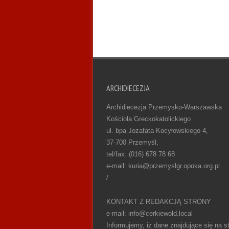
ARCHIDIECEZJA
Archidiecezja Przemysko-Warszawska
Kościoła Greckokatolickiego
ul. bpa Jozafata Kocyłowskiego 4,
37-700 Przemyśl,
tel/fax: (016) 678 78 68
e-mail: kuria@przemyslgr.opoka.org.pl
/
KONTAKT Z REDAKCJĄ STRONY
e-mail: info@cerkiewold.local
Informujemy, iż dane znajdujące się na st