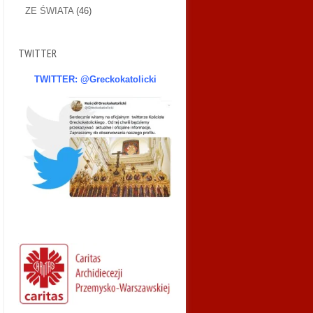
ZE ŚWIATA
(46)
TWITTER
TWITTER: @Greckokatolicki