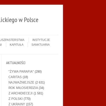
ickiego w Polsce
DUSZPASTERSTWA
INSTYTUCJE
I
KAPITUŁA
SANKTUARIA
AKTUALNOŚCI
"ŻYWA PARAFIA"
(290)
CARITAS
(18)
NAJWAŻNIEJSZE
(2 631)
ROK MIŁOSIERDZIA
(34)
Z ARCHIDIECEJI
(1 581)
Z POLSKI
(770)
Z UKRAINY
(157)