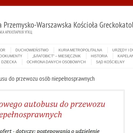
ja Przemysko-Warszawska Kościoła Greckokatol
А АРХІЄПАРХІЯ УГКЦ
IOR
DUCHOWIEŃSTWO
KURIA METROPOLITALNA
URZĘDY I 
DOKUMENTY
„БЛАГОВІСТ” – MIESIĘCZNIK
HISTORIA
KAPELAN
 DZIECKA
OCHRONA DANYCH OSOBOWYCH
SĄD KOŚCIELNY
usu do przewozu osób niepełnosprawnych