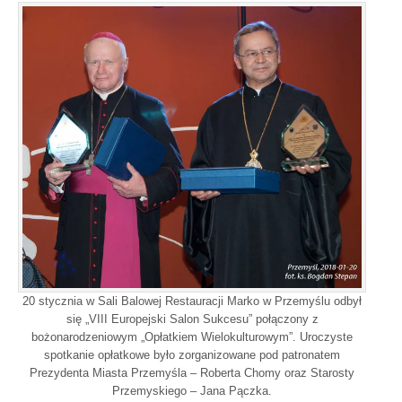
20 stycznia w Sali Balowej Restauracji Marko w Przemyślu odbył
się „VIII Europejski Salon Sukcesu” połączony z
bożonarodzeniowym „Opłatkiem Wielokulturowym”. Uroczyste
spotkanie opłatkowe było zorganizowane pod patronatem
Prezydenta Miasta Przemyśla – Roberta Chomy oraz Starosty
Przemyskiego – Jana Pączka.