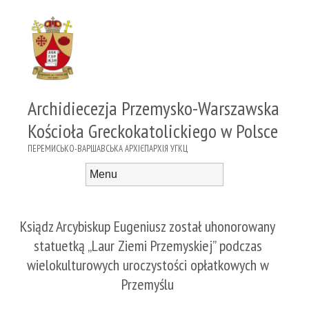
Archidiecezja Przemysko-Warszawska
Kościoła Greckokatolickiego w Polsce
ПЕРЕМИСЬКО-ВАРШАВСЬКА АРХІЄПАРХІЯ УГКЦ
Menu
Skip to content
Ksiądz Arcybiskup Eugeniusz został uhonorowany
statuetką „Laur Ziemi Przemyskiej” podczas
wielokulturowych uroczystości opłatkowych w
Przemyślu