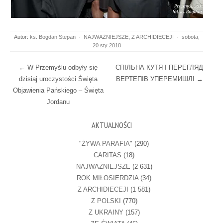
Autor:
ks. Bogdan Stepan
·
NAJWAŻNIEJSZE
,
Z ARCHIDIECEJI
·
sobota,
20 sty 2018
Post navigation
←
W Przemyślu odbyły się
СПІЛЬНА КУТЯ І ПЕРЕГЛЯД
dzisiaj uroczystości Święta
ВЕРТЕПІВ УПЕРЕМИШЛІ
→
Objawienia Pańskiego – Święta
Jordanu
AKTUALNOŚCI
"ŻYWA PARAFIA"
(290)
CARITAS
(18)
NAJWAŻNIEJSZE
(2 631)
ROK MIŁOSIERDZIA
(34)
Z ARCHIDIECEJI
(1 581)
Z POLSKI
(770)
Z UKRAINY
(157)