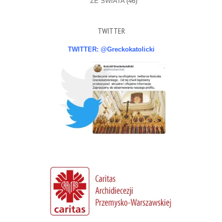
ZE ŚWIATA
(46)
TWITTER
TWITTER: @Greckokatolicki