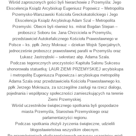
Wśród zaproszonych gości byli hierarchowie z Przemyśla: Jego
Ekscelencja Ksiądz Arcybiskup Eugeniusz Popowicz – Metropolita
Przemysko-Warszawski Kościoła Greckokatolickiego i Jego
Ekscelencja Ksiądz Arcybiskup Adam Szal – Metropolita
Przemyski. Obecni byli również ks. mitrat Bogdan Stepan –
proboszcz Soboru św. Jana Chrzciciela w Przemyślu,
przedstawiciel Autokefalicznego Kościoła Prawosławnego w
Polsce – ks. ppłk Jerzy Mokrauz – dziekan Wojsk Specjalnych,
jednocześnie proboszcz prawosławnej parafii w Przemyślu oraz
Łukasz Jastrzębski – sekretarz abp. Adama Szala.
Podczas tegorocznych uroczystości Kapituła Salonu Sukcesu
uhonorowała statuetką: LAUR ZIEMI PRZEMYSKIEJ arcybiskupa
i metropolitę Eugeniusza Popowicza i arcybiskupa metropolitę
Adama Szala oraz przedstawiciela Kościoła Prawosławnego ks.
ppłk Jerzego Mokrauza, za szczególne zasługi na rzecz dialogu,
pojednania i współpracy społeczności zamieszkujących na terenie
Ziemi Przemyskiej.
Wśród uczestników świątecznego spotkania byli gospodarze
miasta Przemyśla, Starostwa Przemyskiego oraz
parlamentarzyści regionu.
Podczas spotkania złożyli życzenia świąteczne, udzielili
błogosławieństwa wszystkim obecnym.
Po przemówieniach okolicznościowych wszyscy uczestnicy mieli