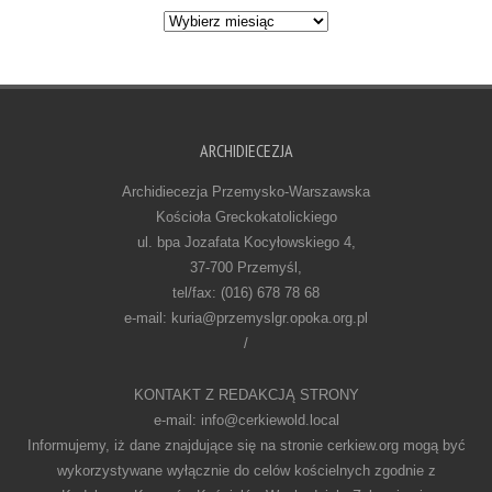
Archiwum
ARCHIDIECEZJA
Archidiecezja Przemysko-Warszawska
Kościoła Greckokatolickiego
ul. bpa Jozafata Kocyłowskiego 4,
37-700 Przemyśl,
tel/fax: (016) 678 78 68
e-mail: kuria@przemyslgr.opoka.org.pl
/
KONTAKT Z REDAKCJĄ STRONY
e-mail: info@cerkiewold.local
Informujemy, iż dane znajdujące się na stronie cerkiew.org mogą być
wykorzystywane wyłącznie do celów kościelnych zgodnie z