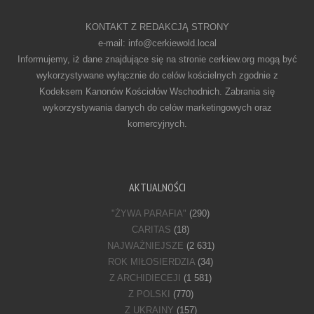
KONTAKT Z REDAKCJĄ STRONY
e-mail: info@cerkiewold.local
Informujemy, iż dane znajdujące się na stronie cerkiew.org mogą być
wykorzystywane wyłącznie do celów kościelnych zgodnie z
Kodeksem Kanonów Kościołów Wschodnich. Zabrania się
wykorzystywania danych do celów marketingowych oraz
komercyjnych.
AKTUALNOŚCI
"ŻYWA PARAFIA"
(290)
CARITAS
(18)
NAJWAŻNIEJSZE
(2 631)
ROK MIŁOSIERDZIA
(34)
Z ARCHIDIECEJI
(1 581)
Z POLSKI
(770)
Z UKRAINY
(157)