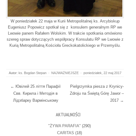
W poniedziałek 22 maja w Kurii Metropolitalnej ks. Arcybiskup
Eugeniusz Popowicz spotkał się z konsulem generalnym RP we
Lwowie panem Rafałem Wolskim. W trakcie spotkania omówiono
szereg spraw dotyczących współpracy Konsulatu RP we Lwowie z
Kurią Metropolitalną Kościoła Greckokatolickiego w Przemyślu.
Autor:
ks. Bogdan Stepan
·
NAJWAŻNIEJSZE
·
poniedziałek, 22 maj 2017
Post navigation
←
Ювілей 25 ліття Парафії
Pielgrzymka piesza z Krynicy-
Свв. Кирила і Методія в
Zdroju na Świętą Górę Jawor –
Лідзбарку Вармінському
2017
→
AKTUALNOŚCI
"ŻYWA PARAFIA"
(290)
CARITAS
(18)