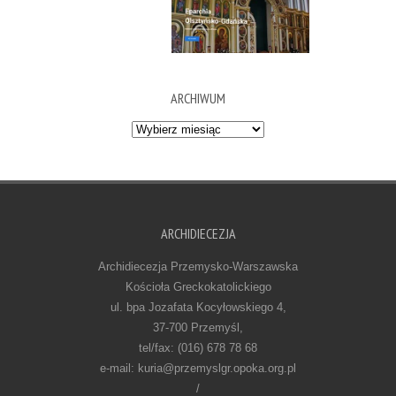
ARCHIWUM
Archiwum
ARCHIDIECEZJA
Archidiecezja Przemysko-Warszawska
Kościoła Greckokatolickiego
ul. bpa Jozafata Kocyłowskiego 4,
37-700 Przemyśl,
tel/fax: (016) 678 78 68
e-mail: kuria@przemyslgr.opoka.org.pl
/