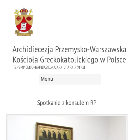
Archidiecezja Przemysko-Warszawska
Kościoła Greckokatolickiego w Polsce
ПЕРЕМИСЬКО-ВАРШАВСЬКА АРХІЄПАРХІЯ УГКЦ
Menu
Skip to content
Spotkanie z konsulem RP