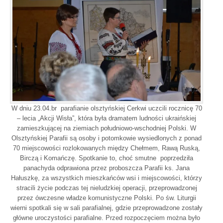
W dniu 23.04.br parafianie olsztyńskiej Cerkwi uczcili rocznicę 70
– lecia „Akcji Wisła”, która była dramatem ludności ukraińskiej
zamieszkującej na ziemiach południowo-wschodniej Polski. W
Olsztyńskiej Parafii są osoby i potomkowie wysiedlonych z ponad
70 miejscowości rozlokowanych między Chełmem, Rawą Ruską,
Birczą i Komańczę. Spotkanie to, choć smutne poprzedziła
panachyda odprawiona przez proboszcza Parafii ks. Jana
Hałuszkę, za wszystkich mieszkańców wsi i miejscowości, którzy
stracili życie podczas tej nieludzkiej operacji, przeprowadzonej
przez ówczesne władze komunistyczne Polski. Po św. Liturgii
wierni spotkali się w sali parafialnej, gdzie przeprowadzone zostały
główne uroczystości parafialne. Przed rozpoczęciem można było