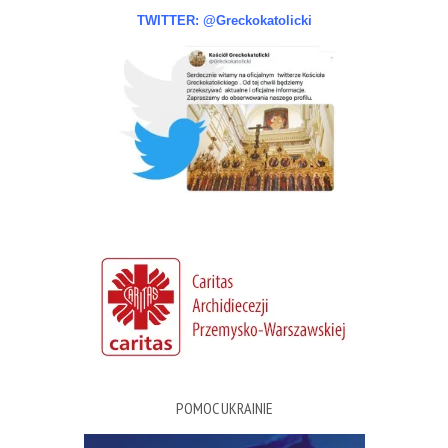
TWITTER: @Greckokatolicki
POMOC UKRAINIE