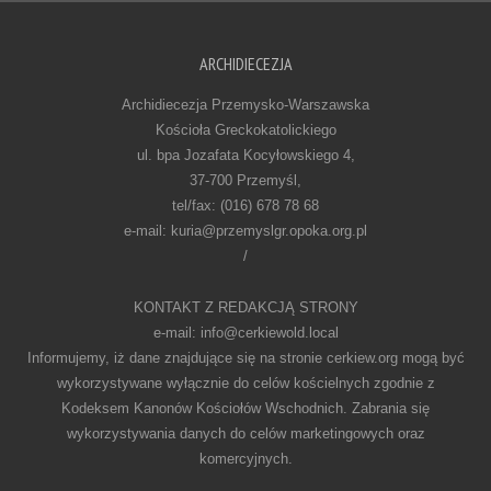
ARCHIDIECEZJA
Archidiecezja Przemysko-Warszawska
Kościoła Greckokatolickiego
ul. bpa Jozafata Kocyłowskiego 4,
37-700 Przemyśl,
tel/fax: (016) 678 78 68
e-mail: kuria@przemyslgr.opoka.org.pl
/
KONTAKT Z REDAKCJĄ STRONY
e-mail: info@cerkiewold.local
Informujemy, iż dane znajdujące się na stronie cerkiew.org mogą być
wykorzystywane wyłącznie do celów kościelnych zgodnie z
Kodeksem Kanonów Kościołów Wschodnich. Zabrania się
wykorzystywania danych do celów marketingowych oraz
komercyjnych.