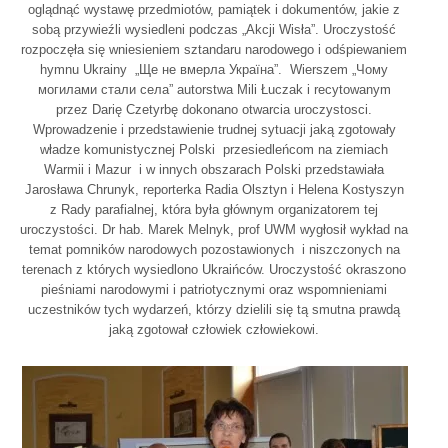
oglądnąć wystawę przedmiotów, pamiątek i dokumentów, jakie z
sobą przywieźli wysiedleni podczas „Akcji Wisła”. Uroczystość
rozpoczęła się wniesieniem sztandaru narodowego i odśpiewaniem
hymnu Ukrainy „Ще не вмерла Українa”. Wierszem „Чому
могилами стали села” autorstwa Mili Łuczak i recytowanym
przez Darię Czetyrbę dokonano otwarcia uroczystosci.
Wprowadzenie i przedstawienie trudnej sytuacji jaką zgotowały
władze komunistycznej Polski przesiedleńcom na ziemiach
Warmii i Mazur i w innych obszarach Polski przedstawiała
Jarosława Chrunyk, reporterka Radia Olsztyn i Helena Kostyszyn
z Rady parafialnej, która była głównym organizatorem tej
uroczystości. Dr hab. Marek Melnyk, prof UWM wygłosił wykład na
temat pomników narodowych pozostawionych i niszczonych na
terenach z których wysiedlono Ukraińców. Uroczystość okraszono
pieśniami narodowymi i patriotycznymi oraz wspomnieniami
uczestników tych wydarzeń, którzy dzielili się tą smutna prawdą
jaką zgotował człowiek człowiekowi.