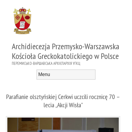
Archidiecezja Przemysko-Warszawska
Kościoła Greckokatolickiego w Polsce
ПЕРЕМИСЬКО-ВАРШАВСЬКА АРХІЄПАРХІЯ УГКЦ
Menu
Skip to content
Parafianie olsztyńskiej Cerkwi uczcili rocznicę 70 –
lecia „Akcji Wisła”