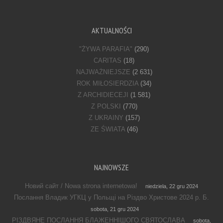
AKTUALNOŚCI
"ŻYWA PARAFIA"
(290)
CARITAS
(18)
NAJWAŻNIEJSZE
(2 631)
ROK MIŁOSIERDZIA
(34)
Z ARCHIDIECEJI
(1 581)
Z POLSKI
(770)
Z UKRAINY
(157)
ZE ŚWIATA
(46)
NAJNOWSZE
Новий сайт / Nowa strona internetowa!
niedziela, 22 gru 2024
Послання Владик УГКЦ у Польщі на Різдво Христове 2024 р. Б.
sobota, 21 gru 2024
РІЗДВЯНЕ ПОСЛАННЯ БЛАЖЕННІШОГО СВЯТОСЛАВА
sobota,