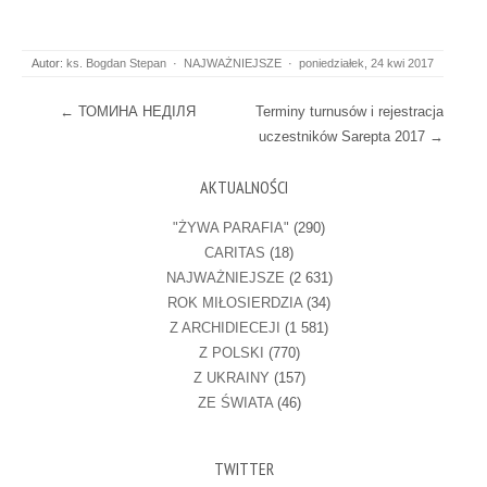
Autor:
ks. Bogdan Stepan
·
NAJWAŻNIEJSZE
·
poniedziałek, 24 kwi 2017
Post navigation
←
ТОМИНА НЕДІЛЯ
Terminy turnusów i rejestracja
uczestników Sarepta 2017
→
AKTUALNOŚCI
"ŻYWA PARAFIA"
(290)
CARITAS
(18)
NAJWAŻNIEJSZE
(2 631)
ROK MIŁOSIERDZIA
(34)
Z ARCHIDIECEJI
(1 581)
Z POLSKI
(770)
Z UKRAINY
(157)
ZE ŚWIATA
(46)
TWITTER