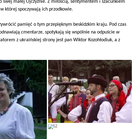
o swej małej Ojczyźnie. Z miłosćią, sentymentem i szacunkiem
 w której spoczywają ich przodkowie.
przywrócić pamięć o tym przepięknym beskidzkim kraju. Pod czas
odnawiają cmentarze, spotykają się wspólnie na odpuście w
torem z ukraińskiej strony jest pan Wiktor Kozohłodiuk, a z