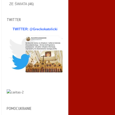
ZE ŚWIATA
(46)
TWITTER
TWITTER: @Greckokatolicki
POMOC UKRAINIE