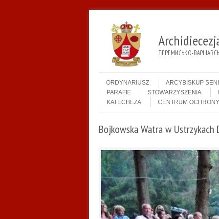
Archidiecez
ПЕРЕМИСЬКО-ВАРШАВСЬК
Menu
Skip to content
ORDYNARIUSZ
ARCYBISKUP SEN
PARAFIE
STOWARZYSZENIA
KATECHEZA
CENTRUM OCHRONY
Bojkowska Watra w Ustrzykach 