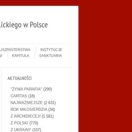
ickiego w Polsce
DUSZPASTERSTWA
INSTYTUCJE
I
KAPITUŁA
SANKTUARIA
AKTUALNOŚCI
"ŻYWA PARAFIA"
(290)
CARITAS
(18)
NAJWAŻNIEJSZE
(2 631)
ROK MIŁOSIERDZIA
(34)
Z ARCHIDIECEJI
(1 581)
Z POLSKI
(770)
Z UKRAINY
(157)