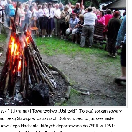
rzyki” (Ukraina) i Towarzystwo „Ustrzyki” (Polska) zorganizowały
d rzeką Strwiąż w Ustrzykach Dolnych. Jest to już szesnaste
ojkowskiego Nadsania, których deportowano do ZSRR w 1951r.