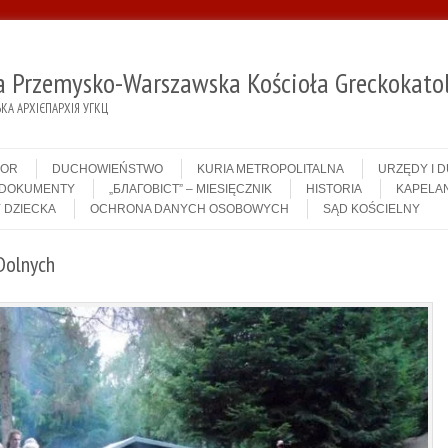
ja Przemysko-Warszawska Kościoła Greckokatol
А АРХІЄПАРХІЯ УГКЦ
IOR
DUCHOWIEŃSTWO
KURIA METROPOLITALNA
URZĘDY I 
DOKUMENTY
„БЛАГОВІСТ” – MIESIĘCZNIK
HISTORIA
KAPELAN
 DZIECKA
OCHRONA DANYCH OSOBOWYCH
SĄD KOŚCIELNY
Dolnych