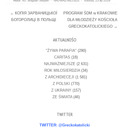
Autor:
ks. Bogdan Stepan
·
NAJWAŻNIEJSZE
·
sobota, 23 lip 2016
Post navigation
←
КОПІЯ ЗАРВАНИЦЬКОЇ
PROGRAM ŚDM w KRAKOWIE
БОГОРОЛИЦІ В ПОЛЬЩІ
DLA MŁODZIEŻY KOŚCIOŁA
GRECKOKATOLICKIEGO
→
AKTUALNOŚCI
"ŻYWA PARAFIA"
(290)
CARITAS
(18)
NAJWAŻNIEJSZE
(2 631)
ROK MIŁOSIERDZIA
(34)
Z ARCHIDIECEJI
(1 581)
Z POLSKI
(770)
Z UKRAINY
(157)
ZE ŚWIATA
(46)
TWITTER
TWITTER: @Greckokatolicki