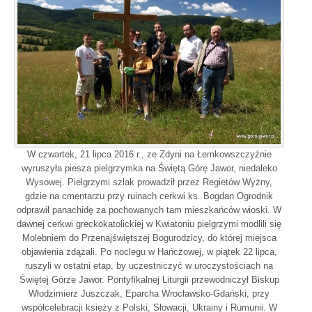
W czwartek, 21 lipca 2016 r., ze Zdyni na Łemkowszczyźnie
wyruszyła piesza pielgrzymka na Świętą Górę Jawor, niedaleko
Wysowej. Pielgrzymi szlak prowadził przez Regietów Wyżny,
gdzie na cmentarzu przy ruinach cerkwi ks. Bogdan Ogrodnik
odprawił panachidę za pochowanych tam mieszkańców wioski. W
dawnej cerkwi greckokatolickiej w Kwiatoniu pielgrzymi modlili się
Molebniem do Przenajświętszej Bogurodzicy, do której miejsca
objawienia zdążali. Po noclegu w Hańczowej, w piątek 22 lipca,
ruszyli w ostatni etap, by uczestniczyć w uroczystościach na
Świętej Górze Jawor. Pontyfikalnej Liturgii przewodniczył Biskup
Włodzimierz Juszczak, Eparcha Wrocławsko-Gdański, przy
współcelebracji księży z Polski, Słowacji, Ukrainy i Rumunii. W