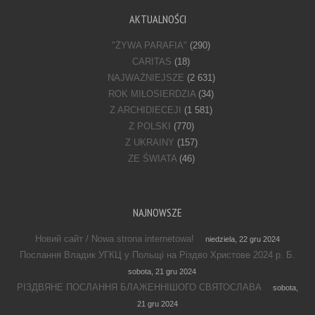
AKTUALNOŚCI
"ŻYWA PARAFIA"
(290)
CARITAS
(18)
NAJWAŻNIEJSZE
(2 631)
ROK MIŁOSIERDZIA
(34)
Z ARCHIDIECEJI
(1 581)
Z POLSKI
(770)
Z UKRAINY
(157)
ZE ŚWIATA
(46)
NAJNOWSZE
Новий сайт / Nowa strona internetowa!
niedziela, 22 gru 2024
Послання Владик УГКЦ у Польщі на Різдво Христове 2024 р. Б.
sobota, 21 gru 2024
РІЗДВЯНЕ ПОСЛАННЯ БЛАЖЕННІШОГО СВЯТОСЛАВА
sobota,
21 gru 2024