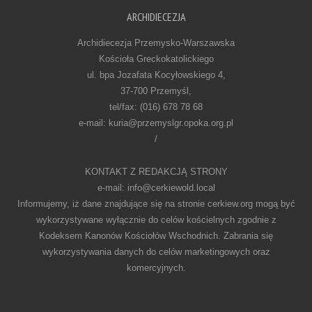
ARCHIDIECEZJA
Archidiecezja Przemysko-Warszawska
Kościoła Greckokatolickiego
ul. bpa Jozafata Kocyłowskiego 4,
37-700 Przemyśl,
tel/fax: (016) 678 78 68
e-mail: kuria@przemyslgr.opoka.org.pl
/
KONTAKT Z REDAKCJĄ STRONY
e-mail: info@cerkiewold.local
Informujemy, iż dane znajdujące się na stronie cerkiew.org mogą być
wykorzystywane wyłącznie do celów kościelnych zgodnie z
Kodeksem Kanonów Kościołów Wschodnich. Zabrania się
wykorzystywania danych do celów marketingowych oraz
komercyjnych.