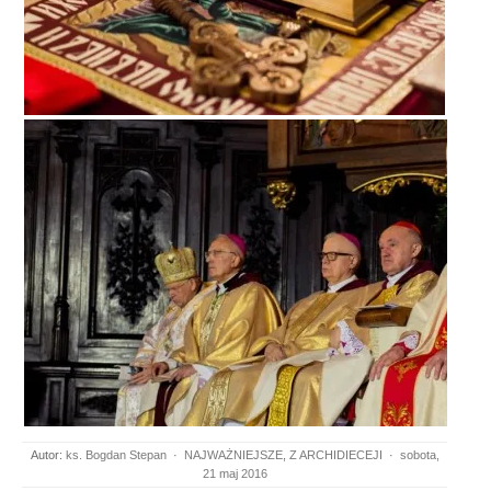
Autor:
ks. Bogdan Stepan
·
NAJWAŻNIEJSZE
,
Z ARCHIDIECEJI
·
sobota,
21 maj 2016