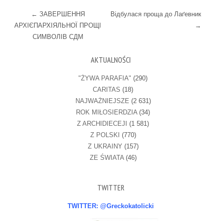
Post navigation
←
ЗАВЕРШЕННЯ
Відбулася проща до Лаґевник
АРХІЄПАРХІЯЛЬНОЇ ПРОЩІ
→
СИМВОЛІВ СДМ
AKTUALNOŚCI
"ŻYWA PARAFIA"
(290)
CARITAS
(18)
NAJWAŻNIEJSZE
(2 631)
ROK MIŁOSIERDZIA
(34)
Z ARCHIDIECEJI
(1 581)
Z POLSKI
(770)
Z UKRAINY
(157)
ZE ŚWIATA
(46)
TWITTER
TWITTER: @Greckokatolicki