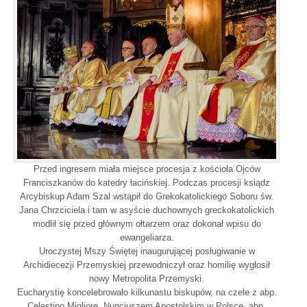
Przed ingresem miała miejsce procesja z kościoła Ojców
Franciszkanów do katedry łacińskiej. Podczas procesji ksiądz
Arcybiskup Adam Szal wstąpił do Grekokatolickiego Soboru św.
Jana Chrzciciela i tam w asyście duchownych greckokatolickich
modlił się przed głównym ołtarzem oraz dokonał wpisu do
ewangeliarza.
Uroczystej Mszy Świętej inaugurującej posługiwanie w
Archidiecezji Przemyskiej przewodniczył oraz homilię wygłosił
nowy Metropolita Przemyski.
Eucharystię koncelebrowało kilkunastu biskupów, na czele z abp.
Celestino Migliore, Nuncjuszem Apostolskim w Polsce, abp.