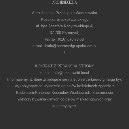
ARCHIDIECEZJA
Archidiecezja Przemysko-Warszawska
Kościoła Greckokatolickiego
ul. bpa Jozafata Kocyłowskiego 4,
37-700 Przemyśl,
tel/fax: (016) 678 78 68
e-mail: kuria@przemyslgr.opoka.org.pl
/
KONTAKT Z REDAKCJĄ STRONY
e-mail: info@cerkiewold.local
Informujemy, iż dane znajdujące się na stronie cerkiew.org mogą być
wykorzystywane wyłącznie do celów kościelnych zgodnie z
Kodeksem Kanonów Kościołów Wschodnich. Zabrania się
wykorzystywania danych do celów marketingowych oraz
komercyjnych.