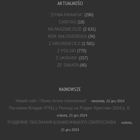
AKTUALNOŚCI
"ŻYWA PARAFIA"
(290)
CARITAS
(18)
NAJWAŻNIEJSZE
(2 631)
ROK MIŁOSIERDZIA
(34)
Z ARCHIDIECEJI
(1 581)
Z POLSKI
(770)
Z UKRAINY
(157)
ZE ŚWIATA
(46)
NAJNOWSZE
Новий сайт / Nowa strona internetowa!
niedziela, 22 gru 2024
Послання Владик УГКЦ у Польщі на Різдво Христове 2024 р. Б.
sobota, 21 gru 2024
РІЗДВЯНЕ ПОСЛАННЯ БЛАЖЕННІШОГО СВЯТОСЛАВА
sobota,
21 gru 2024