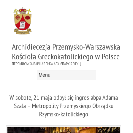
Archidiecezja Przemysko-Warszawska
Kościoła Greckokatolickiego w Polsce
ПЕРЕМИСЬКО-ВАРШАВСЬКА АРХІЄПАРХІЯ УГКЦ
Menu
Skip to content
W sobotę, 21 maja odbył się ingres abpa Adama
Szala – Metropolity Przemyskiego Obrządku
Rzymsko-katolickiego