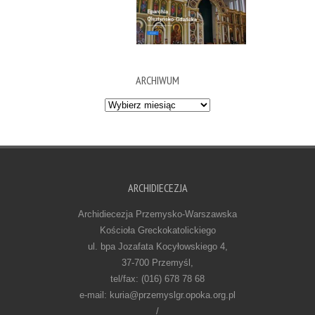
ARCHIWUM
Archiwum
ARCHIDIECEZJA
Archidiecezja Przemysko-Warszawska
Kościoła Greckokatolickiego
ul. bpa Jozafata Kocyłowskiego 4,
37-700 Przemyśl,
tel/fax: (016) 678 78 68
e-mail: kuria@przemyslgr.opoka.org.pl
/