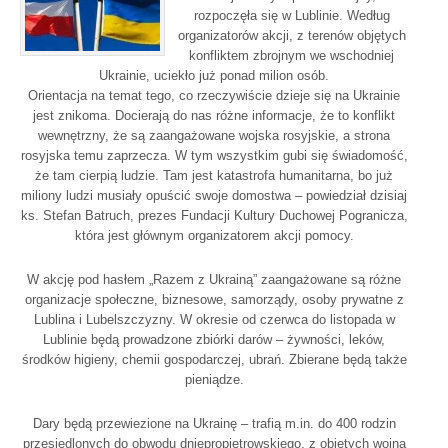
rozpoczęła się w Lublinie. Według
organizatorów akcji, z terenów objętych
konfliktem zbrojnym we wschodniej
Ukrainie, uciekło już ponad milion osób.
Orientacja na temat tego, co rzeczywiście dzieje się na Ukrainie
jest znikoma. Docierają do nas różne informacje, że to konflikt
wewnętrzny, że są zaangażowane wojska rosyjskie, a strona
rosyjska temu zaprzecza. W tym wszystkim gubi się świadomość,
że tam cierpią ludzie. Tam jest katastrofa humanitarna, bo już
miliony ludzi musiały opuścić swoje domostwa – powiedział dzisiaj
ks. Stefan Batruch, prezes Fundacji Kultury Duchowej Pogranicza,
która jest głównym organizatorem akcji pomocy.
W akcję pod hasłem „Razem z Ukrainą” zaangażowane są różne
organizacje społeczne, biznesowe, samorządy, osoby prywatne z
Lublina i Lubelszczyzny. W okresie od czerwca do listopada w
Lublinie będą prowadzone zbiórki darów – żywności, leków,
środków higieny, chemii gospodarczej, ubrań. Zbierane będą także
pieniądze.
Dary będą przewiezione na Ukrainę – trafią m.in. do 400 rodzin
przesiedlonych do obwodu dniepropietrowskiego, z objętych wojną