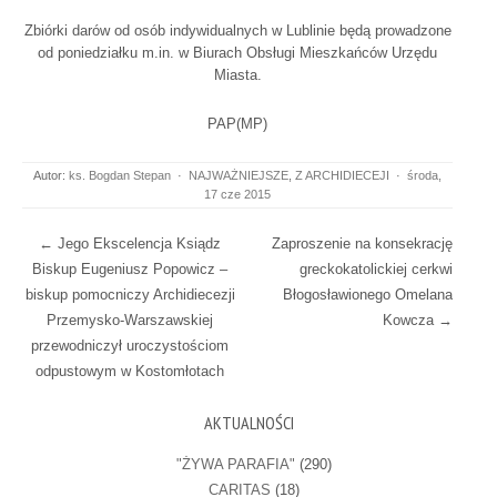
Zbiórki darów od osób indywidualnych w Lublinie będą prowadzone
od poniedziałku m.in. w Biurach Obsługi Mieszkańców Urzędu
Miasta.
PAP(MP)
Autor:
ks. Bogdan Stepan
·
NAJWAŻNIEJSZE
,
Z ARCHIDIECEJI
·
środa,
17 cze 2015
Post navigation
←
Jego Ekscelencja Ksiądz
Zaproszenie na konsekrację
Biskup Eugeniusz Popowicz –
greckokatolickiej cerkwi
biskup pomocniczy Archidiecezji
Błogosławionego Omelana
Przemysko-Warszawskiej
Kowcza
→
przewodniczył uroczystościom
odpustowym w Kostomłotach
AKTUALNOŚCI
"ŻYWA PARAFIA"
(290)
CARITAS
(18)