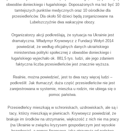
obwodów donieckiego i ługańskiego. Doposażonych ma też być 10
tamtejszych punktów medycznych oraz 10 ośrodków dla
przesiedleńców. Dla około 50 dzieci będą zorganizowane na
Lubelszczyźnie dwa wakacyjne obozy.
Organizatorzy akcji podkreślają, że sytuacja na Ukrainie jest
dramatyczna. Władymyr Krywowycz z Fundacji Wołyń 2014
powiedział, że według oficjalnych danych ukraińskiego
ministerstwa polityki społecznej z obwodów donieckiego i
ługańskiego wyjechało ok. 881,5 tys. ludzi, ale jego zdaniem
faktyczna liczba przesiedleńców jest znacznie wyższa.
Realnie, można powiedzieć, jest to dwa razy więcej ludzi –
podkreślił. Jak tłumaczył, duża część przesiedleńców nie jest
zarejestrowana w systemie, mieszka u rodzin, nie ubiega się o
pomoc państwa.
Przesiedleńcy mieszkają w schroniskach, uzdrowiskach, ale są i
tacy, którzy mieszkają w piwnicach. Krywowycz powiedział, że
brakuje im środków na utrzymanie, większość z nich nie ma pracy
(na Ukrainie w związku kryzysem gospodarczym jest wysokie
bezrobocie), a pomoc finansowa, jaką otrzymują od państwa