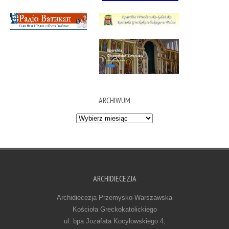
ARCHIWUM
Archiwum
ARCHIDIECEZJA
Archidiecezja Przemysko-Warszawska
Kościoła Greckokatolickiego
ul. bpa Jozafata Kocyłowskiego 4,