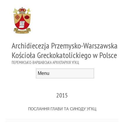
Archidiecezja Przemysko-Warszawska
Kościoła Greckokatolickiego w Polsce
ПЕРЕМИСЬКО-ВАРШАВСЬКА АРХІЄПАРХІЯ УГКЦ
Menu
Skip to content
2015
ПОСЛАННЯ ГЛАВИ ТА СИНОДУ УГКЦ