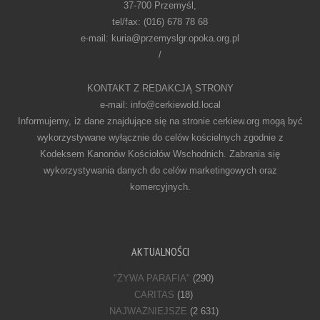
37-700 Przemyśl,
tel/fax: (016) 678 78 68
e-mail: kuria@przemyslgr.opoka.org.pl
/
KONTAKT Z REDAKCJĄ STRONY
e-mail: info@cerkiewold.local
Informujemy, iż dane znajdujące się na stronie cerkiew.org mogą być
wykorzystywane wyłącznie do celów kościelnych zgodnie z
Kodeksem Kanonów Kościołów Wschodnich. Zabrania się
wykorzystywania danych do celów marketingowych oraz
komercyjnych.
AKTUALNOŚCI
"ŻYWA PARAFIA"
(290)
CARITAS
(18)
NAJWAŻNIEJSZE
(2 631)