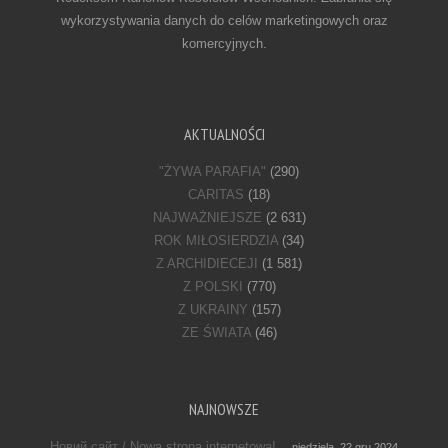
wykorzystywania danych do celów marketingowych oraz
komercyjnych.
AKTUALNOŚCI
"ŻYWA PARAFIA"
(290)
CARITAS
(18)
NAJWAŻNIEJSZE
(2 631)
ROK MIŁOSIERDZIA
(34)
Z ARCHIDIECEJI
(1 581)
Z POLSKI
(770)
Z UKRAINY
(157)
ZE ŚWIATA
(46)
NAJNOWSZE
Новий сайт / Nowa strona internetowa!
niedziela, 22 gru 2024