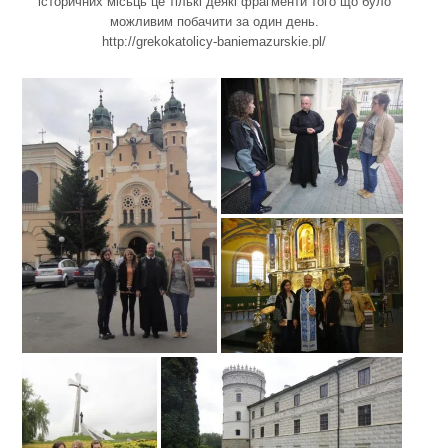
історичних місьць це тількі деякі фрагменти того що було
можливим побачити за один день.
http://grekokatolicy-baniemazurskie.pl/