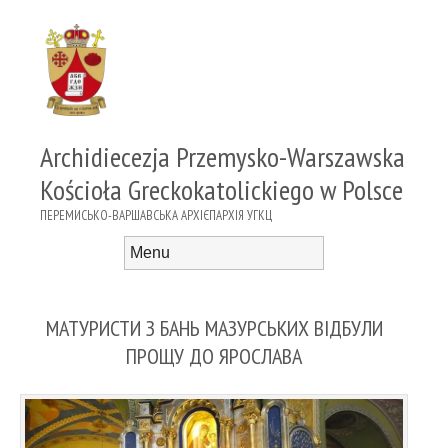
Archidiecezja Przemysko-Warszawska
Kościoła Greckokatolickiego w Polsce
ПЕРЕМИСЬКО-ВАРШАВСЬКА АРХІЄПАРХІЯ УГКЦ
Menu
Skip to content
МАТУРИСТИ З БАНЬ МАЗУРСЬКИХ ВІДБУЛИ
ПРОЩУ ДО ЯРОСЛАВА