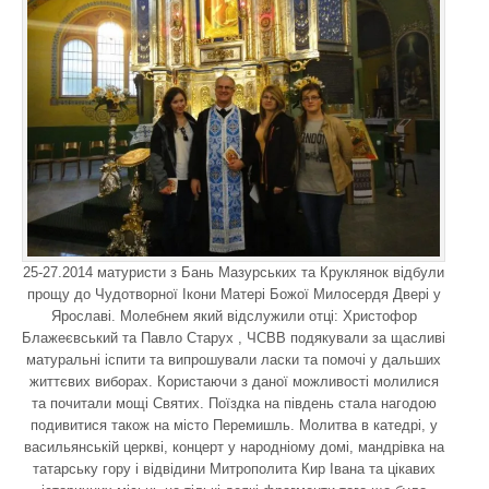
25-27.2014 матуристи з Бань Мазурських та Круклянок відбули
прощу до Чудотворної Ікони Матері Божої Милосердя Двері у
Ярославі. Молебнем який відслужили отці: Христофор
Блажеєвський та Павло Старух , ЧСВВ подякували за щасливі
матуральні іспити та випрошували ласки та помочі у дальших
життєвих виборах. Користаючи з даної можливості молилися
та почитали мощі Святих. Поїздка на південь стала нагодою
подивитися також на місто Перемишль. Молитва в катедрі, у
васильянській церкві, концерт у народніому домі, мандрівка на
татарську гору і відвідини Митрополита Кир Івана та цікавих