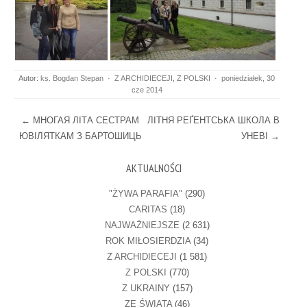
Autor:
ks. Bogdan Stepan
·
Z ARCHIDIECEJI
,
Z POLSKI
·
poniedziałek, 30
cze 2014
Post navigation
←
МНОГАЯ ЛІТА СЕСТРАМ
ЛІТНЯ РЕҐЕНТСЬКА ШКОЛА В
ЮВІЛЯТКАМ З БАРТОШИЦЬ
УНЕВІ
→
AKTUALNOŚCI
"ŻYWA PARAFIA"
(290)
CARITAS
(18)
NAJWAŻNIEJSZE
(2 631)
ROK MIŁOSIERDZIA
(34)
Z ARCHIDIECEJI
(1 581)
Z POLSKI
(770)
Z UKRAINY
(157)
ZE ŚWIATA
(46)