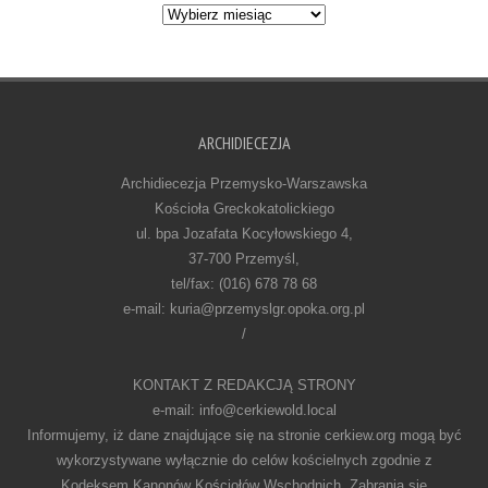
Archiwum
ARCHIDIECEZJA
Archidiecezja Przemysko-Warszawska
Kościoła Greckokatolickiego
ul. bpa Jozafata Kocyłowskiego 4,
37-700 Przemyśl,
tel/fax: (016) 678 78 68
e-mail: kuria@przemyslgr.opoka.org.pl
/
KONTAKT Z REDAKCJĄ STRONY
e-mail: info@cerkiewold.local
Informujemy, iż dane znajdujące się na stronie cerkiew.org mogą być
wykorzystywane wyłącznie do celów kościelnych zgodnie z
Kodeksem Kanonów Kościołów Wschodnich. Zabrania się