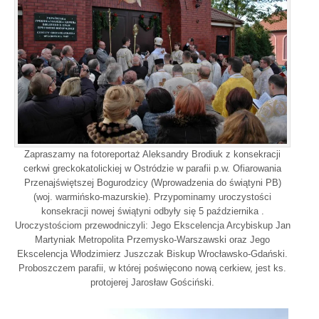
Zapraszamy na fotoreportaż Aleksandry Brodiuk z konsekracji
cerkwi greckokatolickiej w Ostródzie w parafii p.w. Ofiarowania
Przenajświętszej Bogurodzicy (Wprowadzenia do świątyni PB)
(woj. warmińsko-mazurskie). Przypominamy uroczystości
konsekracji nowej świątyni odbyły się 5 października .
Uroczystościom przewodniczyli: Jego Ekscelencja Arcybiskup Jan
Martyniak Metropolita Przemysko-Warszawski oraz Jego
Ekscelencja Włodzimierz Juszczak Biskup Wrocławsko-Gdański.
Proboszczem parafii, w której poświęcono nową cerkiew, jest ks.
protojerej Jarosław Gościński.