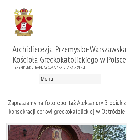
Archidiecezja Przemysko-Warszawska
Kościoła Greckokatolickiego w Polsce
ПЕРЕМИСЬКО-ВАРШАВСЬКА АРХІЄПАРХІЯ УГКЦ
Menu
Skip to content
Zapraszamy na fotoreportaż Aleksandry Brodiuk z
konsekracji cerkwi greckokatolickiej w Ostródzie