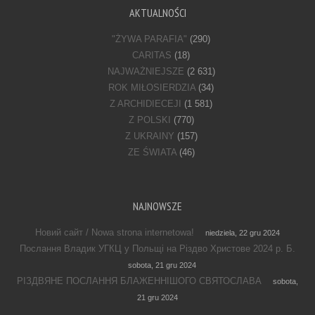
AKTUALNOŚCI
"ŻYWA PARAFIA"
(290)
CARITAS
(18)
NAJWAŻNIEJSZE
(2 631)
ROK MIŁOSIERDZIA
(34)
Z ARCHIDIECEJI
(1 581)
Z POLSKI
(770)
Z UKRAINY
(157)
ZE ŚWIATA
(46)
NAJNOWSZE
Новий сайт / Nowa strona internetowa!
niedziela, 22 gru 2024
Послання Владик УГКЦ у Польщі на Різдво Христове 2024 р. Б.
sobota, 21 gru 2024
РІЗДВЯНЕ ПОСЛАННЯ БЛАЖЕННІШОГО СВЯТОСЛАВА
sobota,
21 gru 2024