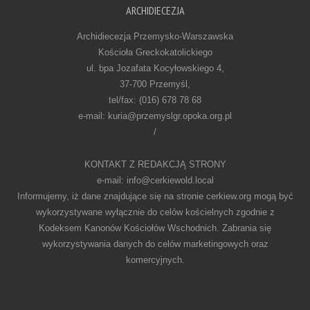
ARCHIDIECEZJA
Archidiecezja Przemysko-Warszawska
Kościoła Greckokatolickiego
ul. bpa Jozafata Kocyłowskiego 4,
37-700 Przemyśl,
tel/fax: (016) 678 78 68
e-mail: kuria@przemyslgr.opoka.org.pl
/
KONTAKT Z REDAKCJĄ STRONY
e-mail: info@cerkiewold.local
Informujemy, iż dane znajdujące się na stronie cerkiew.org mogą być
wykorzystywane wyłącznie do celów kościelnych zgodnie z
Kodeksem Kanonów Kościołów Wschodnich. Zabrania się
wykorzystywania danych do celów marketingowych oraz
komercyjnych.