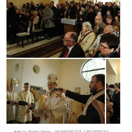
Autor:
ks. Bogdan Stepan
·
NAJWAŻNIEJSZE
,
Z ARCHIDIECEJI
·