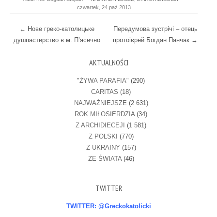
czwartek, 24 paź 2013
Post navigation
←
Нове греко-католицьке
Передумова зустрічі – отець
душпастирство в м. П’ясечно
протоієрей Богдан Панчак
→
AKTUALNOŚCI
"ŻYWA PARAFIA"
(290)
CARITAS
(18)
NAJWAŻNIEJSZE
(2 631)
ROK MIŁOSIERDZIA
(34)
Z ARCHIDIECEJI
(1 581)
Z POLSKI
(770)
Z UKRAINY
(157)
ZE ŚWIATA
(46)
TWITTER
TWITTER: @Greckokatolicki