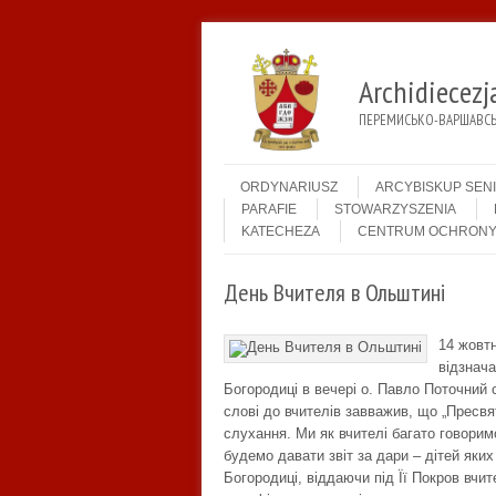
Archidiecez
ПЕРЕМИСЬКО-ВАРШАВСЬК
Menu
Skip to content
ORDYNARIUSZ
ARCYBISKUP SEN
PARAFIE
STOWARZYSZENIA
KATECHEZA
CENTRUM OCHRONY
День Вчителя в Ольштині
14 жовт
відзнач
Богородиці в вечері о. Павло Поточний с
слові до вчителів завважив, що „Пресвя
слухання. Ми як вчителі багато говорим
будемо давати звіт за дари – дітей як
Богородиці, віддаючи під Її Покров вчит