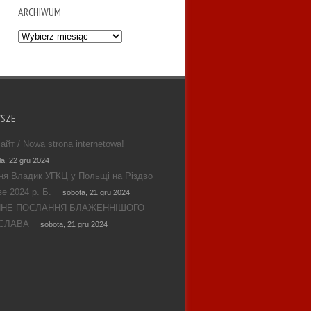
ARCHIWUM
Archiwum
WSZE
айт / Nowa strona internetowa!
la, 22 gru 2024
ня Владик УГКЦ у Польщі на Різдво
е 2024 р. Б.
sobota, 21 gru 2024
ЯНЕ ПОСЛАННЯ БЛАЖЕННІШОГО
СЛАВА
sobota, 21 gru 2024