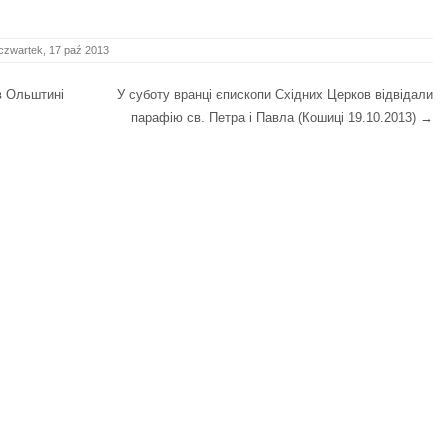
czwartek, 17 paź 2013
в Ольштині
У суботу вранці єпископи Східних Церков відвідали
парафію св. Петра і Павла (Кошиці 19.10.2013)
→