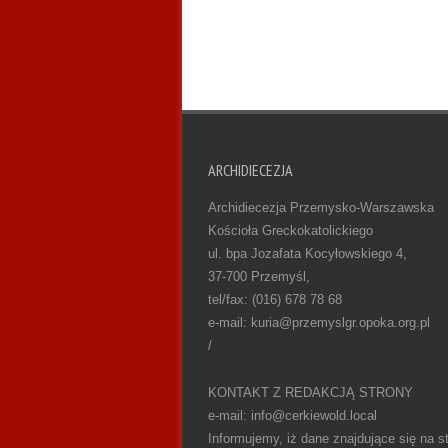
ARCHIDIECEZJA
Archidiecezja Przemysko-Warszawska
Kościoła Greckokatolickiego
ul. bpa Jozafata Kocyłowskiego 4,
37-700 Przemyśl,
tel/fax: (016) 678 78 68
e-mail: kuria@przemyslgr.opoka.org.pl
/
KONTAKT Z REDAKCJĄ STRONY
e-mail: info@cerkiewold.local
Informujemy, iż dane znajdujące się na st