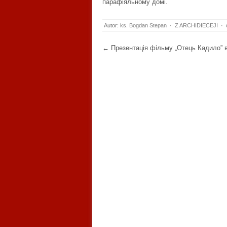
парафіяльному домі.
Autor:
ks. Bogdan Stepan
·
Z ARCHIDIECEJI
·
Post navigation
←
Презентація фільму „Отець Кадило” 