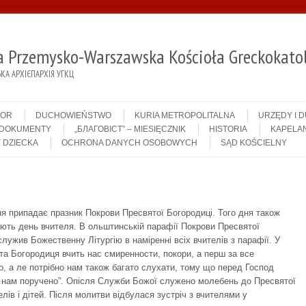
ja Przemysko-Warszawska Kościoła Greckokatol
А АРХІЄПАРХІЯ УГКЦ
IOR
DUCHOWIEŃSTWO
KURIA METROPOLITALNA
URZĘDY I 
DOKUMENTY
„БЛАГОВІСТ” – MIESIĘCZNIK
HISTORIA
KAPELAN
 DZIECKA
OCHRONA DANYCH OSOBOWYCH
SĄD KOŚCIELNY
ня припадає празник Покрови Пресвятої Богородиці. Того дня також
ають день вчителя. В ольштинській парафії Покрови Пресвятої
лужив Божественну Літургію в наміренні всіх вчителів з парафії. У
та Богородиця вчить нас смиренности, покори, а перш за все
о, а ле потрібно нам також багато слухати, тому що перед Господ
их нам поручено”. Опісля Служби Божої служено молебень до Пресвятої
елів і дітей. Після молитви відбулася зустріч з вчителями у