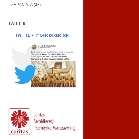
ZE ŚWIATA
(46)
TWITTER
TWITTER: @Greckokatolicki