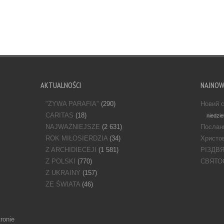
AKTUALNOŚCI
NAJNO
"ŻYWA PARAFIA"
(290)
Новий с
CARITAS
(18)
niedzie
NAJWAŻNIEJSZE
(2 631)
Послан
ROK MIŁOSIERDZIA
(34)
Христов
Z ARCHIDIECEJI
(1 581)
РІЗДВ
Z POLSKI
(770)
СВЯТО
Z UKRAINY
(157)
ZE ŚWIATA
(46)
ronie