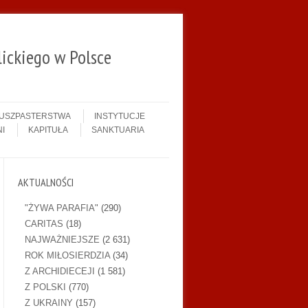
ickiego w Polsce
DUSZPASTERSTWA
INSTYTUCJE
I
KAPITUŁA
SANKTUARIA
AKTUALNOŚCI
"ŻYWA PARAFIA"
(290)
CARITAS
(18)
NAJWAŻNIEJSZE
(2 631)
ROK MIŁOSIERDZIA
(34)
Z ARCHIDIECEJI
(1 581)
Z POLSKI
(770)
Z UKRAINY
(157)