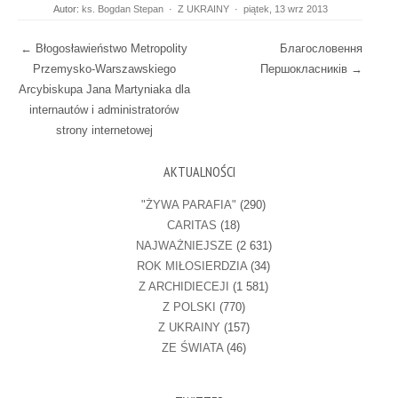
Autor:
ks. Bogdan Stepan
·
Z UKRAINY
·
piątek, 13 wrz 2013
Post navigation
←
Błogosławieństwo Metropolity
Благословення
Przemysko-Warszawskiego
Першокласників
→
Arcybiskupa Jana Martyniaka dla
internautów i administratorów
strony internetowej
AKTUALNOŚCI
"ŻYWA PARAFIA"
(290)
CARITAS
(18)
NAJWAŻNIEJSZE
(2 631)
ROK MIŁOSIERDZIA
(34)
Z ARCHIDIECEJI
(1 581)
Z POLSKI
(770)
Z UKRAINY
(157)
ZE ŚWIATA
(46)