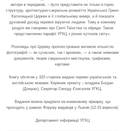
автори в передмові, – було представити не тільки історію,
структуру, архітектурно-сакральне розмаїття Української Греко-
Католицької Церкви в її глобальному вимірі, а й показати
духовний досвід окремої віруючої людини. Тому в кожному
розділі ми говоримо про Святі Таїнства та обряди. Також
представляємо парафії УГКЦ з різних куточків світу».
Розповідь про Церкву проілюстровано великою кількістю
фотографій — як сучасних, так і архівних, — а також знімками
документів, творів сакрального мистецтва, графіками,
картами.
Книгу обсягом у 320 сторінок видано окремо українською та
англійською мовами. Керівник проекту – владика Богдан
(Дзюрах), Секретар Синоду Єпископів УГКЦ.
Видання можна придбати на книжковому ярмарку, що
проходить у рамках Форуму видавців у Львові (12-15 вересня).
Департамент інформації УГКЦ