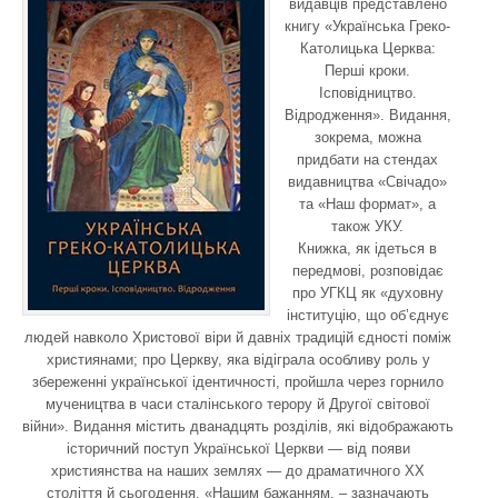
видавців представлено
книгу «Українська Греко-
Католицька Церква:
Перші кроки.
Ісповідництво.
Відродження». Видання,
зокрема, можна
придбати на стендах
видавництва «Свічадо»
та «Наш формат», а
також УКУ.
Книжка, як ідеться в
передмові, розповідає
про УГКЦ як «духовну
інституцію, що об’єднує
людей навколо Христової віри й давніх традицій єдності поміж
християнами; про Церкву, яка відіграла особливу роль у
збереженні української ідентичності, пройшла через горнило
мучеництва в часи сталінського терору й Другої світової
війни». Видання містить дванадцять розділів, які відображають
історичний поступ Української Церкви — від появи
християнства на наших землях — до драматичного ХХ
століття й сьогодення. «Нашим бажанням, – зазначають