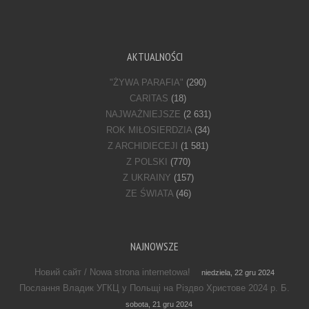
AKTUALNOŚCI
"ŻYWA PARAFIA"
(290)
CARITAS
(18)
NAJWAŻNIEJSZE
(2 631)
ROK MIŁOSIERDZIA
(34)
Z ARCHIDIECEJI
(1 581)
Z POLSKI
(770)
Z UKRAINY
(157)
ZE ŚWIATA
(46)
NAJNOWSZE
Новий сайт / Nowa strona internetowa!
niedziela, 22 gru 2024
Послання Владик УГКЦ у Польщі на Різдво Христове 2024 р. Б.
sobota, 21 gru 2024