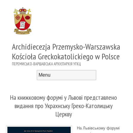
Archidiecezja Przemysko-Warszawska
Kościoła Greckokatolickiego w Polsce
ПЕРЕМИСЬКО-ВАРШАВСЬКА АРХІЄПАРХІЯ УГКЦ
Menu
Skip to content
На книжковому форумі у Львові представлено
видання про Украхнську Греко-Католицьку
Церкву
На Львівському форумі