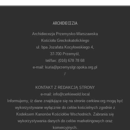
ARCHIDIECEZJA
Archidiecezja Przemysko-Warszawska
Kościoła Greckokatolickiego
ul. bpa Jozafata Kocyłowskiego 4,
37-700 Przemyśl,
tel/fax: (016) 678 78 68
e-mail: kuria@przemyslgr.opoka.org.pl
/
KONTAKT Z REDAKCJĄ STRONY
e-mail: info@cerkiewold.local
Informujemy, iż dane znajdujące się na stronie cerkiew.org mogą być
wykorzystywane wyłącznie do celów kościelnych zgodnie z
Kodeksem Kanonów Kościołów Wschodnich. Zabrania się
wykorzystywania danych do celów marketingowych oraz
komercyjnych.