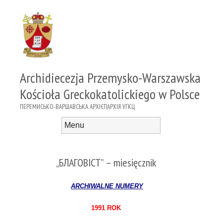
Archidiecezja Przemysko-Warszawska
Kościoła Greckokatolickiego w Polsce
ПЕРЕМИСЬКО-ВАРШАВСЬКА АРХІЄПАРХІЯ УГКЦ
Menu
Skip to content
„БЛАГОВІСТ” – miesięcznik
ARCHIWALNE NUMERY
1991 ROK