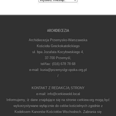
ARCHIDIECEZJA
Archidiecezja Przemysko-Warszawska
Kościoła Greckokatolickiego
ul. bpa Jozafata Kocyłowskiego 4,
37-700 Przemyśl,
tel/fax: (016) 678 78 68
e-mail: kuria@przemyslgr.opoka.org.pl
/
KONTAKT Z REDAKCJĄ STRONY
e-mail: info@cerkiewold.local
Informujemy, iż dane znajdujące się na stronie cerkiew.org mogą być
wykorzystywane wyłącznie do celów kościelnych zgodnie z
Kodeksem Kanonów Kościołów Wschodnich. Zabrania się