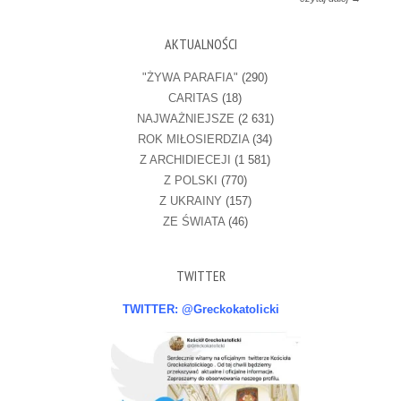
AKTUALNOŚCI
"ŻYWA PARAFIA"
(290)
CARITAS
(18)
NAJWAŻNIEJSZE
(2 631)
ROK MIŁOSIERDZIA
(34)
Z ARCHIDIECEJI
(1 581)
Z POLSKI
(770)
Z UKRAINY
(157)
ZE ŚWIATA
(46)
TWITTER
TWITTER: @Greckokatolicki