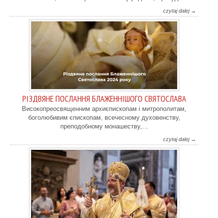
czytaj dalej →
РІЗДВЯНЕ ПОСЛАННЯ БЛАЖЕННІШОГО СВЯТОСЛАВА
Високопреосвященним архиєпископам і митрополитам,
боголюбивим єпископам, всечесному духовенству,
преподобному монашеству,…
czytaj dalej →