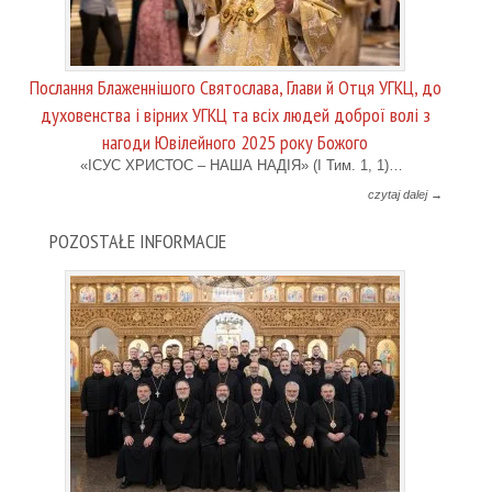
Послання Блаженнішого Святослава, Глави й Отця УГКЦ, до
духовенства і вірних УГКЦ та всіх людей доброї волі з
нагоди Ювілейного 2025 року Божого
«ІСУС ХРИСТОС – НАША НАДІЯ» (І Тим. 1, 1)…
czytaj dalej →
POZOSTAŁE INFORMACJE