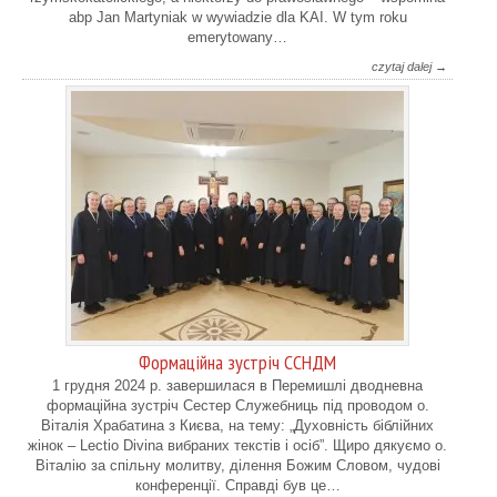
abp Jan Martyniak w wywiadzie dla KAI. W tym roku
emerytowany…
czytaj dalej →
Формаційна зустріч ССНДМ
1 грудня 2024 р. завершилася в Перемишлі дводневна
формаційна зустріч Сестер Служебниць під проводом о.
Віталія Храбатина з Києва, на тему: „Духовність біблійних
жінок – Lectio Divina вибраних текстів і осіб”. Щиро дякуємо о.
Віталію за спільну молитву, ділення Божим Словом, чудові
конференції. Справді був це…