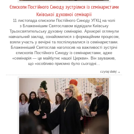
Єпископи Постійного Синоду зустрілися із семінаристами
Київської духовної семінарії
11 листопада єпископи Постійного Синоду УГКЦ на чолі
з Блаженнішим Святославом відвідали Київську
Трьохсвятительську духовну семінарію. Архиєреї оглянули
навчальний заклад, ознайомилися з формаційним процесом,
взяли участь у вечірні та поспілкувалися із семінаристами.
Блаженніший Святослав наголосив на важливості зустрічі
єпископів Постійного Синоду із семінаристами, адже
«семінарія — це майбутнє нашої Церкви». Він зауважив,
що «особливо приємно було сьогодні…
czytaj dalej →