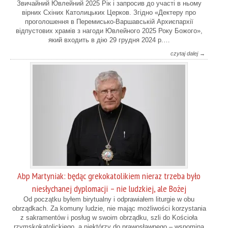
Звичайний Ювлейний 2025 Рік і запросив до участі в ньому
вірних Схіних Католицьких Церков. Згідно «Дектеру про
проголошення в Перемисько-Варшавській Архиєпархії
відпустових храмів з нагоди Ювлейного 2025 Року Божого»,
який входить в дію 29 грудня 2024 р.…
czytaj dalej →
Abp Martyniak: będąc grekokatolikiem nieraz trzeba było
niesłychanej dyplomacji – nie ludzkiej, ale Bożej
Od początku byłem birytualny i odprawiałem liturgie w obu
obrządkach. Za komuny ludzie, nie mając możliwości korzystania
z sakramentów i posług w swoim obrządku, szli do Kościoła
rzymskokatolickiego, a niektórzy do prawosławnego – wspomina