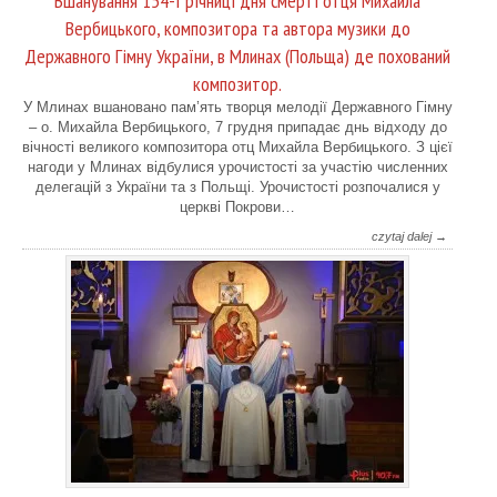
Вшанування 154-ї річниці дня смерті отця Михайла
Вербицького, композитора та автора музики до
Державного Гімну України, в Млинах (Польща) де похований
композитор.
У Млинах вшановано пам’ять творця мелодії Державного Гімну
– о. Михайла Вербицького, 7 грудня припадає днь відходу до
вічності великого композитора отц Михайла Вербицького. З цієї
нагоди у Млинах відбулися урочистості за участію численних
делегацій з України та з Польщі. Урочистості розпочалися у
церкві Покрови…
czytaj dalej →