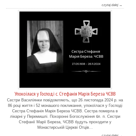
czytaj dalej →
Упокоїлася у Господі с. Стефанія Марія Береза ЧСВВ
Cестри Василіянки повідомляють, що 26 листопада 2024 р. на
86 році життя і 52 монашого покликання, упокоїлася у Господі
Сестра Стефанія Марія Береза ЧСВВ. Сестра померла в
лікарні у Перемишлі. Похоронні Богослужіння бл. п. Сестри
Стефанії Марії Береза, ЧСВВ будуть проходити у
Монастирській Церкві Отців…
czytaj dalej →