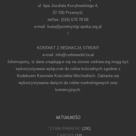
ul. bpa Jozafata Kocyłowskiego 4,
37-700 Przemyśl,
tel/fax: (016) 678 78 68
e-mail: kuria@przemyslgr.opoka.org.pl
/
KONTAKT Z REDAKCJĄ STRONY
e-mail: info@cerkiewold.local
Informujemy, iż dane znajdujące się na stronie cerkiew.org mogą być
wykorzystywane wyłącznie do celów kościelnych zgodnie z
Kodeksem Kanonów Kościołów Wschodnich. Zabrania się
wykorzystywania danych do celów marketingowych oraz
komercyjnych.
AKTUALNOŚCI
"ŻYWA PARAFIA"
(290)
CARITAS
(18)