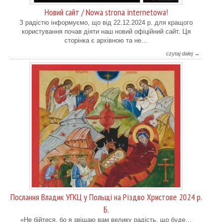
Новий сайт / Nowa strona internetowa!
З радістю інформуємо, що від 22.12.2024 р. для кращого
користування почав діяти наш новий офіційний сайт. Ця
сторінка є архівною та не…
czytaj dalej →
Послання Владик УГКЦ у Польщі на Різдво Христове 2024 р.
Б.
«Не бійтеся, бо я звіщаю вам велику радість, що буде…