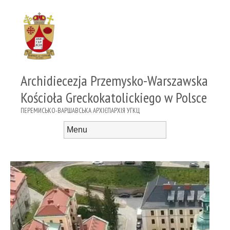
Archidiecezja Przemysko-Warszawska
Kościoła Greckokatolickiego w Polsce
ПЕРЕМИСЬКО-ВАРШАВСЬКА АРХІЄПАРХІЯ УГКЦ
Menu
Skip to content