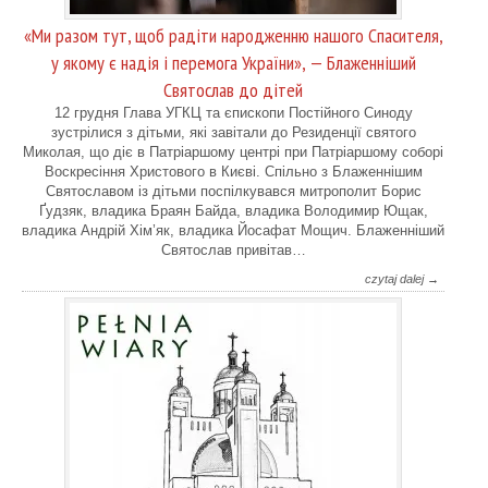
«Ми разом тут, щоб радіти народженню нашого Спасителя,
у якому є надія і перемога України», — Блаженніший
Святослав до дітей
12 грудня Глава УГКЦ та єпископи Постійного Синоду
зустрілися з дітьми, які завітали до Резиденції святого
Миколая, що діє в Патріаршому центрі при Патріаршому соборі
Воскресіння Христового в Києві. Спільно з Блаженнішим
Святославом із дітьми поспілкувався митрополит Борис
Ґудзяк, владика Браян Байда, владика Володимир Ющак,
владика Андрій Хім’як, владика Йосафат Мощич. Блаженніший
Святослав привітав…
czytaj dalej →