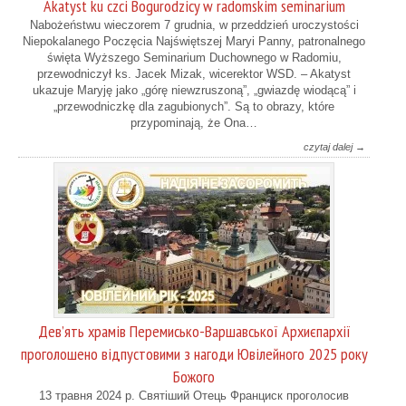
Akatyst ku czci Bogurodzicy w radomskim seminarium
Nabożeństwu wieczorem 7 grudnia, w przeddzień uroczystości
Niepokalanego Poczęcia Najświętszej Maryi Panny, patronalnego
święta Wyższego Seminarium Duchownego w Radomiu,
przewodniczył ks. Jacek Mizak, wicerektor WSD. – Akatyst
ukazuje Maryję jako „górę niewzruszoną”, „gwiazdę wiodącą” i
„przewodniczkę dla zagubionych”. Są to obrazy, które
przypominają, że Ona…
czytaj dalej →
Дев’ять храмів Перемисько-Варшавської Архиєпархії
проголошено відпустовими з нагоди Ювілейного 2025 року
Божого
13 травня 2024 р. Святіший Отець Франциск проголосив