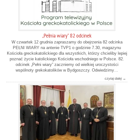
„Pełnia wiary” 82 odcinek
W czwartek 12 grudnia zapraszamy do obejrzenia 82 odcinka
PEŁNI WIARY na antenie TVP1 o godzinie 7.30, magazynu
Kościoła greckokatolickiego dla wszystkich, którzy chcieliby lepiej
poznać życie katolickiego Kościoła wschodniego w Polsce. 82.
odcinek „Pełni wiary” zaczniemy od wielkiej uroczystości
wspólnoty grekokatolików w Bydgoszczy. Odwiedzimy…
czytaj dalej →