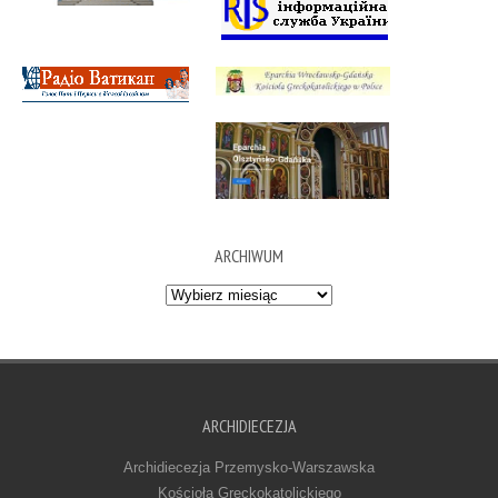
ARCHIWUM
Archiwum
ARCHIDIECEZJA
Archidiecezja Przemysko-Warszawska
Kościoła Greckokatolickiego