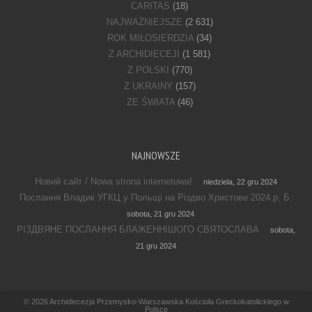
CARITAS
(18)
NAJWAŻNIEJSZE
(2 631)
ROK MIŁOSIERDZIA
(34)
Z ARCHIDIECEJI
(1 581)
Z POLSKI
(770)
Z UKRAINY
(157)
ZE ŚWIATA
(46)
NAJNOWSZE
Новий сайт / Nowa strona internetowa!
niedziela, 22 gru 2024
Послання Владик УГКЦ у Польщі на Різдво Христове 2024 р. Б.
sobota, 21 gru 2024
РІЗДВЯНЕ ПОСЛАННЯ БЛАЖЕННІШОГО СВЯТОСЛАВА
sobota,
21 gru 2024
Footer Menu
© 2026
Archidiecezja Przemysko-Warszawska Kościoła Greckokatolickiego w
Polsce