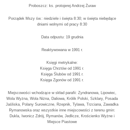
Proboszcz: ks. protojerej Andrzej Żuraw
Porządek Mszy św.: niedziele i święta 8:30; w święta niebędące
dniami wolnymi od pracy 8:30
Data odpustu: 19 grudnia
Reaktywowana w 1991 r.
Księgi metrykalne:
Księga Chrztów od 1991 r.
Księga Ślubów od 1991 r.
Księga Zgonów od 1991 r.
Miejscowości wchodzące w skład parafii: Zyndranowa, Lipowiec,
Wola Wyżna, Wola Niżna, Daliowa, Królik Polski, Szklary, Posada
Jaśliska, Polany Surowiczne, Rzepnik, Tylawa, Trzciana, Zawadka
Rymanowska oraz wszystkie inne miejscowości z terenu gmin:
Dukla, Iwonicz Zdrój, Rymanów, Jedlicze, Krościenko Wyżne i
Miejsce Piastowe