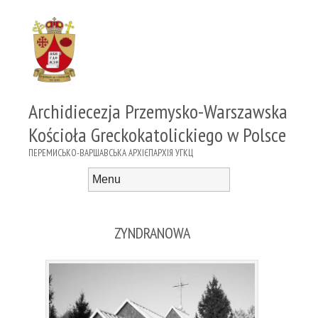
Archidiecezja Przemysko-Warszawska
Kościoła Greckokatolickiego w Polsce
ПЕРЕМИСЬКО-ВАРШАВСЬКА АРХІЄПАРХІЯ УГКЦ
Menu
Skip to content
ZYNDRANOWA