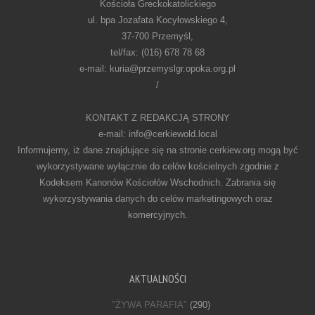
Kościoła Greckokatolickiego
ul. bpa Jozafata Kocyłowskiego 4,
37-700 Przemyśl,
tel/fax: (016) 678 78 68
e-mail: kuria@przemyslgr.opoka.org.pl
/
KONTAKT Z REDAKCJĄ STRONY
e-mail: info@cerkiewold.local
Informujemy, iż dane znajdujące się na stronie cerkiew.org mogą być
wykorzystywane wyłącznie do celów kościelnych zgodnie z
Kodeksem Kanonów Kościołów Wschodnich. Zabrania się
wykorzystywania danych do celów marketingowych oraz
komercyjnych.
AKTUALNOŚCI
"ŻYWA PARAFIA"
(290)