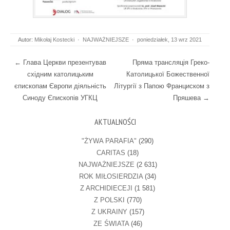
Autor:
Mikołaj Kostecki
·
NAJWAŻNIEJSZE
·
poniedziałek, 13 wrz 2021
Post navigation
←
Глава Церкви презентував
Пряма трансляція Греко-
східним католицьким
Католицької Божественної
єпископам Європи діяльність
Літургії з Папою Франциском з
Синоду Єпископів УГКЦ
Пряшева
→
AKTUALNOŚCI
"ŻYWA PARAFIA"
(290)
CARITAS
(18)
NAJWAŻNIEJSZE
(2 631)
ROK MIŁOSIERDZIA
(34)
Z ARCHIDIECEJI
(1 581)
Z POLSKI
(770)
Z UKRAINY
(157)
ZE ŚWIATA
(46)