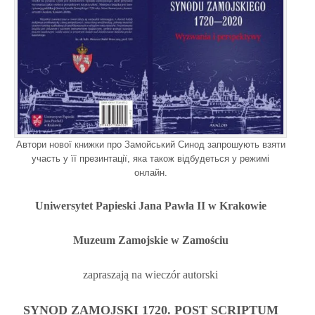
Автори нової книжки про Замойський Синод запрошують взяти
участь у її презинтації, яка також відбудеться у режимі
онлайн.
Uniwersytet Papieski Jana Pawła II w Krakowie
Muzeum Zamojskie w Zamościu
zapraszają na wieczór autorski
SYNOD ZAMOJSKI 1720. POST SCRIPTUM