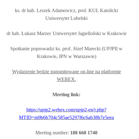
ks. dr hab. Leszek Adamowicz, prof. KUL Katolicki
Uniwersytet Lubelski
dr hab. Łukasz Marzec Uniwersytet Jagielloński w Krakowie
Spotkanie poprowadzi ks. prof. Józef Marecki (UPJPII w
Krakowie, IPN w Warszawie)
Wydarzenie będzie transmitowane on-line na platformie
WEBEX.
Meeting link:
https://upjp2.webex.com/upjp2-en/j.php?
MTID=m9b6b704c585ae5297f6c6ab38b7e5eea
Meeting number:
188 668 1740