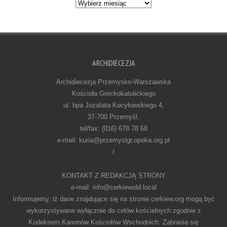
Archiwum
ARCHIDIECEZJA
Archidiecezja Przemysko-Warszawska
Kościoła Greckokatolickiego
ul. bpa Jozafata Kocyłowskiego 4,
37-700 Przemyśl,
tel/fax: (016) 678 78 68
e-mail: kuria@przemyslgr.opoka.org.pl
/
KONTAKT Z REDAKCJĄ STRONY
e-mail: info@cerkiewold.local
Informujemy, iż dane znajdujące się na stronie cerkiew.org mogą być
wykorzystywane wyłącznie do celów kościelnych zgodnie z
Kodeksem Kanonów Kościołów Wschodnich. Zabrania się