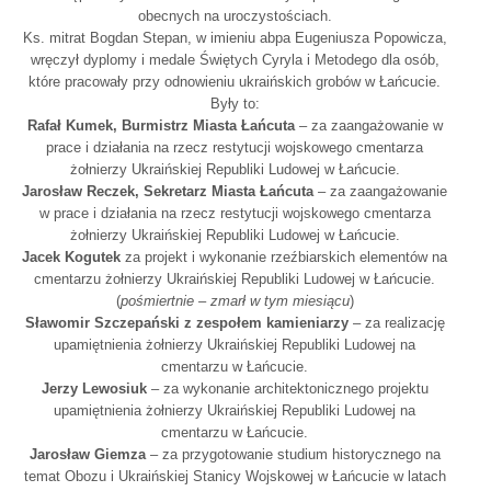
obecnych na uroczystościach.
Ks. mitrat Bogdan Stepan, w imieniu abpa Eugeniusza Popowicza,
wręczył dyplomy i medale Świętych Cyryla i Metodego dla osób,
które pracowały przy odnowieniu ukraińskich grobów w Łańcucie.
Były to:
Rafał Kumek, Burmistrz Miasta Łańcuta
– za zaangażowanie w
prace i działania na rzecz restytucji wojskowego cmentarza
żołnierzy Ukraińskiej Republiki Ludowej w Łańcucie.
Jarosław Reczek, Sekretarz Miasta Łańcuta
– za zaangażowanie
w prace i działania na rzecz restytucji wojskowego cmentarza
żołnierzy Ukraińskiej Republiki Ludowej w Łańcucie.
Jacek Kogutek
za projekt i wykonanie rzeźbiarskich elementów na
cmentarzu żołnierzy Ukraińskiej Republiki Ludowej w Łańcucie.
(
pośmiertnie – zmarł w tym miesiącu
)
Sławomir Szczepański z zespołem kamieniarzy
– za realizację
upamiętnienia żołnierzy Ukraińskiej Republiki Ludowej na
cmentarzu w Łańcucie.
Jerzy Lewosiuk
– za wykonanie architektonicznego projektu
upamiętnienia żołnierzy Ukraińskiej Republiki Ludowej na
cmentarzu w Łańcucie.
Jarosław Giemza
– za przygotowanie studium historycznego na
temat Obozu i Ukraińskiej Stanicy Wojskowej w Łańcucie w latach