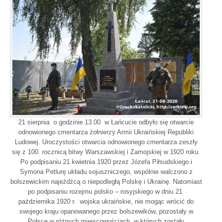
21 sierpnia o godzinie 13.00 w Łańcucie odbyło się otwarcie
odnowionego cmentarza żołnierzy Armii Ukraińskiej Republiki
Ludowej. Uroczystości otwarcia odnowionego cmentarza zeszły
się z 100. rocznicą bitwy Warszawskiej i Zamojskiej w 1920 roku.
Po podpisaniu 21 kwietnia 1920 przez Józefa Piłsudskiego i
Symona Petlurę układu sojuszniczego, wspólnie walczono z
bolszewickim najeźdźcą o niepodległą Polskę i Ukrainę. Natomiast
po podpisaniu rozejmu polsko – rosyjskiego w dniu 21
października 1920 r. wojska ukraińskie, nie mogąc wrócić do
swojego kraju opanowanego przez bolszewików, pozostały w
Polsce w różnych miejscowościach, w których zostały