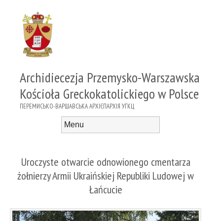
Archidiecezja Przemysko-Warszawska
Kościoła Greckokatolickiego w Polsce
ПЕРЕМИСЬКО-ВАРШАВСЬКА АРХІЄПАРХІЯ УГКЦ
Menu
Skip to content
Uroczyste otwarcie odnowionego cmentarza
żołnierzy Armii Ukraińskiej Republiki Ludowej w
Łańcucie