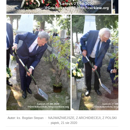
Autor:
ks. Bogdan Stepan
·
NAJWAŻNIEJSZE
,
Z ARCHIDIECEJI
,
Z POLSKI
·
piątek, 21 sie 2020