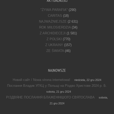
AKTUALNOŚCI
"ŻYWA PARAFIA"
(290)
CARITAS
(18)
NAJWAŻNIEJSZE
(2 631)
ROK MIŁOSIERDZIA
(34)
Z ARCHIDIECEJI
(1 581)
Z POLSKI
(770)
Z UKRAINY
(157)
ZE ŚWIATA
(46)
NAJNOWSZE
Новий сайт / Nowa strona internetowa!
niedziela, 22 gru 2024
Послання Владик УГКЦ у Польщі на Різдво Христове 2024 р. Б.
sobota, 21 gru 2024
РІЗДВЯНЕ ПОСЛАННЯ БЛАЖЕННІШОГО СВЯТОСЛАВА
sobota,
21 gru 2024