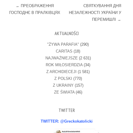
Post navigation
←
ПРЕОБРАЖЕННЯ
СВЯТКУВАННЯ ДНЯ
ГОСПОДНЄ В ПРАЛКІВЦЯХ
НЕЗАЛЕЖНОСТІ УКРАЇНИ У
ПЕРЕМИШЛІ
→
AKTUALNOŚCI
"ŻYWA PARAFIA"
(290)
CARITAS
(18)
NAJWAŻNIEJSZE
(2 631)
ROK MIŁOSIERDZIA
(34)
Z ARCHIDIECEJI
(1 581)
Z POLSKI
(770)
Z UKRAINY
(157)
ZE ŚWIATA
(46)
TWITTER
TWITTER: @Greckokatolicki