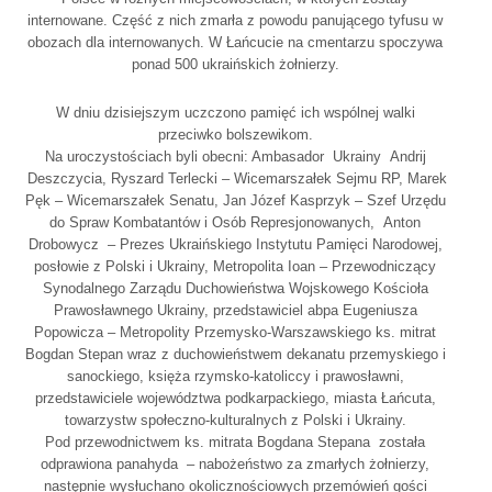
internowane. Część z nich zmarła z powodu panującego tyfusu w
obozach dla internowanych. W Łańcucie na cmentarzu spoczywa
ponad 500 ukraińskich żołnierzy.
W dniu dzisiejszym uczczono pamięć ich wspólnej walki
przeciwko bolszewikom.
Na uroczystościach byli obecni: Ambasador Ukrainy Andrij
Deszczycia, Ryszard Terlecki – Wicemarszałek Sejmu RP, Marek
Pęk – Wicemarszałek Senatu, Jan Józef Kasprzyk – Szef Urzędu
do Spraw Kombatantów i Osób Represjonowanych, Anton
Drobowycz – Prezes Ukraińskiego Instytutu Pamięci Narodowej,
posłowie z Polski i Ukrainy, Metropolita Ioan – Przewodniczący
Synodalnego Zarządu Duchowieństwa Wojskowego Kościoła
Prawosławnego Ukrainy, przedstawiciel abpa Eugeniusza
Popowicza – Metropolity Przemysko-Warszawskiego ks. mitrat
Bogdan Stepan wraz z duchowieństwem dekanatu przemyskiego i
sanockiego, księża rzymsko-katoliccy i prawosławni,
przedstawiciele województwa podkarpackiego, miasta Łańcuta,
towarzystw społeczno-kulturalnych z Polski i Ukrainy.
Pod przewodnictwem ks. mitrata Bogdana Stepana została
odprawiona panahyda – nabożeństwo za zmarłych żołnierzy,
następnie wysłuchano okolicznościowych przemówień gości