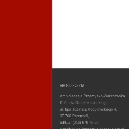
ARCHIDIECEZJA
Archidiecezja Przemysko-Warszawska
Kościoła Greckokatolickiego
ul. bpa Jozafata Kocyłowskiego 4,
37-700 Przemyśl,
tel/fax: (016) 678 78 68