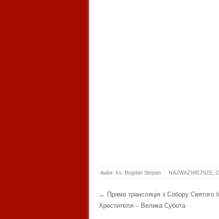
Autor:
ks. Bogdan Stepan
·
NAJWAŻNIEJSZE
,
Z
Post navigation
←
Пряма трансляція з Собору Святого І
Хрестителя – Велика Субота