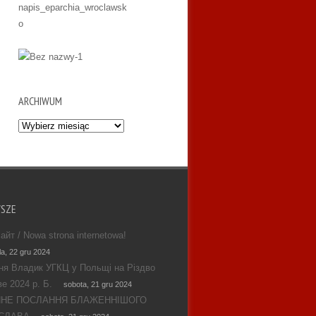
ARCHIWUM
Archiwum
WSZE
айт / Nowa strona internetowa!
la, 22 gru 2024
ня Владик УГКЦ у Польщі на Різдво
е 2024 р. Б.
sobota, 21 gru 2024
ЯНЕ ПОСЛАННЯ БЛАЖЕННІШОГО