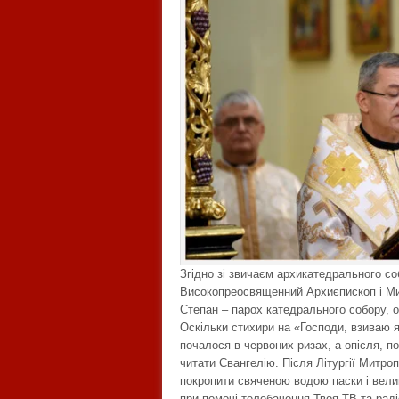
Згідно зі звичаєм архикатедрального со
Високопреосвященний Архиєпископ і Ми
Степан – парох катедрального собору, 
Оскільки стихири на «Господи, взиваю 
почалося в червоних ризах, а опісля, по
читати Євангелію. Після Літургії Митро
покропити свяченою водою паски і велик
при помочі телебачення Твоя ТВ та раді