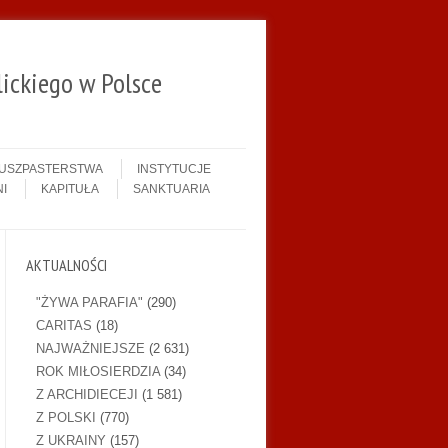
ickiego w Polsce
DUSZPASTERSTWA
INSTYTUCJE
I
KAPITUŁA
SANKTUARIA
AKTUALNOŚCI
"ŻYWA PARAFIA"
(290)
CARITAS
(18)
NAJWAŻNIEJSZE
(2 631)
ROK MIŁOSIERDZIA
(34)
Z ARCHIDIECEJI
(1 581)
Z POLSKI
(770)
Z UKRAINY
(157)