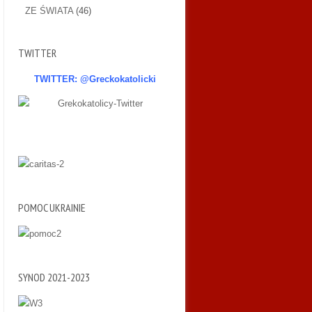
ZE ŚWIATA
(46)
TWITTER
TWITTER: @Greckokatolicki
POMOC UKRAINIE
SYNOD 2021-2023