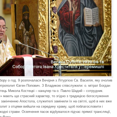
бору о год. 9 розпочалася Вечірня з Літургією Св. Василія, яку очолив
трополит Євген Попович. З Владикою співслужили: о. мітрат Богдан
отець Микола Костецкі – канцлер та о. Павло Шадий – сотрудник.
я» мають ще страсний характер, то згідно з традицією богослуження
 закінченню Апостола, служителі замінили їх на світлі, щоб в них вже
полит з отцями вийшли на середину храму, щоб поблагословити і
одні страви. Освячення пасок відбувалося підчас прямої трансляції,
о Фара.