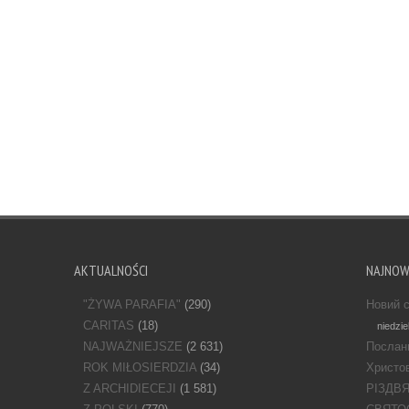
AKTUALNOŚCI
NAJNO
"ŻYWA PARAFIA"
(290)
Новий с
CARITAS
(18)
niedzie
NAJWAŻNIEJSZE
(2 631)
Послан
ROK MIŁOSIERDZIA
(34)
Христов
Z ARCHIDIECEJI
(1 581)
РІЗДВ