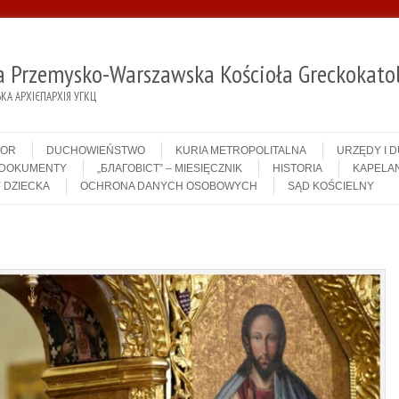
ja Przemysko-Warszawska Kościoła Greckokatol
А АРХІЄПАРХІЯ УГКЦ
IOR
DUCHOWIEŃSTWO
KURIA METROPOLITALNA
URZĘDY I 
DOKUMENTY
„БЛАГОВІСТ” – MIESIĘCZNIK
HISTORIA
KAPELAN
 DZIECKA
OCHRONA DANYCH OSOBOWYCH
SĄD KOŚCIELNY