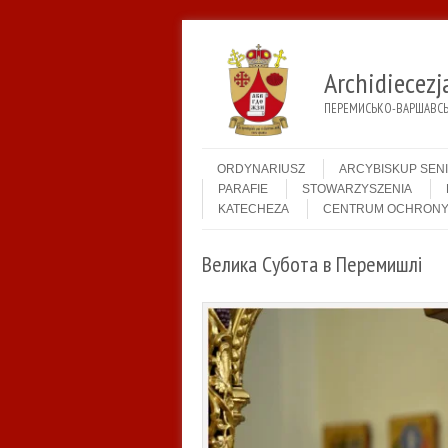
Archidiecez
ПЕРЕМИСЬКО-ВАРШАВСЬК
Menu
Skip to content
ORDYNARIUSZ
ARCYBISKUP SEN
PARAFIE
STOWARZYSZENIA
KATECHEZA
CENTRUM OCHRONY
Велика Субота в Перемишлі