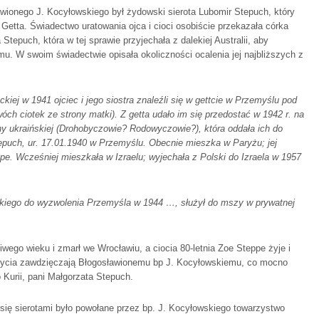
awionego J. Kocyłowskiego był żydowski sierota Lubomir Stepuch, który
 Getta. Świadectwo uratowania ojca i cioci osobiście przekazała córka
tepuch, która w tej sprawie przyjechała z dalekiej Australii, aby
u. W swoim świadectwie opisała okoliczności ocalenia jej najbliższych z
kiej w 1941 ojciec i jego siostra znale
ź
li się w gettcie w Przemyślu pod
óch ciotek ze strony matki). Z getta udało im się przedostać w 1942 r. na
iny ukraińskiej (Drohobyczowie? Rodowyczowie?), która oddała ich do
Stepuch, ur. 17.01.1940 w Przemyślu. Obecnie mieszka w Paryżu; jej
pe. Wcześniej mieszkała w Izraelu; wyjechała z Polski do Izraela w 1957
rskiego do wyzwolenia Przemyśla w 1944 …, służył do mszy w prywatnej
ziwego wieku i zmarł we Wrocławiu, a ciocia 80-letnia Zoe Steppe żyje i
 życia zawdzięczają Błogosławionemu bp J. Kocyłowskiemu, co mocno
 Kurii, pani Małgorzata Stepuch.
się sierotami było powołane przez bp. J. Kocyłowskiego towarzystwo