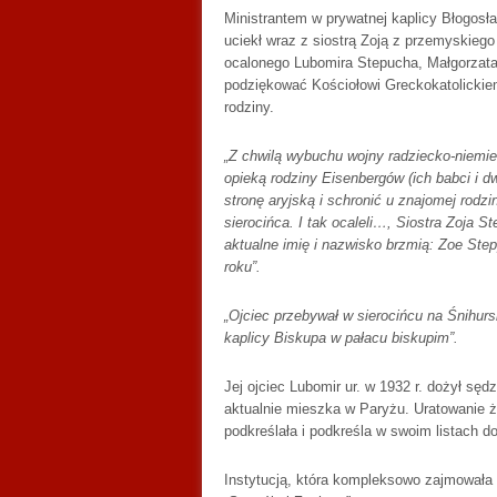
Ministrantem w prywatnej kaplicy Błogosł
uciekł wraz z siostrą Zoją z przemyskiego
ocalonego Lubomira Stepucha, Małgorzata S
podziękować Kościołowi Greckokatolickiem
rodziny.
„Z chwilą wybuchu wojny radziecko-niemiec
opieką rodziny Eisenbergów (ich babci i dw
stronę aryjską i schronić u znajomej rodz
sierocińca. I tak ocaleli…, Siostra Zoja 
aktualne imię i nazwisko brzmią: Zoe Step
roku”.
„Ojciec przebywał w sierocińcu na Śnihu
kaplicy Biskupa w pałacu
biskupim”.
Jej ojciec Lubomir ur. w 1932 r. dożył sęd
aktualnie mieszka w Paryżu. Uratowanie
podkreślała i podkreśla w swoim listach do
Instytucją, która kompleksowo zajmowała 