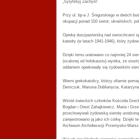
„Syrytśkyj Zachyst”.
Przy ul. bp-a J. Śnigurskiego w dwóch budy
okupacji ponad 150 sierot; ukraińskich, po
Opiekę duszpasterską nad sierocińcami sp
katedry (w latach 1941-1946), który żydow
Dzięki temu uratowano co najmniej 24 si
(ocalonej od holokaustu) wynika, że siost
oddaniem opiekowały się żydowskimi siero
Wierni grekokatolicy, którzy ofiarnie pom
Demczuk, Marusia Dublianycia, Katarzyna
Wśród świeckich członków Kościoła Greck
Bogdan i Orest Zahajkiewicz, Maria i Grz
przechowywali żydowską sierotę urodzoną 
zarejestrowano ją jako ich córkę. Dzięki t
Archiwum Archidiecezji Przemysko-Warsza