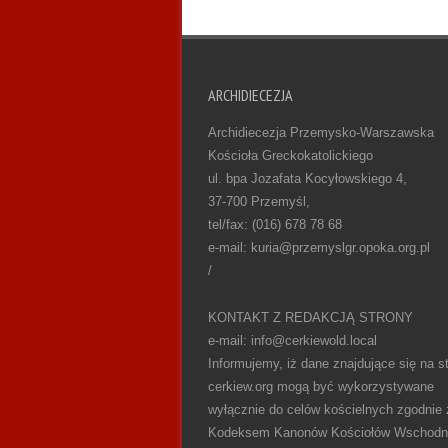
ARCHIDIECEZJA
Archidiecezja Przemysko-Warszawska
Kościoła Greckokatolickiego
ul. bpa Jozafata Kocyłowskiego 4,
37-700 Przemyśl,
tel/fax: (016) 678 78 68
e-mail: kuria@przemyslgr.opoka.org.pl
/
KONTAKT Z REDAKCJĄ STRONY
e-mail: info@cerkiewold.local
Informujemy, iż dane znajdujące się na st
cerkiew.org mogą być wykorzystywane
wyłącznie do celów kościelnych zgodnie 
Kodeksem Kanonów Kościołów Wschodn