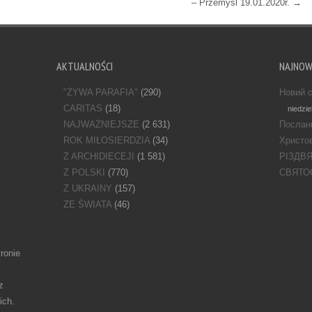
– Przemyśl 19.01.2020r.
→
AKTUALNOŚCI
NAJNO
"ŻYWA PARAFIA"
(290)
Новий с
CARITAS
(18)
niedzie
NAJWAŻNIEJSZE
(2 631)
Послан
ROK MIŁOSIERDZIA
(34)
Христов
Z ARCHIDIECEJI
(1 581)
РІЗДВ
Z POLSKI
(770)
СВЯТО
Z UKRAINY
(157)
ZE ŚWIATA
(46)
ronie
z
ich.