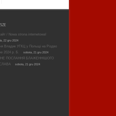
WSZE
айт / Nowa strona internetowa!
la, 22 gru 2024
ня Владик УГКЦ у Польщі на Різдво
е 2024 р. Б.
sobota, 21 gru 2024
ЯНЕ ПОСЛАННЯ БЛАЖЕННІШОГО
СЛАВА
sobota, 21 gru 2024