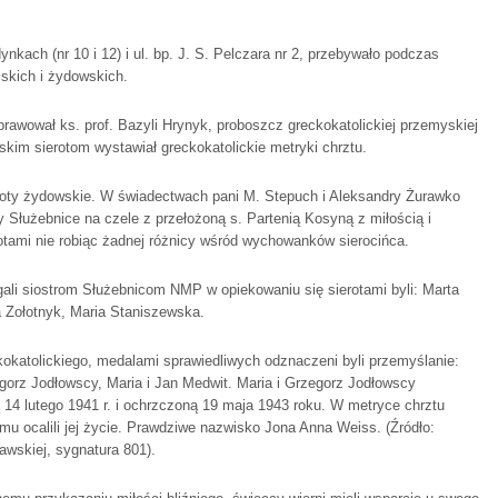
nkach (nr 10 i 12) i ul. bp. J. S. Pelczara nr 2, przebywało podczas
lskich i żydowskich.
rawował ks. prof. Bazyli Hrynyk, proboszcz greckokatolickiej przemyskiej
skim sierotom wystawiał greckokatolickie metryki chrztu.
eroty żydowskie. W świadectwach pani M. Stepuch i Aleksandry Żurawko
ry Służebnice na czele z przełożoną s. Partenią Kosyną z miłością i
tami nie robiąc żadnej różnicy wśród wychowanków sierocińca.
agali siostrom Służebnicom NMP w opiekowaniu się sierotami byli: Marta
 Zołotnyk, Maria Staniszewska.
okatolickiego, medalami sprawiedliwych odznaczeni byli przemyślanie:
egorz Jodłowscy, Maria i Jan Medwit. Maria i Grzegorz Jodłowscy
14 lutego 1941 r. i ochrzczoną 19 maja 1943 roku. W metryce chrztu
emu ocalili jej życie. Prawdziwe nazwisko Jona Anna Weiss. (Źródło:
wskiej, sygnatura 801).