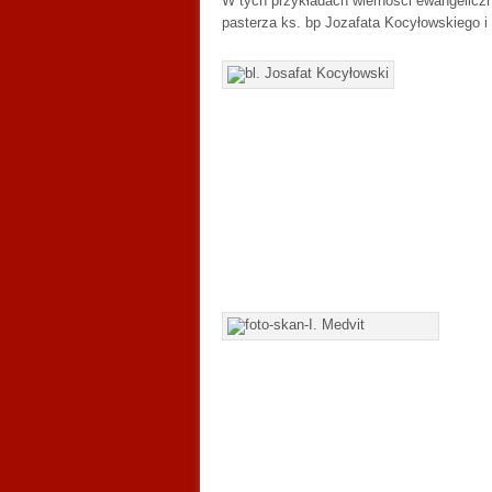
W tych przykładach wierności ewangeliczn
pasterza ks. bp Jozafata Kocyłowskiego i 