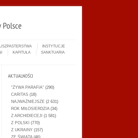
 Polsce
DUSZPASTERSTWA
INSTYTUCJE
I
KAPITUŁA
SANKTUARIA
AKTUALNOŚCI
"ŻYWA PARAFIA"
(290)
CARITAS
(18)
NAJWAŻNIEJSZE
(2 631)
ROK MIŁOSIERDZIA
(34)
Z ARCHIDIECEJI
(1 581)
Z POLSKI
(770)
Z UKRAINY
(157)
ZE ŚWIATA
(46)