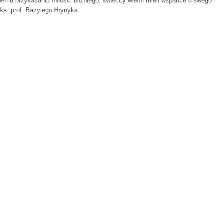
emu przykazaniu miłości bliźniego, świeccy wierni mieli wsparcie u swego
ks. prof. Bazylego Hrynyka.