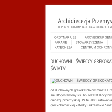
Archidiecezja Przemy
ПЕРЕМИСЬКО-ВАРШАВСЬКА АРХІЄПАРХІЯ У
Menu
Skip to content
ORDYNARIUSZ
ARCYBISKUP SEN
PARAFIE
STOWARZYSZENIA
KATECHEZA
CENTRUM OCHRONY
DUCHOWNI I ŚWIECCY GREKOKA
ŚWIATA”
ód duchownych grekokatolików miasta Pr
się Błogosławiony ks. bp Jozafat Kocyłows
diecezji przemyskiej. W tej akcji ratowan
greckokatolickiej katedry i ukraińskie Sio