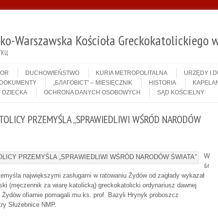
sko-Warszawska Kościoła Greckokatolickiego w
ГКЦ
IOR
DUCHOWIEŃSTWO
KURIA METROPOLITALNA
URZĘDY I 
DOKUMENTY
„БЛАГОВІСТ” – MIESIĘCZNIK
HISTORIA
KAPELAN
 DZIECKA
OCHRONA DANYCH OSOBOWYCH
SĄD KOŚCIELNY
TOLICY PRZEMYŚLA „SPRAWIEDLIWI WŚRÓD NARODÓW
W
śr
zemyśla największymi zasługami w ratowaniu Żydów od zagłady wykazał
ki (męczennik za wiarę katolicką) greckokatolicki ordynariusz dawnej
ia Żydów ofiarnie pomagali mu ks. prof. Bazyli Hrynyk proboszcz
stry Służebnice NMP.