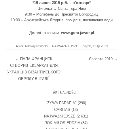
*19 липня 2019 р.Б. – п’ятниця*
Цигелка → Свята Гора Явір
9:30 – Молебень до Пресвятої Богородиці
10:00 – Архиєрейська Літургія, процесія, посвячення води
Деталі та записи:
www.gora-jawor.pl
Autor:
Mikołaj Kostecki
·
NAJWAŻNIEJSZE
·
piątek, 12 lip 2019
Post navigation
←
ПАПА ФРАНЦИСК
Сарепта 2019
→
СТВОРИВ ЕКЗАРХАТ ДЛЯ
УКРАЇНЦІВ ВІЗАНТІЙСЬКОГО
ОБРЯДУ В ІТАЛІЇ
AKTUALNOŚCI
"ŻYWA PARAFIA"
(290)
CARITAS
(18)
NAJWAŻNIEJSZE
(2 631)
ROK MIŁOSIERDZIA
(34)