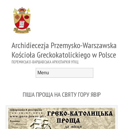
Archidiecezja Przemysko-Warszawska
Kościoła Greckokatolickiego w Polsce
ПЕРЕМИСЬКО-ВАРШАВСЬКА АРХІЄПАРХІЯ УГКЦ
Menu
Skip to content
ПІША ПРОЩА НА СВЯТУ ГОРУ ЯВІР