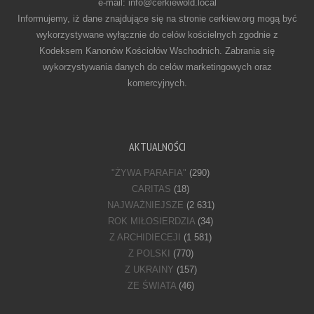
e-mail: info@cerkiewold.local
Informujemy, iż dane znajdujące się na stronie cerkiew.org mogą być
wykorzystywane wyłącznie do celów kościelnych zgodnie z
Kodeksem Kanonów Kościołów Wschodnich. Zabrania się
wykorzystywania danych do celów marketingowych oraz
komercyjnych.
AKTUALNOŚCI
"ŻYWA PARAFIA"
(290)
CARITAS
(18)
NAJWAŻNIEJSZE
(2 631)
ROK MIŁOSIERDZIA
(34)
Z ARCHIDIECEJI
(1 581)
Z POLSKI
(770)
Z UKRAINY
(157)
ZE ŚWIATA
(46)