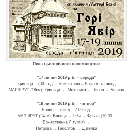
План цьогорічного паломництва:
*17 липня 2019 р.Б. – середа*
Криниця – 7:00 год. – Божественна Літургія та вихід
МАРШРУТ (18км): Криниця → Мохначка → Чирна → Баниця
*18 липня 2019 р.Б. – четвер*
Баниця – вихід – 7:00 год.
МАРШРУТ (24км): Баниця → Ізби → Фрічка (10:30 –
Божественна Літургія) →
Петрова → Габолтов → Цигелка