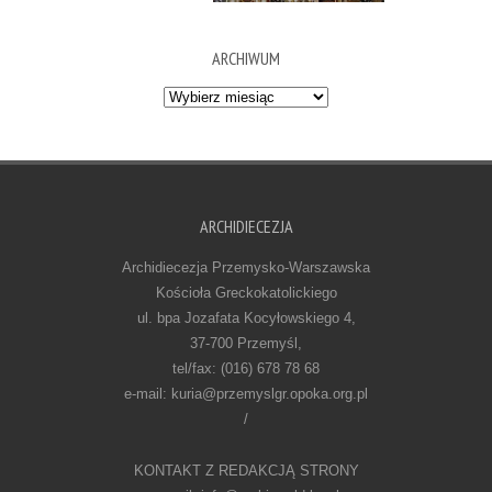
ARCHIWUM
Archiwum
ARCHIDIECEZJA
Archidiecezja Przemysko-Warszawska
Kościoła Greckokatolickiego
ul. bpa Jozafata Kocyłowskiego 4,
37-700 Przemyśl,
tel/fax: (016) 678 78 68
e-mail: kuria@przemyslgr.opoka.org.pl
/
KONTAKT Z REDAKCJĄ STRONY