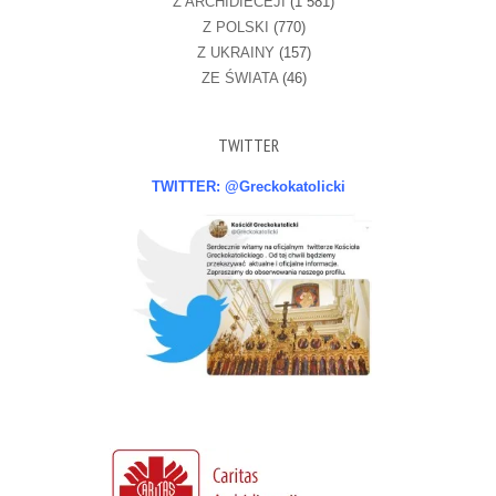
Z ARCHIDIECEJI
(1 581)
Z POLSKI
(770)
Z UKRAINY
(157)
ZE ŚWIATA
(46)
TWITTER
TWITTER: @Greckokatolicki